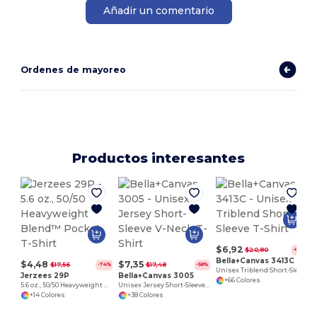
Añadir un comentario
Ordenes de mayoreo
Productos interesantes
$6,92
$20,80
-67%
Bella+Canvas 3413C
$4,48
$7,35
$17,56
$17,48
-74%
-58%
Unisex Triblend Short-Sleeve T-Shirt
Jerzees 29P
Bella+Canvas 3005
+66 Colores
5.6 oz., 50/50 Heavyweight Blend™ Pocket T-Shirt
Unisex Jersey Short-Sleeve V-Neck T-Shirt
+14 Colores
+38 Colores