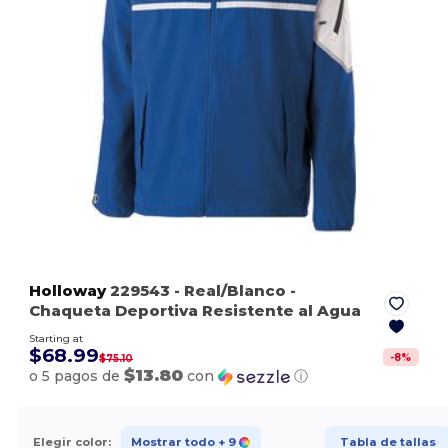
Holloway
229543
- Real/Blanco
-
Chaqueta Deportiva Resistente al Agua
Starting at
$68.99
-
8
%
$75.10
$13.80
o 5 pagos de
con
ⓘ
Elegir color:
Mostrar todo
+ 9
Tabla de tallas