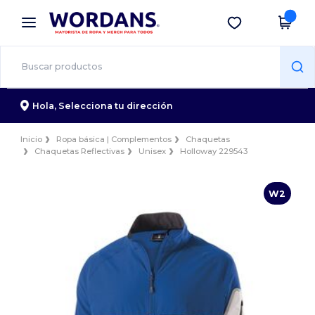
×
App de Wordans
Descargar app
¡Mejores precios en app!
Hola,
Selecciona tu dirección
Inicio
Ropa básica | Complementos
Chaquetas
Chaquetas Reflectivas
Unisex
Holloway 229543
W2