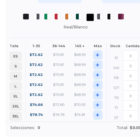
Real/Blanco
1-35
36-144
145 +
Más
Talla
Stock
Cantida
+
$
72.62
$
70.81
$
68.99
XS
51
+
$
72.62
$
70.81
$
68.99
S
146
+
$
72.62
$
70.81
$
68.99
M
118
+
$
72.62
$
70.81
$
68.99
L
127
+
$
72.62
$
70.81
$
68.99
XL
79
+
$
74.66
$
72.80
$
70.93
2XL
71
+
$
78.74
$
76.78
$
74.81
3XL
37
Selecciones:
0
Total:
$0.0