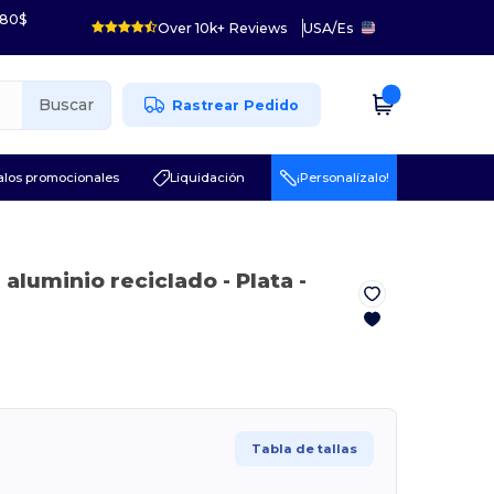
 80$
Over 10k+ Reviews
USA
/
Es
Buscar
Rastrear Pedido
los promocionales
Liquidación
¡Personalízalo!
 aluminio reciclado
- Plata
-
Tabla de tallas