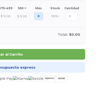
375-499
500 +
Más
Stock
Cantidad
+
$
9.06
$
9.06
999+
Total:
$0.00
r al Carrito
esupuesto express