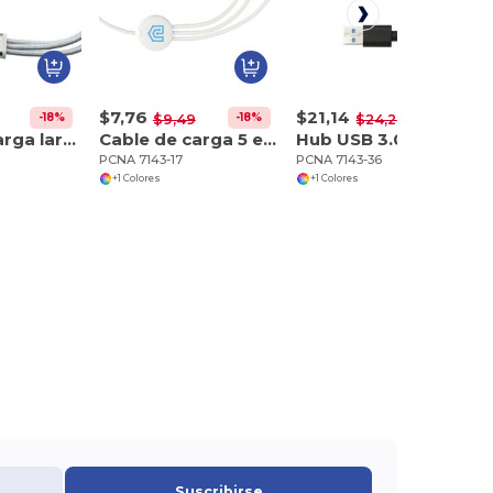
$7,76
$21,14
-18%
-18%
-13%
$9,49
$24,28
Cable de carga largo 3 en 1 Realm
Cable de carga 5 en 1 con revestimiento
Hub USB 3.0 de aluminio de 4 puertos con adaptador de tipo C
PCNA 7143-17
PCNA 7143-36
+1 Colores
+1 Colores
Suscribirse