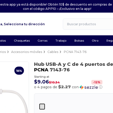
uestra app ya está disponible! Obtén 10$ de descuento en compras de
con el código APP10 – ¡Exclusivo en la app!
la,
Selecciona tu dirección
olos
Chaquetas
Gorras
Trabajo
Bolsas
Otro
Rega
rios
Accesorios móviles
Cables
PCNA 7143-76
Hub USB-A y C de 4 puertos de
PCNA
7143-76
W4
Starting at
$9.06
-
12
%
$10.34
$2.27
o 4 pagos de
con
ⓘ