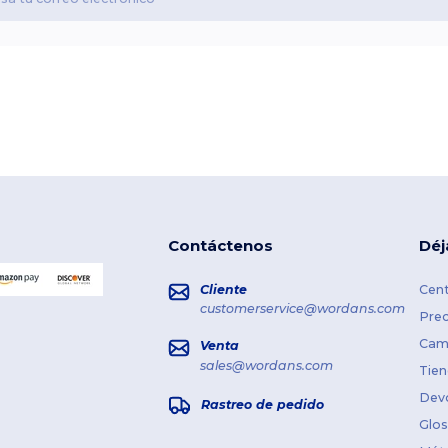
Contáctenos
Déj
Cliente
Cent
customerservice@wordans.com
Prec
Cami
Venta
sales@wordans.com
Tien
Dev
Rastreo de pedido
Glos