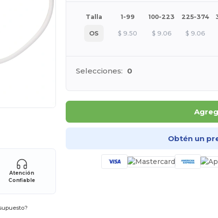
Talla
1-99
100-223
225-374
OS
$
9.50
$
9.06
$
9.06
Selecciones:
0
Agrega
ara tus productos
Obtén un pr
Atención
Confiable
esupuesto?