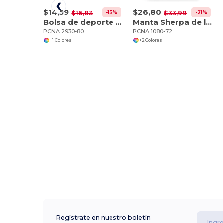
$14,59
$26,80
-13%
-21%
$16,83
$33,99
Bolsa de deporte Shockwave 19
Manta Sherpa de lana a cuadros
PCNA 2930-80
PCNA 1080-72
+1 Colores
+2 Colores
Regístrate en nuestro boletín