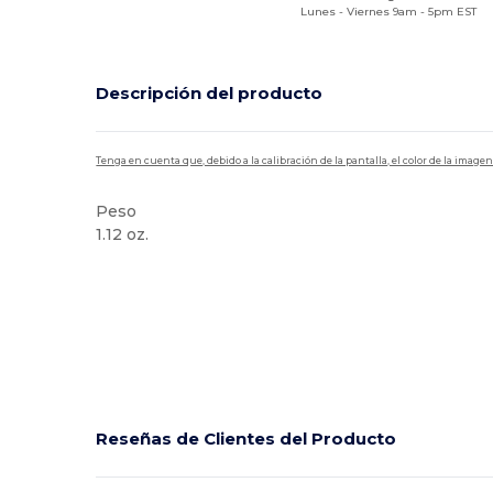
Lunes - Viernes 9am - 5pm EST
Descripción del producto
Tenga en cuenta que, debido a la calibración de la pantalla, el color de la imag
Peso
1.12 oz.
Alto stock
Reseñas de Clientes del Producto