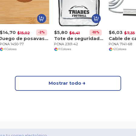
$14,70
$5,80
$6,03
-2%
-10%
$15,02
$6,41
$7,35
Juego de posavasos de bambú
Tote de seguridad transparente con cremallera Game Day
PCNA 1450-77
PCNA 2301-42
PCNA 7141-68
+1 Colores
+1 Colores
+2 Colores
Mostrar todo