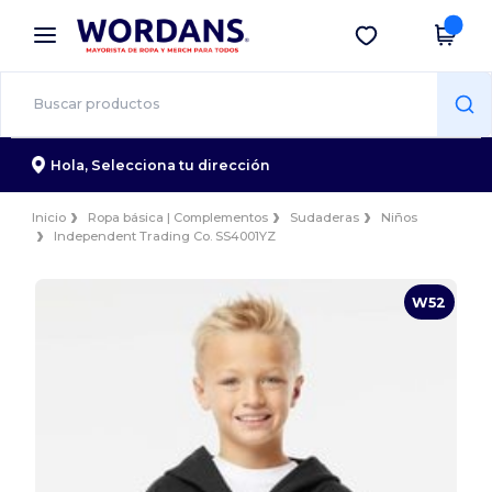
×
App de Wordans
Descargar app
¡Mejores precios en app!
Hola,
Selecciona tu dirección
Inicio
Ropa básica | Complementos
Sudaderas
Niños
Independent Trading Co. SS4001YZ
W52