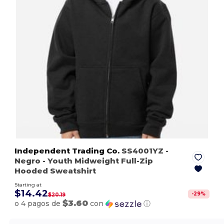
Independent Trading Co.
SS4001YZ
-
Negro
- Youth Midweight Full-Zip
Hooded Sweatshirt
Starting at
$14.42
-
29
%
$20.19
$3.60
o 4 pagos de
con
ⓘ