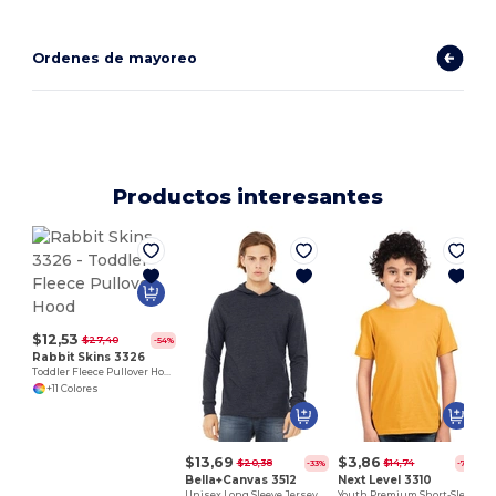
Ordenes de mayoreo
Productos interesantes
$12,53
$27,40
-54%
Rabbit Skins 3326
Toddler Fleece Pullover Hood
+11 Colores
$13,69
$3,86
$20,38
$14,74
-33%
-74%
Bella+Canvas 3512
Next Level 3310
Unisex Long Sleeve Jersey Hooded T-Shirt
Youth Premium Short-Sleeve Crew