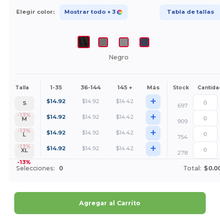
Elegir color:
Mostrar todo
+ 3
Tabla de tallas
Negro
1-35
36-144
145 +
Más
Talla
Stock
Cantida
+
$
14.92
$
14.92
$
14.42
S
697
+
-13%
$
14.92
$
14.92
$
14.42
M
909
+
-13%
$
14.92
$
14.92
$
14.42
L
754
+
-13%
$
14.92
$
14.92
$
14.42
XL
278
-13%
Selecciones:
0
Total:
$0.0
Agregar al Carrito