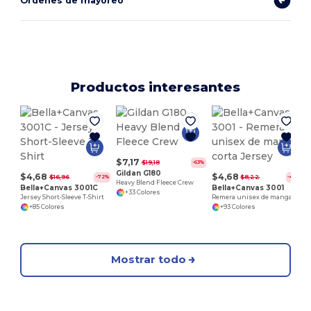
Ordenes de mayoreo
Productos interesantes
$7,17
$19,18
-63%
Gildan G180
$4,68
$4,68
$16,96
$8,22
-72%
-43%
Heavy Blend Fleece Crew
Bella+Canvas 3001C
Bella+Canvas 3001
+33 Colores
Jersey Short-Sleeve T-Shirt
Remera unisex de manga corta Jersey
+85 Colores
+93 Colores
Mostrar todo