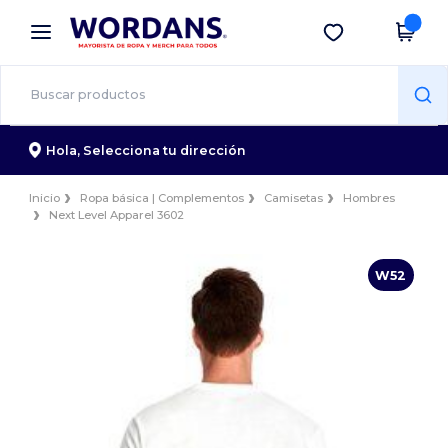
×
App de Wordans
Descargar app
¡Mejores precios en app!
Hola,
Selecciona tu dirección
Inicio
Ropa básica | Complementos
Camisetas
Hombres
Next Level Apparel 3602
W52