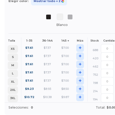
Elegir color:
Mostrar todo
+ 2
Blanco
1-35
36-144
145 +
Más
Talla
Stock
Cantida
+
$
7.61
$
7.37
$
7.00
XS
688
+
$
7.61
$
7.37
$
7.00
S
420
+
$
7.61
$
7.37
$
7.00
M
462
+
$
7.61
$
7.37
$
7.00
L
752
+
$
7.61
$
7.37
$
7.00
XL
198
+
$
9.23
$
8.93
$
8.50
2XL
214
+
$
10.72
$
10.38
$
9.87
3XL
194
Selecciones:
0
Total:
$0.0