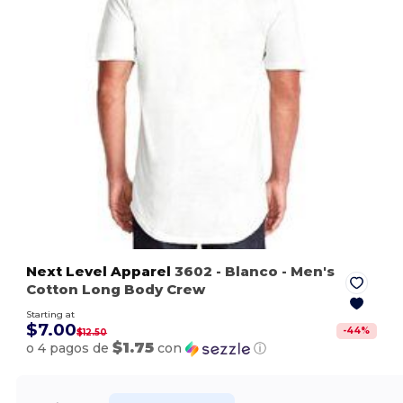
Next Level Apparel
3602
- Blanco
- Men's
Cotton Long Body Crew
Starting at
$7.00
-
44
%
$12.50
$1.75
o 4 pagos de
con
ⓘ