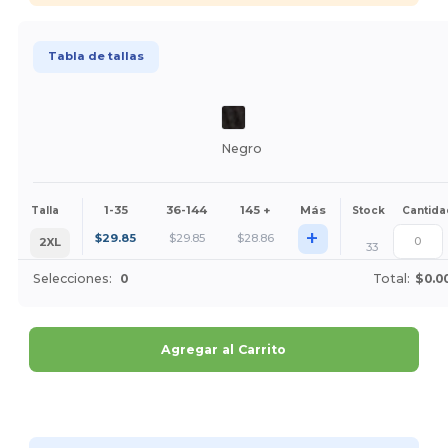
Tabla de tallas
Negro
1-35
36-144
145 +
Más
Talla
Stock
Cantida
+
$
29.85
$
29.85
$
28.86
2XL
33
Selecciones:
0
Total:
$0.0
Agregar al Carrito
¡Personalízalo!