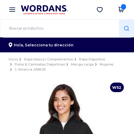
×
App de Wordans
Descargar app
¡Mejores precios en app!
Hola,
Selecciona tu dirección
Inicio
Ropa básica | Complementos
Ropa Deportiva
Polos & Camisetas Deportivas
Manga Larga
Mujeres
J. America JA8433
W52