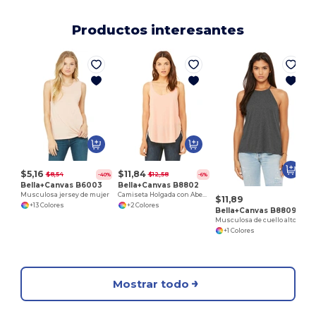
Productos interesantes
$5,16
$11,84
$8,54
$12,58
-40%
-6%
Bella+Canvas B6003
Bella+Canvas B8802
Musculosa jersey de mujer
Camiseta Holgada con Abertura Lateral para Mujer
$11,89
+13 Colores
+2 Colores
Bella+Canvas B8809
Musculosa de cuello alto de mujer
+1 Colores
Mostrar todo