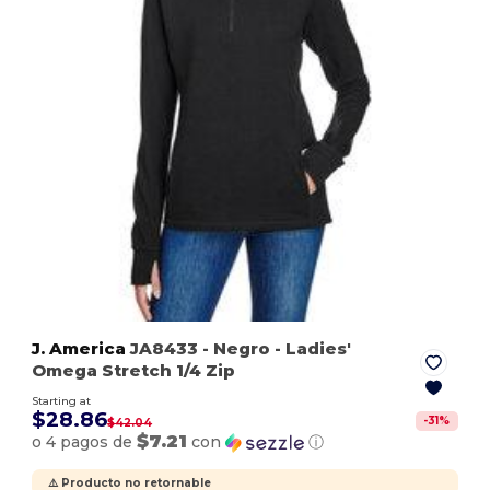
J. America
JA8433
- Negro
- Ladies'
Omega Stretch 1/4 Zip
Starting at
$28.86
-
31
%
$42.04
$7.21
o 4 pagos de
con
ⓘ
⚠️ Producto no retornable