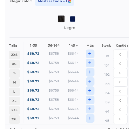
Elegir color:
Mostrar todo
+ 1
Negro
1-35
36-144
145 +
Más
Talla
Stock
Cantida
+
$
68.72
$
67.58
$
66.44
2XS
30
+
$
68.72
$
67.58
$
66.44
XS
154
+
$
68.72
$
67.58
$
66.44
S
192
+
$
68.72
$
67.58
$
66.44
M
158
+
$
68.72
$
67.58
$
66.44
L
134
+
$
68.72
$
67.58
$
66.44
XL
139
+
$
68.72
$
67.58
$
66.44
2XL
44
+
$
68.72
$
67.58
$
66.44
3XL
48