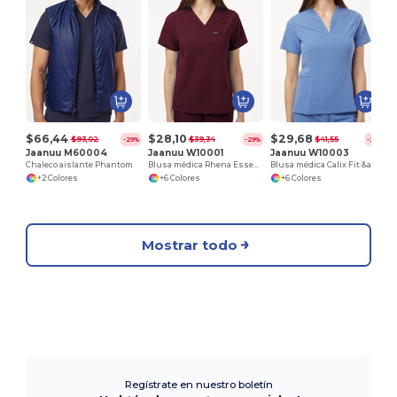
$66,44
$28,10
$29,68
$93,02
$39,34
$41,55
-29%
-29%
-29%
Jaanuu M60004
Jaanuu W10001
Jaanuu W10003
Chaleco aislante Phantom
Blusa médica Rhena Essential, cuello en V, 1 bolsillo, mujer
Blusa médica Calix Fit &amp; Flare, cuello en V, mujer
+2 Colores
+6 Colores
+6 Colores
Mostrar todo
Regístrate en nuestro boletín