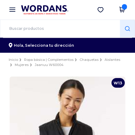
×
App de Wordans
Descargar app
¡Mejores precios en app!
Hola,
Selecciona tu dirección
Inicio
Ropa básica | Complementos
Chaquetas
Aislantes
Mujeres
Jaanuu W60004
W13