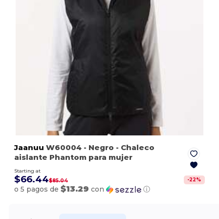
Jaanuu
W60004
- Negro
- Chaleco
aislante Phantom para mujer
Starting at
$66.44
-
22
%
$85.04
$13.29
o 5 pagos de
con
ⓘ