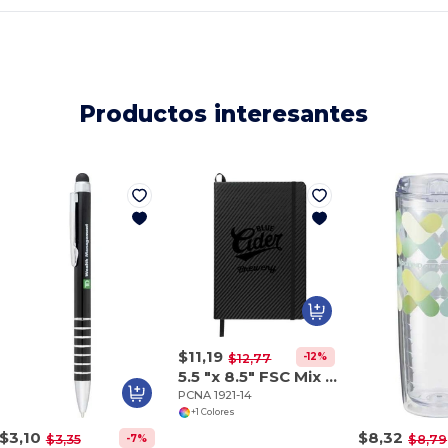
Productos interesantes
$11,19
-12%
$12,77
5.5 "x 8.5" FSC Mix Ambassador Carbon Fiber Journa
PCNA 1921-14
+1 Colores
$3,10
$8,32
-7%
$3,35
$8,79