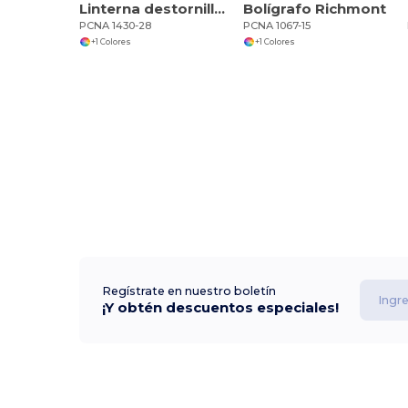
Linterna destornillador Spidey 8 en 1
Bolígrafo Richmont
PCNA 1430-28
PCNA 1067-15
+1 Colores
+1 Colores
Regístrate en nuestro boletín
¡Y obtén descuentos especiales!