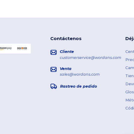
Contáctenos
Déj
Cliente
Cent
customerservice@wordans.com
Prec
Cami
Venta
sales@wordans.com
Tien
Dev
Rastreo de pedido
Glos
Mét
Cód