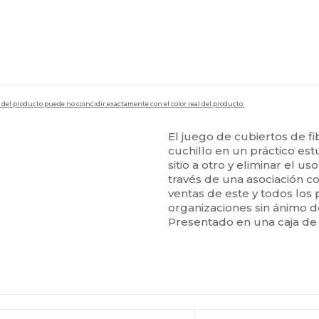
en del producto puede no coincidir exactamente con el color real del producto.
El juego de cubiertos de f
cuchillo en un práctico est
sitio a otro y eliminar el u
través de una asociación co
ventas de este y todos los
organizaciones sin ánimo d
Presentado en una caja de 