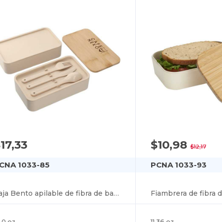
17,33
$10,98
$12,17
CNA 1033-85
PCNA 1033-93
Caja Bento apilable de fibra de bambú
.0 oz
11.36 oz