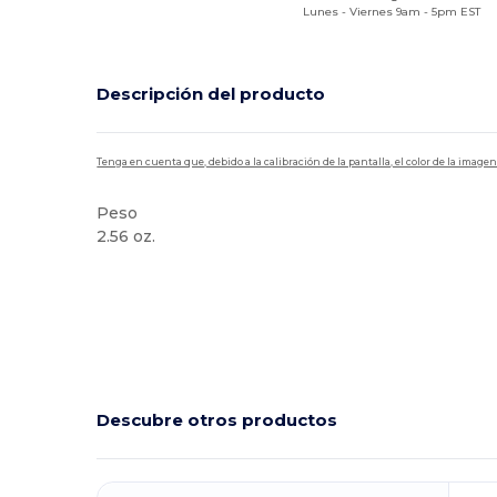
Lunes - Viernes 9am - 5pm EST
Descripción del producto
Tenga en cuenta que, debido a la calibración de la pantalla, el color de la imag
Peso
2.56 oz.
Alto stock
Descubre otros productos