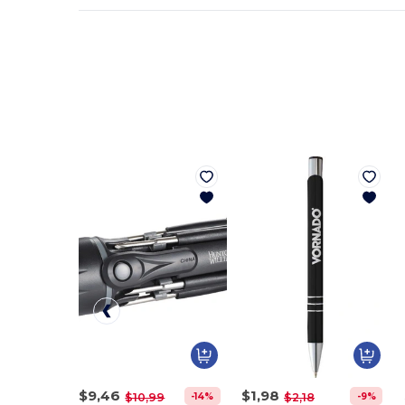
$9,46
$1,98
-14%
-9%
$10,99
$2,18