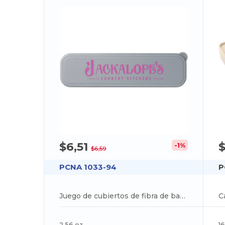
$6,51
$
-1%
$6,59
PCNA 1033-94
P
Juego de cubiertos de fibra de bambú
2.56 oz
16