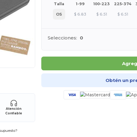
Talla
1-99
100-223
225-374
OS
$
6.83
$
6.51
$
6.51
Selecciones:
0
Agrega
ara tus productos
Obtén un pr
Atención
Confiable
esupuesto?