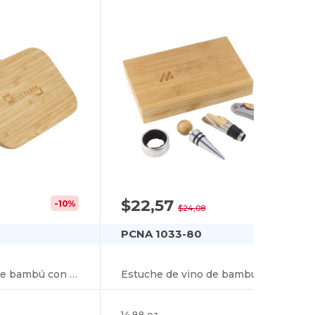
$22,57
-10%
-6%
$24,08
PCNA 1033-80
Fiambrera de fibra de bambú con tapa de tabla de cortar
Estuche de vino de bambú de 4 piezas
14.88 oz