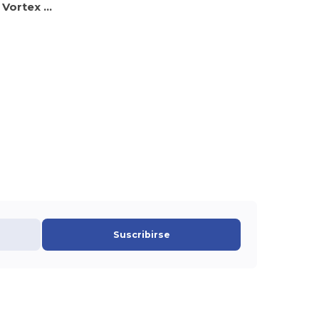
Vaso Mega Vortex 24oz
Suscribirse