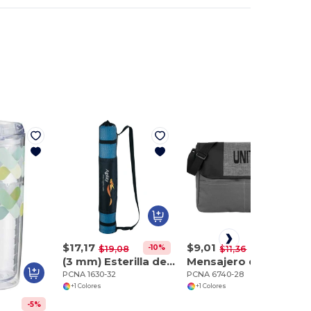
$17,17
$9,01
-10%
-21%
$19,08
$11,36
(3 mm) Esterilla de yoga
Mensajero de la Convención Offset
PCNA 1630-32
PCNA 6740-28
+1 Colores
+1 Colores
-5%