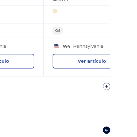
OS
nia
W4
Pennsylvania
culo
Ver artículo