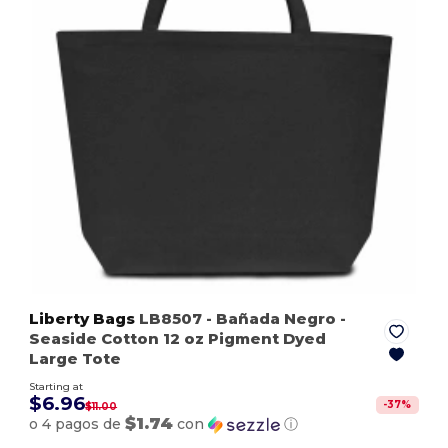
Liberty Bags
LB8507
- Bañada Negro
-
Seaside Cotton 12 oz Pigment Dyed
Large Tote
Starting at
$6.96
-
37
%
$11.00
$1.74
o 4 pagos de
con
ⓘ