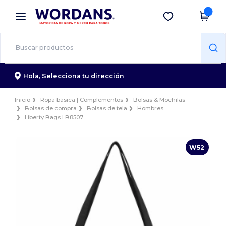
×
App de Wordans
Descargar app
¡Mejores precios en app!
Hola,
Selecciona tu dirección
Inicio
Ropa básica | Complementos
Bolsas & Mochilas
Bolsas de compra
Bolsas de tela
Hombres
Liberty Bags LB8507
W52