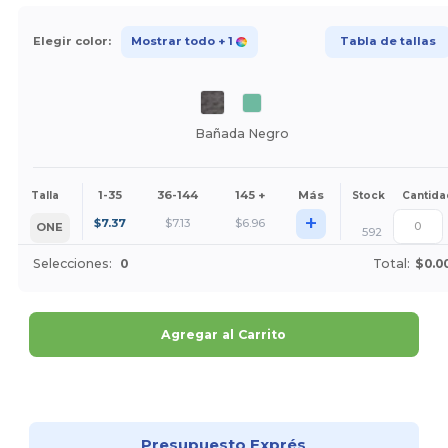
Elegir color:
Mostrar todo
+ 1
Tabla de tallas
Bañada Negro
1-35
36-144
145 +
Más
Talla
Stock
Cantida
+
$
7.37
$
7.13
$
6.96
ONE
592
Selecciones:
0
Total:
$0.0
Agregar al Carrito
¡Personalízalo!
Presupuesto Exprés