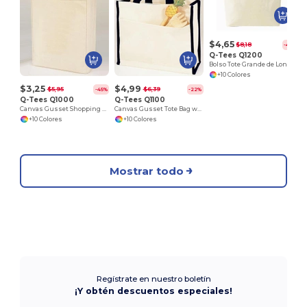
$4,65
$8,18
-43%
Q-Tees Q1200
Bolso Tote Grande de Lona con Cierre de Velcro
+10 Colores
$3,25
$4,99
$5,95
$6,39
-45%
-22%
Q-Tees Q1000
Q-Tees Q1100
Canvas Gusset Shopping Tote Bag
Canvas Gusset Tote Bag with Colored Handles
+10 Colores
+10 Colores
Mostrar todo
Regístrate en nuestro boletín
¡Y obtén descuentos especiales!