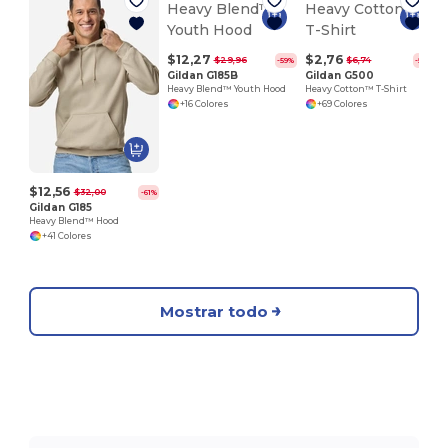
$12,27
$2,76
$29,96
$6,74
-59%
-59%
Gildan G185B
Gildan G500
Heavy Blend™ Youth Hood
Heavy Cotton™ T-Shirt
+16 Colores
+69 Colores
$12,56
$32,00
-61%
Gildan G185
Heavy Blend™ Hood
+41 Colores
Mostrar todo