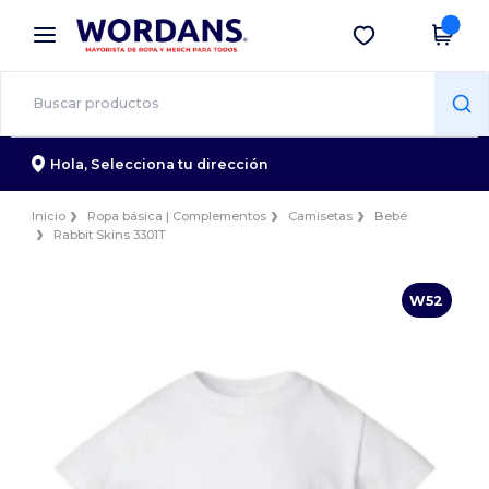
×
App de Wordans
Descargar app
¡Mejores precios en app!
Hola,
Selecciona tu dirección
Inicio
Ropa básica | Complementos
Camisetas
Bebé
Rabbit Skins 3301T
W52