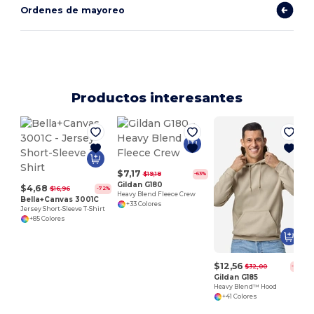
Ordenes de mayoreo
Productos interesantes
H
$7,17
$19,18
-63%
Gildan G180
$4,68
$16,96
-72%
Heavy Blend Fleece Crew
Bella+Canvas 3001C
+33 Colores
Jersey Short-Sleeve T-Shirt
+85 Colores
$12,56
$32,00
-61%
Gildan G185
Heavy Blend™ Hood
+41 Colores