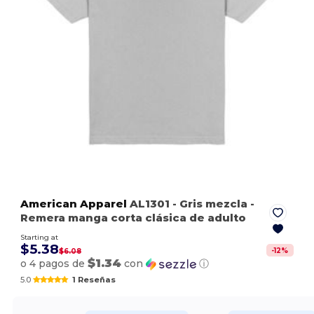
American Apparel
AL1301
- Gris mezcla
-
Remera manga corta clásica de adulto
Starting at
$5.38
-
12
%
$6.08
$1.34
o 4 pagos de
con
ⓘ
5.0
1 Reseñas