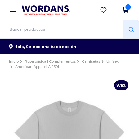
×
App de Wordans
Descargar app
¡Mejores precios en app!
Hola,
Selecciona tu dirección
Inicio
Ropa básica | Complementos
Camisetas
Unisex
American Apparel AL1301
W52