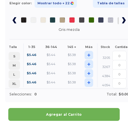
Elegir color:
Mostrar todo
+ 22
Tabla de tallas
Gris mezcla
1-35
36-144
145 +
Más
Talla
Stock
Cantida
+
$
5.46
$
5.44
$
5.38
S
3205
+
$
5.46
$
5.44
$
5.38
M
3267
+
$
5.46
$
5.44
$
5.38
L
4384
+
$
5.46
$
5.44
$
5.38
XL
4054
Selecciones:
0
Total:
$0.0
Agregar al Carrito