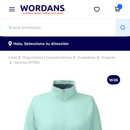
×
App de Wordans
Descargar app
¡Mejores precios en app!
Hola,
Selecciona tu dirección
Inicio
Ropa básica | Complementos
Sudaderas
Mujeres
Nautica N17925
W26