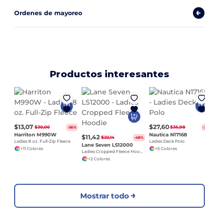
Ordenes de mayoreo
Productos interesantes
$13,07
$27,60
$30,00
$36,98
-56%
-25%
Harriton M990W
Nautica N17168
$11,42
$22,14
-48%
Ladies 8 oz. Full-Zip Fleece
Ladies Deck Polo
Lane Seven LS12000
+11 Colores
+5 Colores
Ladies Cropped Fleece Hoodie
+2 Colores
Mostrar todo