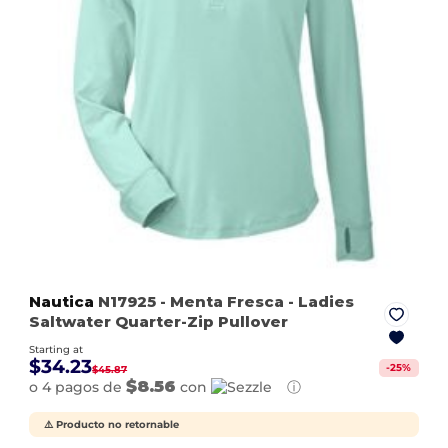
Nautica
N17925
- Menta Fresca
- Ladies
Saltwater Quarter-Zip Pullover
Starting at
$34.23
-
25
%
$45.87
$8.56
o 4 pagos de
con
ⓘ
⚠️ Producto no retornable