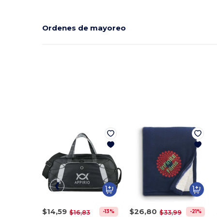
Ordenes de mayoreo
$14,59
$26,80
-13%
-21%
$16,83
$33,99