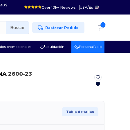
 80$
Over 10k+ Reviews
USA
/
Es
Buscar
Rastrear Pedido
los promocionales
Liquidación
¡Personalízalo!
NA
2600-23
Tabla de tallas