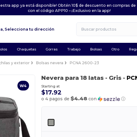
uestra app ya está disponible! Obtén 10$ de descuento en compras de
con el código APP10 – ¡Exclusivo en la app!
la,
Selecciona tu dirección
olos
Chaquetas
Gorras
Trabajo
Bolsas
Otro
Rega
hilas y exterior
Bolsas nevera
PCNA 2600-23
Nevera para 18 latas
- Gris
-
PC
W4
Starting at
$17.92
$4.48
o 4 pagos de
con
ⓘ