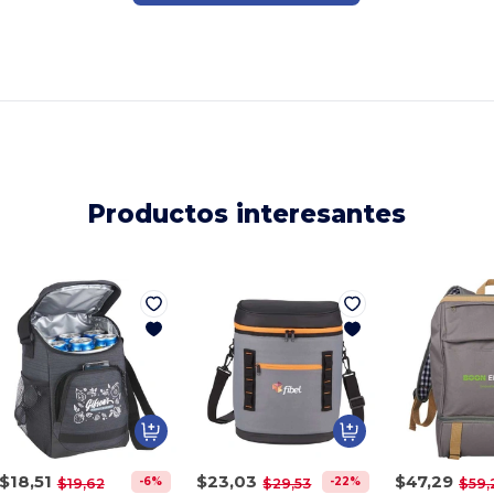
Productos interesantes
$18,51
$23,03
$47,29
-6%
-22%
$19,62
$29,53
$59,