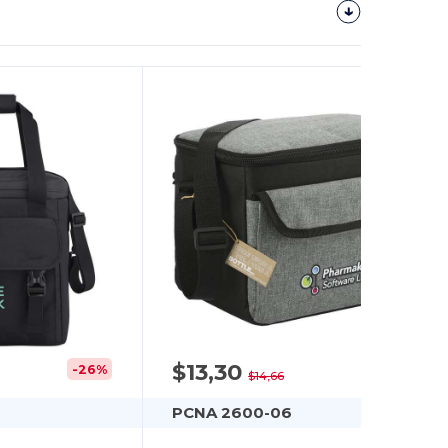
$13,30
-26%
-9%
$14,66
PCNA 2600-06