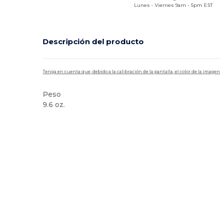
Lunes - Viernes 9am - 5pm EST
Descripción del producto
Tenga en cuenta que, debido a la calibración de la pantalla, el color de la imag
Peso
9.6 oz.