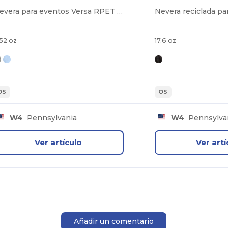
Nevera para eventos Versa RPET de 18 latas
.52 oz
17.6 oz
OS
OS
W4
Pennsylvania
W4
Pennsylva
Ver artículo
Ver artí
Añadir un comentario