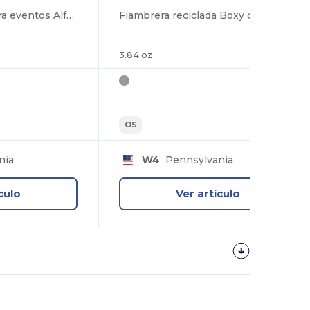
Nevera reciclada para eventos Alfresco de 24 latas
Fiambrera reciclada Boxy de 9 latas
3.84 oz
OS
nia
W4
Pennsylvania
culo
Ver artículo