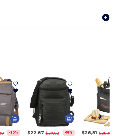
$22,67
$26,51
-20%
-18%
-6%
20
$27,62
$28,16