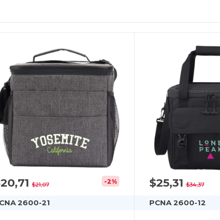
20,71
$25,31
-2%
$21,07
$34,37
CNA 2600-21
PCNA 2600-12