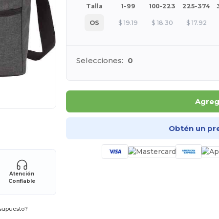
Talla
1-99
100-223
225-374
OS
$
19.19
$
18.30
$
17.92
Selecciones:
0
Agrega
ara tus productos
Obtén un pr
Atención
Confiable
esupuesto?