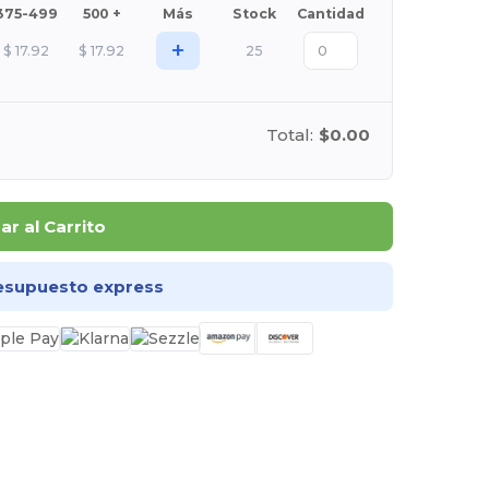
375-499
500 +
Más
Stock
Cantidad
+
$
17.92
$
17.92
25
Total:
$0.00
r al Carrito
esupuesto express