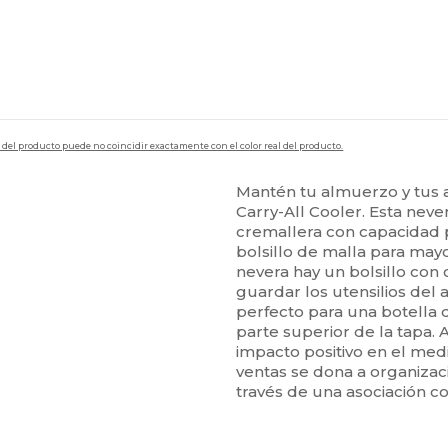
en del producto puede no coincidir exactamente con el color real del producto.
Mantén tu almuerzo y tus a
Carry-All Cooler. Esta nev
cremallera con capacidad pa
bolsillo de malla para mayo
nevera hay un bolsillo con 
guardar los utensilios del a
perfecto para una botella d
parte superior de la tapa. 
impacto positivo en el med
ventas se dona a organiza
través de una asociación c