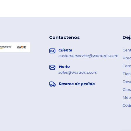
Contáctenos
Déj
Cliente
Cent
customerservice@wordans.com
Prec
Cami
Venta
sales@wordans.com
Tien
Dev
Rastreo de pedido
Glos
Mét
Cód