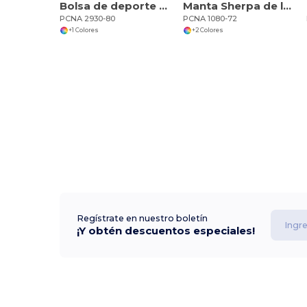
Bolsa de deporte Shockwave 19
Manta Sherpa de lana a cuadros
PCNA 2930-80
PCNA 1080-72
+1 Colores
+2 Colores
Regístrate en nuestro boletín
¡Y obtén descuentos especiales!