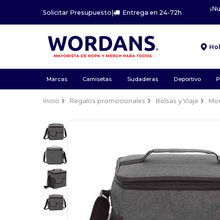
¡N
Solicitar Presupuesto
|
Entrega en 24-72h
Ho
Marcas
Camisetas
Sudaderas
Deportivo
P
Inicio
Regalos promocionales
Bolsas y Viaje
Moc