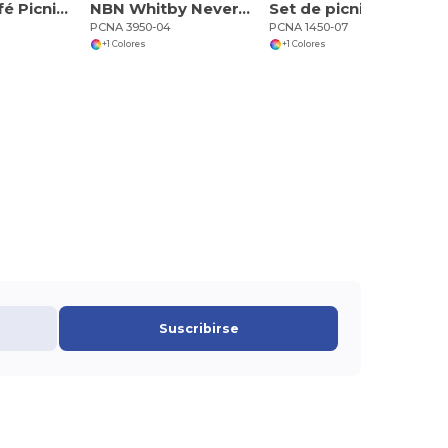
Mochila Café Picnic para dos
NBN Whitby Nevera de mochila con 24 latas
Set de picnic Modesto
PCNA 3950-04
PCNA 1450-07
+1 Colores
+1 Colores
Suscribirse