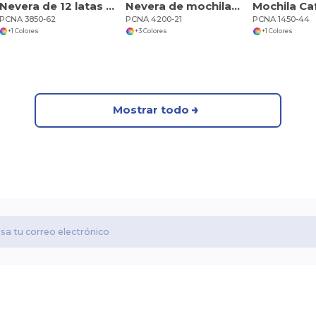
Nevera de 12 latas NBN Mayfair
Nevera de mochila con 20 latas
PCNA 3850-62
PCNA 4200-21
PCNA 1450-44
+1 Colores
+3 Colores
+1 Colores
Mostrar todo