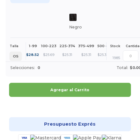
Negro
1-99
100-223
225-374
375-499
500 +
Más
Talla
Stock
Cantida
+
$
28.52
$
25.69
$
25.31
$
25.31
$
25.31
OS
1985
Selecciones:
0
Total:
$0.0
Agregar al Carrito
¡Personalízalo!
Presupuesto Exprés