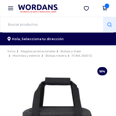
×
App de Wordans
Descargar app
¡Mejores precios en app!
Hola,
Selecciona tu dirección
Inicio
Regalos promocionales
Bolsas y Viaje
Mochilas y exterior
Bolsas nevera
PCNA 2600-12
W4