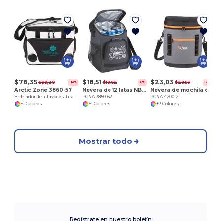
P
$76,35
$18,51
$23,03
$89,20
$19,62
$29,53
-14%
-6%
-22%
Arctic Zone 3860-57
Nevera de 12 latas NBN Mayfair
Nevera de mochila con 20 latas
Enfriador de altavoces Titan Deep Freeze
PCNA 3850-62
PCNA 4200-21
+1 Colores
+1 Colores
+3 Colores
Mostrar todo
Regístrate en nuestro boletín