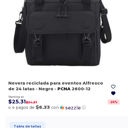
Nevera reciclada para eventos Alfresco
de 24 latas
- Negro
-
PCNA
2600-12
Starting at
$25.31
-
26
%
$34.37
$6.33
o 4 pagos de
con
ⓘ
Tabla de tallas