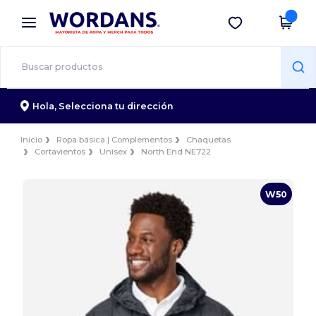
×
App de Wordans
Descargar app
¡Mejores precios en app!
Hola,
Selecciona tu dirección
Inicio
Ropa básica | Complementos
Chaquetas
Cortavientos
Unisex
North End NE722
W50