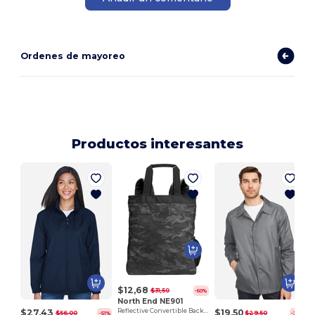
Ordenes de mayoreo
Productos interesantes
$12,68
$31,50
-60%
North End NE901
$27,43
$19,50
Reflective Convertible Backpack Tote
$56,00
$29,50
-51%
-34%