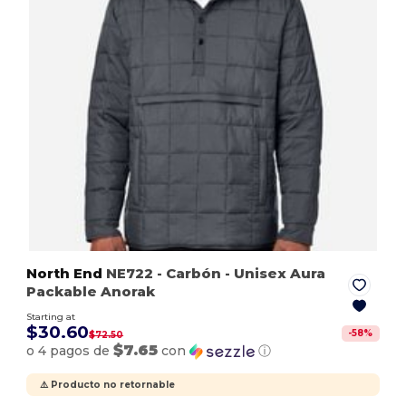
North End
NE722
- Carbón
- Unisex Aura
Packable Anorak
Starting at
$30.60
-
58
%
$72.50
$7.65
o 4 pagos de
con
ⓘ
⚠️ Producto no retornable