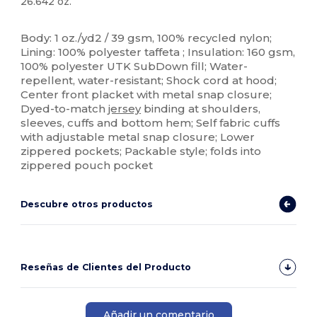
26.642 oz.
Personalizable
Body: 1 oz./yd2 / 39 gsm, 100% recycled nylon;
Lining: 100% polyester taffeta ; Insulation: 160 gsm,
100% polyester UTK SubDown fill; Water-
repellent, water-resistant; Shock cord at hood;
Center front placket with metal snap closure;
Dyed-to-match
jersey
binding at shoulders,
sleeves, cuffs and bottom hem; Self fabric cuffs
with adjustable metal snap closure; Lower
zippered pockets; Packable style; folds into
zippered pouch pocket
Descubre otros productos
Reseñas de Clientes del Producto
Añadir un comentario