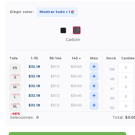
Elegir color:
Mostrar todo
+ 1
Carbón
1-35
36-144
145 +
Más
Talla
Stock
Cantida
+
$
32.18
$
31.12
$
30.60
XS
138
+
-46%
$
32.18
$
31.12
$
30.60
S
48
+
-46%
$
32.18
$
31.12
$
30.60
M
41
+
-46%
$
32.18
$
31.12
$
30.60
L
69
+
-46%
$
32.18
$
31.12
$
30.60
XL
151
-46%
Selecciones:
0
Total:
$0.0