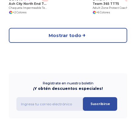
Ash City North End 78032
Team 365 TT75
Chaqueta Impermeable Techno para Mujer
Adult Zone Protect Coaches Jacket
+2 Colores
+6 Colores
Mostrar todo
Regístrate en nuestro boletín
¡Y obtén descuentos especiales!
Suscribirse