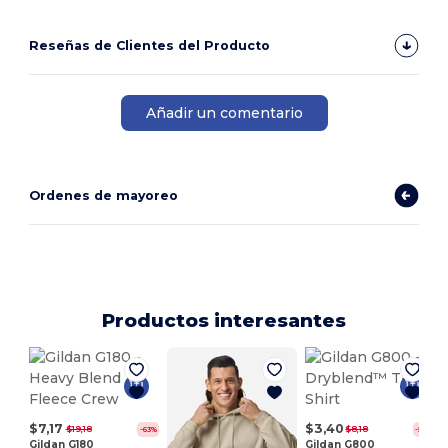
Reseñas de Clientes del Producto
Añadir un comentario
Ordenes de mayoreo
Productos interesantes
$7,17
$3,40
$19,18
$8,18
-63%
-58%
Gildan G180
Gildan G800