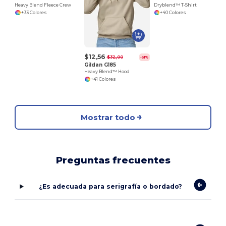
Heavy Blend Fleece Crew
Dryblend™ T-Shirt
+33 Colores
+40 Colores
$12,56
$32,00
-61%
Gildan G185
Heavy Blend™ Hood
+41 Colores
Mostrar todo
Preguntas frecuentes
¿Es adecuada para serigrafía o bordado?