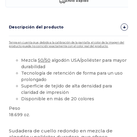
Envío Rápido
Descripción del producto
Tenga en cuenta que, debido a la calibración de la pantalla, el color de la imagen del
producto puede no coincidir exactamente con el color real del producto.
Mezcla
50/50
algodón USA/poliéster para mayor
durabilidad
Tecnología de retención de forma para un uso
prolongado
Superficie de tejido de alta densidad para
claridad de impresión
Disponible en más de 20 colores
Peso
18.699 oz.
Alto stock
Personalizable
Sudadera de cuello redondo en mezcla de
algodón y poliéster duradera, que ofrece