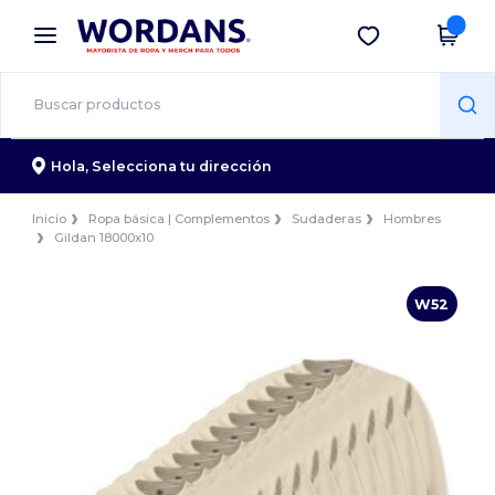
×
App de Wordans
Descargar app
¡Mejores precios en app!
Hola,
Selecciona tu dirección
Inicio
Ropa básica | Complementos
Sudaderas
Hombres
Gildan 18000x10
W52