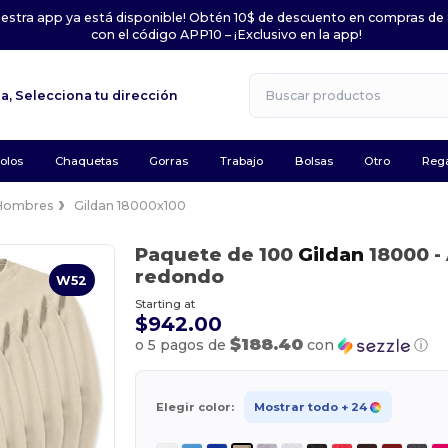
uestra app ya está disponible! Obtén 10$ de descuento en compras de
con el código APP10 – ¡Exclusivo en la app!
la,
Selecciona tu dirección
olos
Chaquetas
Gorras
Trabajo
Bolsas
Otro
Rega
Hombres
Gildan 18000x100
Paquete de 100
Gildan
18000
-
redondo
W52
Starting at
$942.00
$188.40
o 5 pagos de
con
ⓘ
Elegir color:
Mostrar todo
+ 24