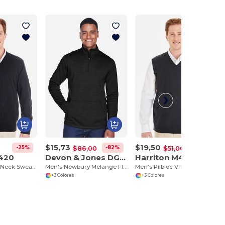
$15,73
$19,50
-25%
-82%
-62%
$86,00
$51,00
M420
Devon & Jones DG798
Harriton M415
Men's Pilbloc V-Neck Sweater
Men's Newbury Mélange Fleece Quarter-Zip
Men's Pilbloc V-Neck Sweater Vest
+3 Colores
+3 Colores