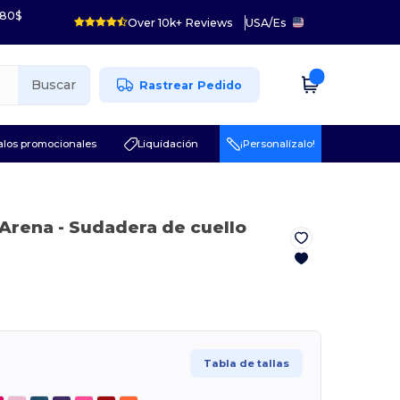
 80$
Over 10k+ Reviews
USA
/
Es
Buscar
Rastrear Pedido
los promocionales
Liquidación
¡Personalízalo!
 Arena
- Sudadera de cuello
Tabla de tallas