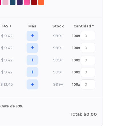
145 +
Más
Stock
Cantidad *
+
$
9.42
999+
100
x
+
$
9.42
999+
100
x
+
$
9.42
999+
100
x
+
$
9.42
999+
100
x
+
$
13.45
999+
100
x
uete de 100.
Total:
$0.00