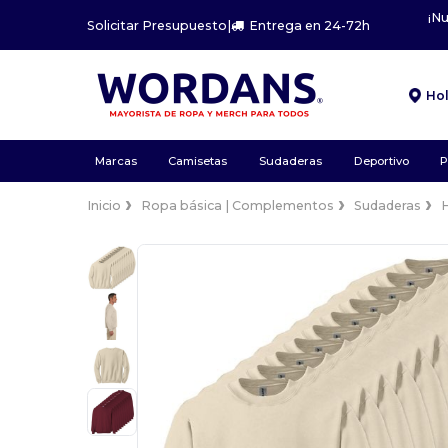
¡N
Solicitar Presupuesto
|
Entrega en 24-72h
Ho
Marcas
Camisetas
Sudaderas
Deportivo
P
Inicio
Ropa básica | Complementos
Sudaderas