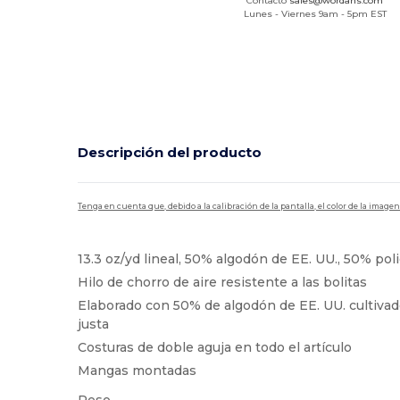
Contacto
sales@wordans.com
Lunes - Viernes 9am - 5pm EST
Descripción del producto
Tenga en cuenta que, debido a la calibración de la pantalla, el color de la imag
13.3 oz/yd lineal, 50% algodón de EE. UU., 50% pol
Hilo de chorro de aire resistente a las bolitas
Elaborado con 50% de algodón de EE. UU. cultiva
justa
Costuras de doble aguja en todo el artículo
Mangas montadas