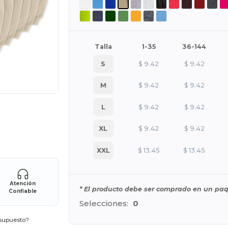
Talla
1-35
36-144
S
$
9.42
$
9.42
M
$
9.42
$
9.42
L
$
9.42
$
9.42
XL
$
9.42
$
9.42
e AQUÍ!
XXL
$
13.45
$
13.45
Atención
* El producto debe ser comprado en un paq
Confiable
Selecciones:
0
esupuesto?