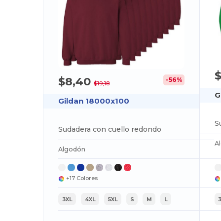
$8,40
-56%
$19,18
G
Gildan 18000x100
S
Sudadera con cuello redondo
A
Algodón
+17 Colores
3XL
4XL
5XL
S
M
L