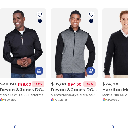
$20,60
$16,88
$24,68
-77%
-82%
$88,00
$94,00
Devon & Jones DG479
Devon & Jones DG796
Harriton 
Men's DRYTEC20 Performance Quarter-Zip
Men's Newbury Colorblock Mélange Fleece Full-Zip
+5 Colores
+3 Colores
+3 Colores