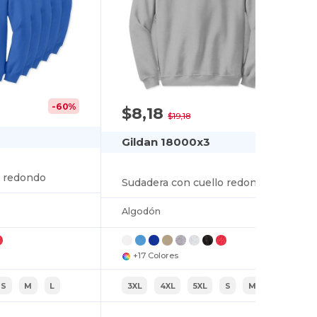
-60%
$8,18
-57%
$19,18
Gildan 18000x3
o redondo
Sudadera con cuello redondo
Algodón
+17 Colores
S
M
L
3XL
4XL
5XL
S
M
L