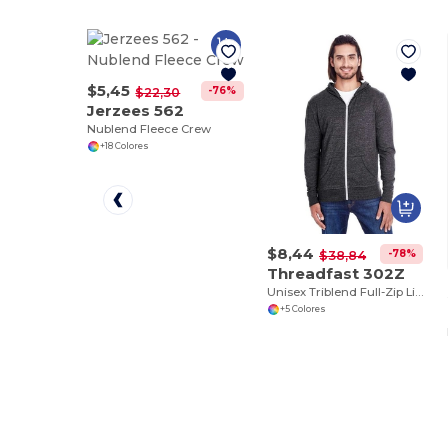
$5,45
-76%
$22,30
Jerzees 562
Nublend Fleece Crew
+18 Colores
$8,44
-78%
$38,84
Threadfast 302Z
Unisex Triblend Full-Zip Light Hoodie
+5 Colores