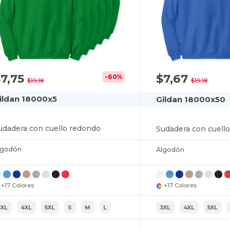
$7,75
$7,67
-60%
$19,18
$19,18
ildan 18000x5
Gildan 18000x50
udadera con cuello redondo
Sudadera con cuell
lgodón
Algodón
+17 Colores
+17 Colores
3XL
4XL
5XL
S
M
L
3XL
4XL
5XL