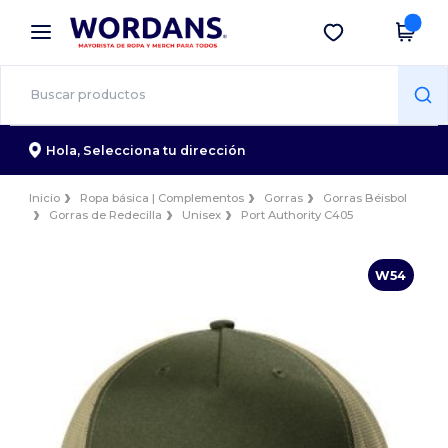
×
App de Wordans
Descargar app
¡Mejores precios en app!
Hola,
Selecciona tu dirección
Inicio
Ropa básica | Complementos
Gorras
Gorras Béisbol
Gorras de Redecilla
Unisex
Port Authority C405
W54