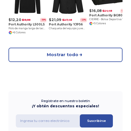
$16,08
$24,48
-34%
Port Authority BG800
$12,20
$21,09
CIERRE - Bolsa Deportiva Voyager
$19,98
$27,48
-39%
-23%
+5 Colores
Port Authority L500LS
Port Authority YJP56
Polo de manga larga de tacto sedoso para mujer
Chaqueta del equipo juvenil
+6 Colores
Mostrar todo
Regístrate en nuestro boletín
¡Y obtén descuentos especiales!
Suscribirse