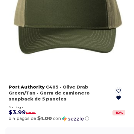
Port Authority
C405
- Olive Drab
Green/Tan
- Gorra de camionero
snapback de 5 paneles
Starting at
$3.99
-
82
%
$21.95
$1.00
o 4 pagos de
con
ⓘ