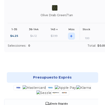
Olive Drab Green/Tan
1-35
36-144
145 +
Más
Stock
+
$
4.25
$
4.12
$
3.99
100
Selecciones:
0
Total:
$0.0
¡Personalízalo!
Presupuesto Exprés
Envío Rápido