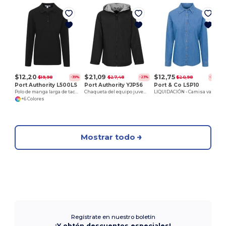
$12,20
$21,09
$12,75
$19,98
$27,48
$20,98
-39%
-23%
-39%
Port Authority L500LS
Port Authority YJP56
Port & Co LSP10
Polo de manga larga de tacto sedoso para mujer
Chaqueta del equipo juvenil
LIQUIDACIÓN - Camisa vaquera de manga larga para mujer
+6 Colores
Mostrar todo
Regístrate en nuestro boletín
¡Y obtén descuentos especiales!