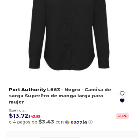
Port Authority
L663
- Negro
- Camisa de
sarga SuperPro de manga larga para
mujer
Starting at
$13.72
-
69
%
$43.95
$3.43
o 4 pagos de
con
ⓘ