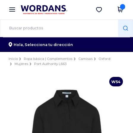
×
App de Wordans
Descargar app
¡Mejores precios en app!
Hola,
Selecciona tu dirección
Inicio
Ropa básica | Complementos
Camisas
Oxford
Mujeres
Port Authority L663
W54