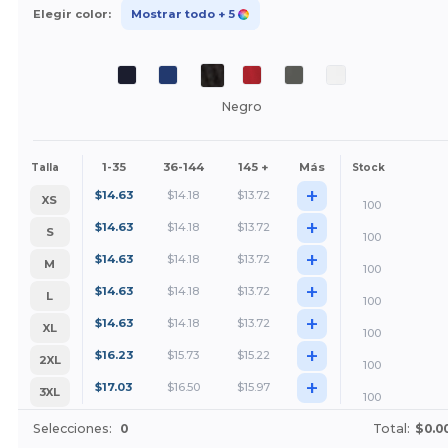
Elegir color:
Mostrar todo
+ 5
Negro
1-35
36-144
145 +
Más
Talla
Stock
+
$
14.63
$
14.18
$
13.72
XS
100
+
$
14.63
$
14.18
$
13.72
S
100
+
$
14.63
$
14.18
$
13.72
M
100
+
$
14.63
$
14.18
$
13.72
L
100
+
$
14.63
$
14.18
$
13.72
XL
100
+
$
16.23
$
15.73
$
15.22
2XL
100
+
$
17.03
$
16.50
$
15.97
3XL
100
Selecciones:
0
Total:
$0.0