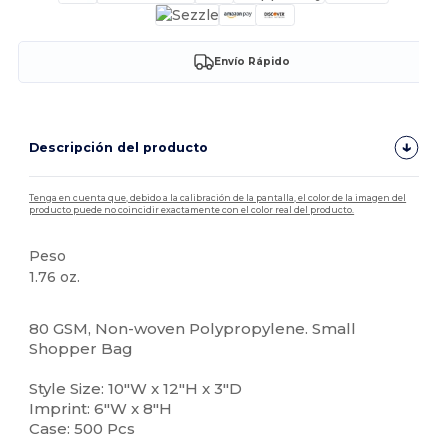
Envío Rápido
Descripción del producto
Tenga en cuenta que, debido a la calibración de la pantalla, el color de la imagen del
producto puede no coincidir exactamente con el color real del producto.
Peso
1.76 oz.
Alto stock
80 GSM, Non-woven Polypropylene. Small
Shopper Bag
Style Size: 10"W x 12"H x 3"D
Imprint: 6"W x 8"H
Case: 500 Pcs