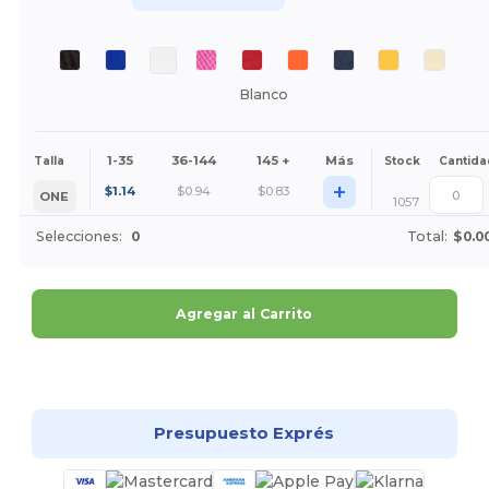
Blanco
1-35
36-144
145 +
Más
Talla
Stock
Cantida
+
$
1.14
$
0.94
$
0.83
ONE
1057
Selecciones:
0
Total:
$0.0
Agregar al Carrito
¡Personalízalo!
Presupuesto Exprés