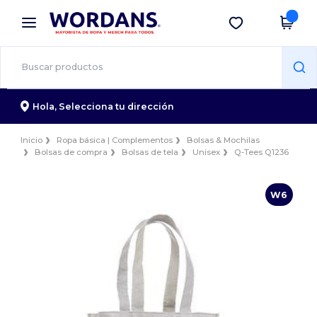
×
App de Wordans
Descargar app
¡Mejores precios en app!
Hola,
Selecciona tu dirección
Inicio
Ropa básica | Complementos
Bolsas & Mochilas
Bolsas de compra
Bolsas de tela
Unisex
Q-Tees Q1236
W6