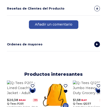
Reseñas de Clientes del Producto
Añadir un comentario
Ordenes de mayoreo
Productos interesantes
$20,38
$1,58
$31,60
$1,67
-36%
-5%
Q-Tees P201
Q-Tees Q1237
Lined Coach's Jacket - Adult
Jumbo Heavy Duty Grocery Bag