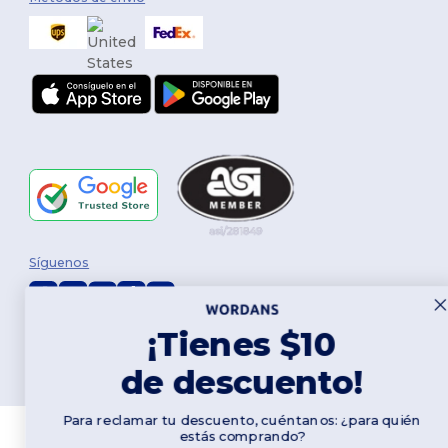
Síguenos
¡Tienes $10
2026. Todos los derechos reservados
Términos y Condiciones
|
Política de personalización
|
Política de
de descuento!
Privacidad
|
Política de Cookies
|
Mapa del sitio
Para reclamar tu descuento, cuéntanos: ¿para quién
estás comprando?