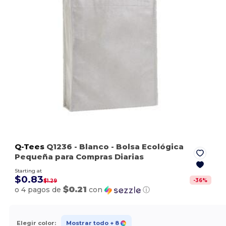
Q-Tees
Q1236
- Blanco
- Bolsa Ecológica
Pequeña para Compras Diarias
Starting at
$0.83
-
36
%
$1.29
$0.21
o 4 pagos de
con
ⓘ
Elegir color:
Mostrar todo
+ 8