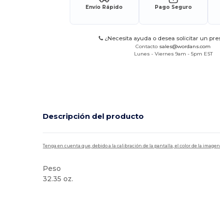
Envío Rápido
Pago Seguro
¿Necesita ayuda o desea solicitar un pr
Contacto
sales@wordans.com
Lunes - Viernes 9am - 5pm EST
Descripción del producto
Tenga en cuenta que, debido a la calibración de la pantalla, el color de la imag
Peso
32.35 oz.