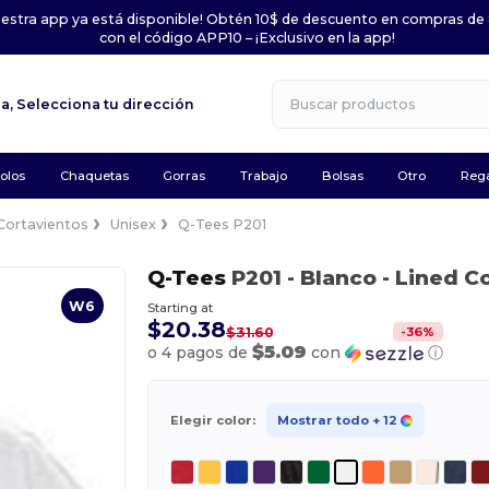
uestra app ya está disponible! Obtén 10$ de descuento en compras de
con el código APP10 – ¡Exclusivo en la app!
la,
Selecciona tu dirección
olos
Chaquetas
Gorras
Trabajo
Bolsas
Otro
Rega
Cortavientos
Unisex
Q-Tees P201
Q-Tees
P201
- Blanco
- Lined Co
W6
Starting at
$20.38
-
36
%
$31.60
$5.09
o 4 pagos de
con
ⓘ
Elegir color:
Mostrar todo
+ 12