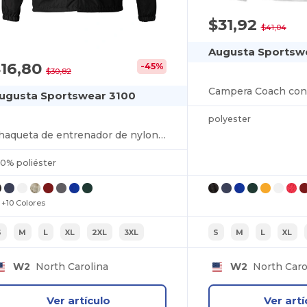
$31,92
$41,04
Augusta Sportsw
$16,80
-45%
$30,82
Campera Coach con
ugusta Sportswear 3100
polyester
Chaqueta de entrenador de nylon / forrada
00% poliéster
+10 Colores
S
M
L
XL
2XL
3XL
S
M
L
XL
W2
North Carolina
W2
North Caro
Ver artículo
Ver artí