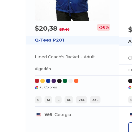
$20,38
-36%
$31,60
Q-Tees P201
A
Lined Coach's Jacket - Adult
Algodón
1
+5 Colores
S
M
L
XL
2XL
3XL
W6
Georgia