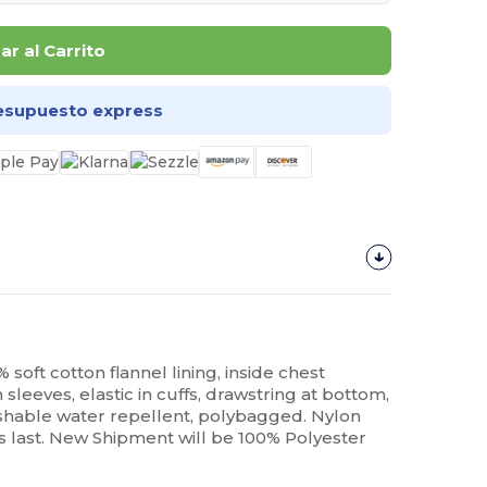
r al Carrito
esupuesto express
% soft cotton flannel lining, inside chest
 sleeves, elastic in cuffs, drawstring at bottom,
shable water repellent, polybagged. Nylon
ies last. New Shipment will be 100% Polyester