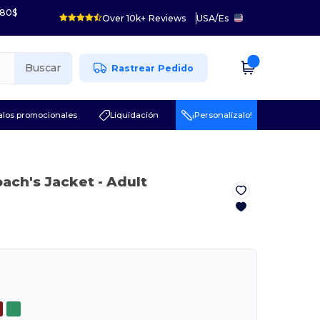
 80$
Over 10k+ Reviews
USA
/
Es
Buscar
Rastrear Pedido
los promocionales
Liquidación
¡Personalízalo!
ach's Jacket - Adult