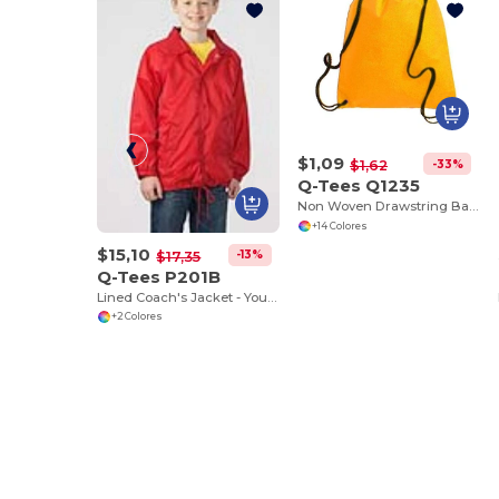
$1,09
-33%
$1,62
Q-Tees Q1235
Non Woven Drawstring Backpack
+14 Colores
$15,10
-13%
$17,35
Q-Tees P201B
Lined Coach's Jacket - Youth
+2 Colores