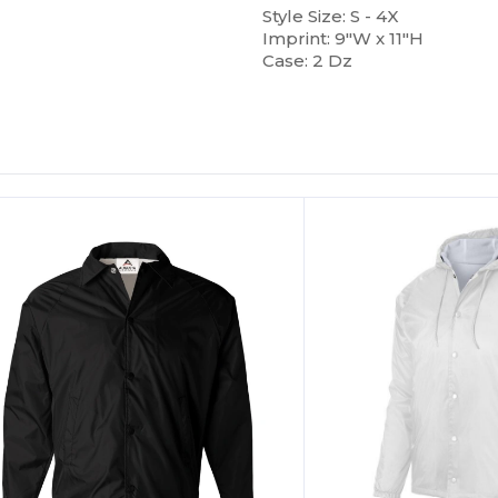
Style Size: S - 4X
Imprint: 9"W x 11"H
Case: 2 Dz
Personalízalo!