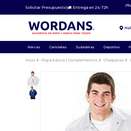
¡N
Solicitar Presupuesto
|
Entrega en 24-72h
Ho
Marcas
Camisetas
Sudaderas
Deportivo
P
Inicio
Ropa básica | Complementos
Chaquetas