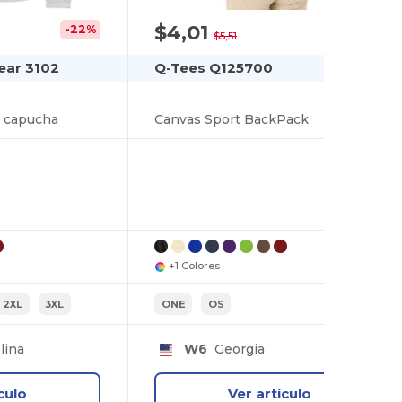
$4,01
-22%
-27%
$5,51
ear 3102
Q-Tees Q125700
 capucha
Canvas Sport BackPack
+1 Colores
2XL
3XL
ONE
OS
lina
W6
Georgia
culo
Ver artículo