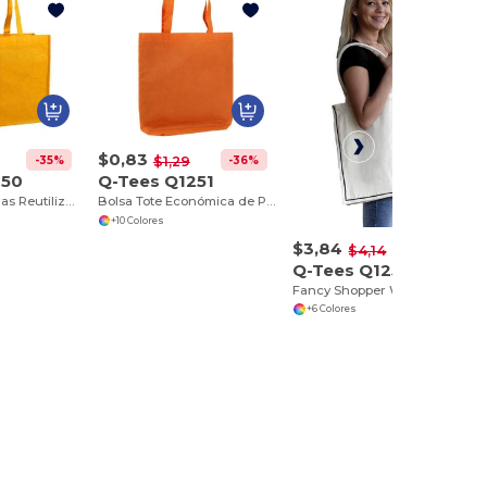
$0,83
-35%
-36%
$1,29
250
Q-Tees Q1251
Bolsa de Compras Reutilizable con Refuerzo
Bolsa Tote Económica de Polipropileno Resistente
+10 Colores
$3,84
-7%
$4,14
Q-Tees Q125600
Fancy Shopper With Colour Stripe
+6 Colores