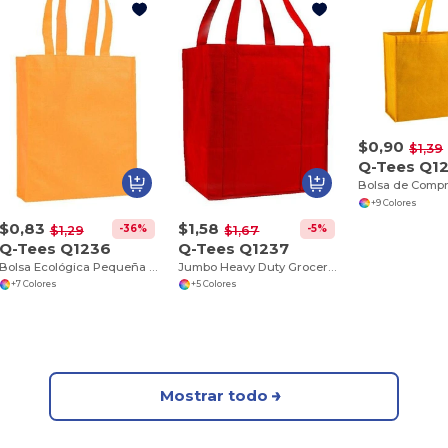
$0,90
$1,39
Q-Tees Q1
+9 Colores
$0,83
$1,58
-36%
-5%
$1,29
$1,67
Q-Tees Q1236
Q-Tees Q1237
Bolsa Ecológica Pequeña para Compras Diarias
Jumbo Heavy Duty Grocery Bag
+7 Colores
+5 Colores
Mostrar todo