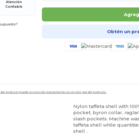
Atención
Confiable
Agrega
esupuesto?
Obtén un pr
en del producto puede no coincidir exactamente con el color real del producto.
Nylon taffeta shell with 100
pocket, byron collar, raglan
slash pockets. Machine wa
taffeta shell while quantit
shell .