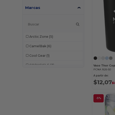
Marcas
Arctic Zone
(5)
CamelBak
(6)
Cool Gear
(1)
CORKCICLE
(3)
PCNA 1626-50
Dometic
(2)
A partir de:
$12,07
$1
Egotier
(3)
elleven
(1)
-5%
GiftRetail
(3)
Klean Kanteen
(1)