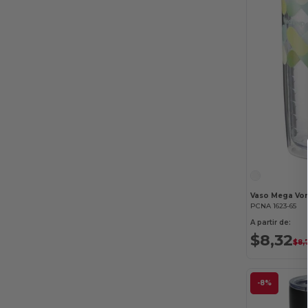
Liberty Bags
(4)
MiiR
(3)
OXO
(1)
PCNA
(18)
XD Connects
(2)
Vaso Mega Vor
PCNA 1623-65
A partir de:
$8,32
$8,
-8%