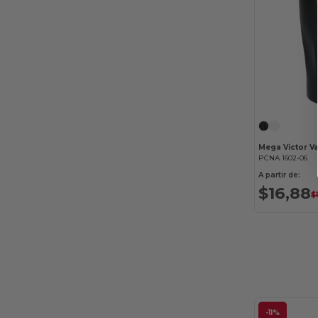
PCNA 1602-06
A partir de:
$16,88
$
-11%