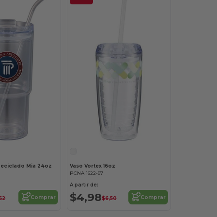
Reciclado Mia 24oz
Vaso Vortex 16oz
PCNA 1622-97
A partir de:
$4,98
Comprar
Comprar
62
$6,50