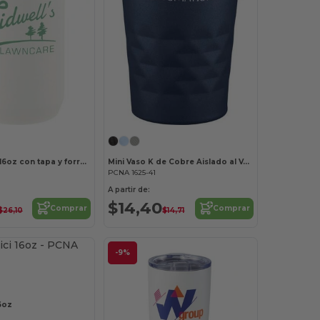
Vaso Seneca 16oz con tapa y forro de cerámica
Mini Vaso K de Cobre Aislado al Vacío 14oz
PCNA 1625-41
A partir de:
$14,40
Comprar
Comprar
$26,10
$14,71
-9%
6oz