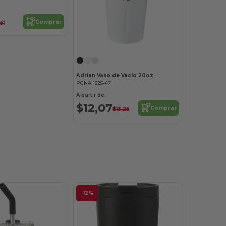
Comprar
51
Adrian Vaso de Vacío 20oz
PCNA 1625-47
A partir de:
$12,07
Comprar
$13,25
-12%