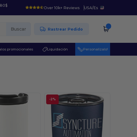
 80$
Over 10k+ Reviews
USA
/
Es
Buscar
Rastrear Pedido
los promocionales
Liquidación
¡Personalízalo!
-2%