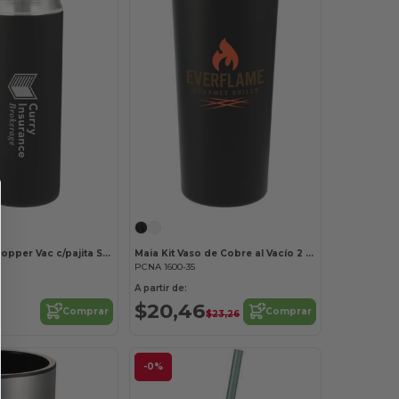
Vaso Marka Copper Vac c/pajita SS 20oz
Maia Kit Vaso de Cobre al Vacío 2 en 1 24oz
PCNA 1600-35
A partir de:
$20,46
Comprar
Comprar
$23,26
-0%