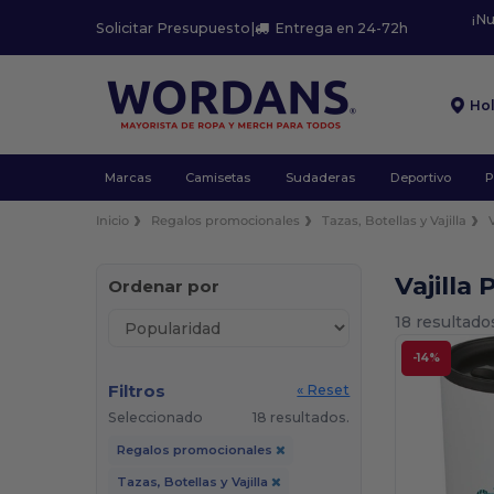
¡N
Solicitar Presupuesto
|
Entrega en 24-72h
Ho
Marcas
Camisetas
Sudaderas
Deportivo
P
Inicio
Regalos promocionales
Tazas, Botellas y Vajilla
Vajilla
Ordenar por
18 resultado
-14%
Filtros
« Reset
Seleccionado
18 resultados.
Regalos promocionales
Tazas, Botellas y Vajilla