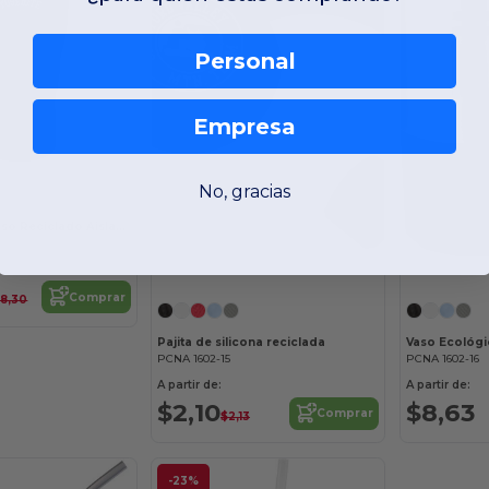
Personal
Empresa
No, gracias
Mega Victor Vaso Reciclado Aislado al Vacío 30oz
Comprar
18,30
Pajita de silicona reciclada
Vaso Ecológic
PCNA 1602-15
PCNA 1602-16
A partir de:
A partir de:
$2,10
$8,63
Comprar
$2,13
-23%