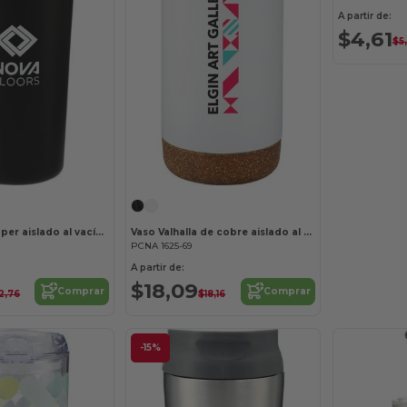
A partir de:
$4,61
$5,
Vaso Thor Copper aislado al vacío 22oz
Vaso Valhalla de cobre aislado al vacío 16oz
PCNA 1625-69
A partir de:
$18,09
Comprar
Comprar
2,76
$18,16
-15%