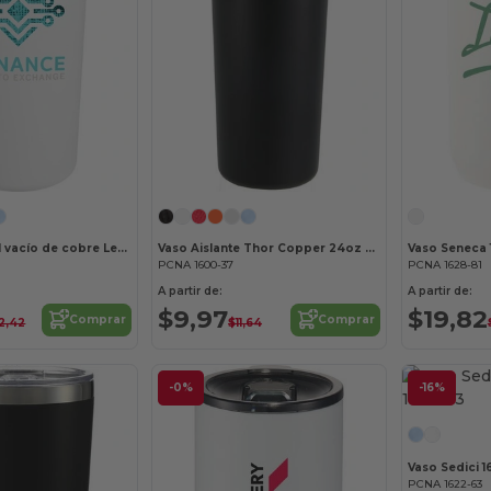
Vaso aislado al vacío de cobre Leeston 24oz
Vaso Aislante Thor Copper 24oz Flip Straw Lid
PCNA 1600-37
PCNA 1628-81
A partir de:
A partir de:
$9,97
$19,82
Comprar
Comprar
12,42
$11,64
-0%
-16%
Vaso Sedici 1
PCNA 1622-63