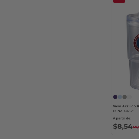
Vaso Acrílico 
PCNA 1602-25
A partir de:
$8,54
$9,