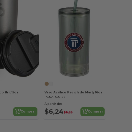
o Brit 15oz
Vaso Acrílico Reciclado Marly 16oz
PCNA 1602-24
A partir de:
$6,24
Comprar
Comprar
$6,25