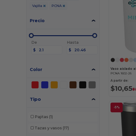
Vajilla
PCNA
Precio
De
Hasta
$
$
Color
PCNA 1602-26
A partir de:
$10,65
$
Tipo
-5%
Pajitas
(1)
Tazas y vasos
(17)