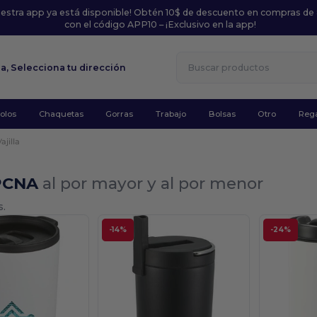
uestra app ya está disponible! Obtén 10$ de descuento en compras de
con el código APP10 – ¡Exclusivo en la app!
la,
Selecciona tu dirección
olos
Chaquetas
Gorras
Trabajo
Bolsas
Otro
Rega
Vajilla
 PCNA
al por mayor y al por menor
s.
-14%
-24%