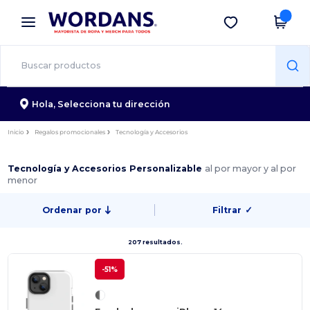
×
App de Wordans
Descargar app
¡Mejores precios en app!
Hola,
Selecciona tu dirección
Inicio
Regalos promocionales
Tecnología y Accesorios
Tecnología y Accesorios Personalizable
al por mayor y al por
menor
Ordenar por
Filtrar
✓
207 resultados.
-51%