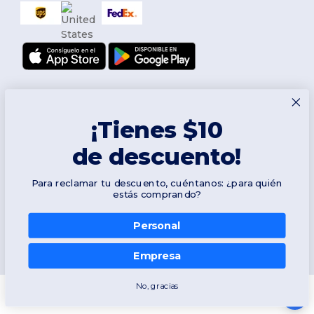
¡Tienes $10
de descuento!
Síguenos
Para reclamar tu descuento, cuéntanos: ¿para quién
estás comprando?
Personal
2026. Todos los derechos reservados
Términos y Condiciones
|
Política de personalización
|
Política de
Privacidad
|
Política de Cookies
|
Mapa del sitio
Empresa
No, gracias