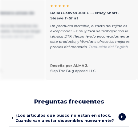
★ ★ ★ ★ ★
 Remera unisex de
Bella+Canvas 3001C - Jersey Short-
Sleeve T-Shirt
omo a los hombres les
Un producto increíble, el tacto del tejido es
seta. Incluso es larga
excepcional. Es muy fácil de trabajar con la
aducido del English
técnica DTF. Recomiendo encarecidamente
este producto, y Wordans ofrece los mejores
precios del mercado.
Traducido del English
Reseña por ALMA J.
T.
Slap The Bug Apparel LLC
Preguntas frecuentes
¿Los artículos que busco no estan en stock.
Cuando van a estar disponibles nuevamente?