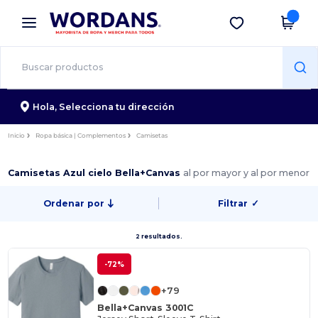
×
App de Wordans
Descargar app
¡Mejores precios en app!
Hola,
Selecciona tu dirección
Inicio
Ropa básica | Complementos
Camisetas
Camisetas Azul cielo Bella+Canvas
al por mayor y al por menor
Ordenar por
Filtrar
✓
2 resultados.
-72%
+79
Bella+Canvas 3001C