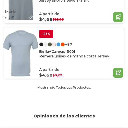
Jersey Short-Sleeve T-Shirt
Made
A partir de:
in
US
$4,68
$16,96
-43%
+87
Bella+Canvas 3001
Remera unisex de manga corta Jersey
A partir de:
$4,68
$8,22
Mostrando Todos Los Productos.
Opiniones de los clientes