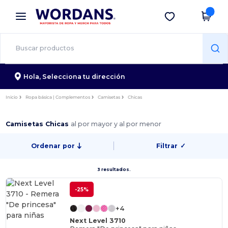
×
App de Wordans
Descargar app
¡Mejores precios en app!
Hola,
Selecciona tu dirección
Inicio
Ropa básica | Complementos
Camisetas
Chicas
Camisetas Chicas
al por mayor y al por menor
Ordenar por
Filtrar
✓
3 resultados.
-25%
+4
Next Level 3710