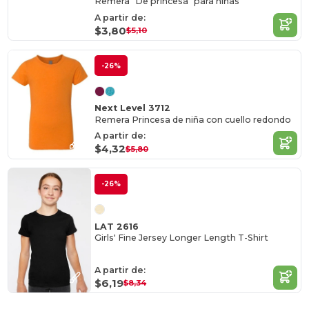
Remera "De princesa" para niñas
A partir de:
$3,80
$5,10
-26%
Next Level 3712
Remera Princesa de niña con cuello redondo
A partir de:
$4,32
$5,80
-26%
LAT 2616
Girls' Fine Jersey Longer Length T-Shirt
A partir de:
$6,19
$8,34