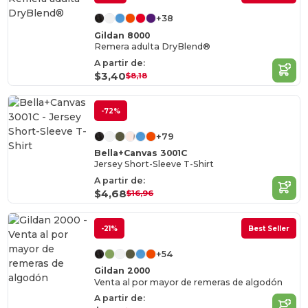
+38
Gildan 8000
Remera adulta DryBlend®
A partir de:
$3,40
$8,18
-72%
+79
Bella+Canvas 3001C
Jersey Short-Sleeve T-Shirt
A partir de:
$4,68
$16,96
-21%
Best Seller
+54
Gildan 2000
Venta al por mayor de remeras de algodón
A partir de: