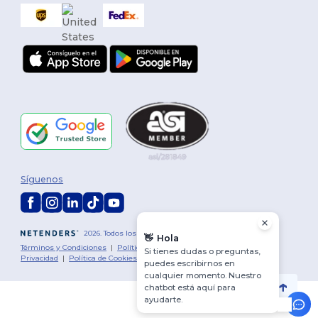
Síguenos
2026. Todos los derechos reservados
👋
Hola
Términos y Condiciones
|
Política de personalización
|
Política de
Si tienes dudas o preguntas,
Privacidad
|
Política de Cookies
|
Mapa del sitio
puedes escribirnos en
cualquier momento. Nuestro
chatbot está aquí para
ayudarte.