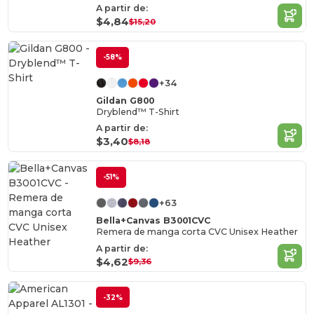
A partir de:
$4,84
$15,20
-58%
+34
Gildan G800
Dryblend™ T-Shirt
A partir de:
$3,40
$8,18
-51%
+63
Bella+Canvas B3001CVC
Remera de manga corta CVC Unisex Heather
A partir de:
$4,62
$9,36
-32%