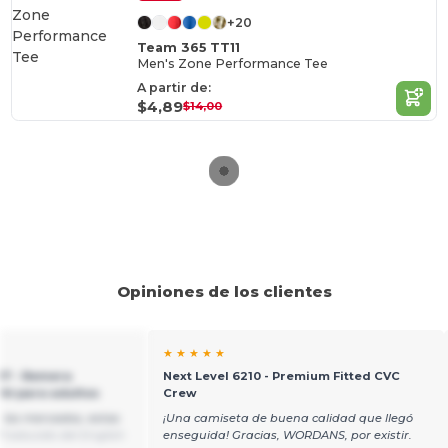
+20
Team 365 TT11
Men's Zone Performance Tee
A partir de:
$4,89
$14,00
Opiniones de los clientes
★ ★ ★ ★ ★
17 - Remera
Next Level 6210 - Premium Fitted CVC
ht para adultos
Crew
 los mercados, estas
¡Una camiseta de buena calidad que llegó
Traducido del English
enseguida! Gracias, WORDANS, por existir.