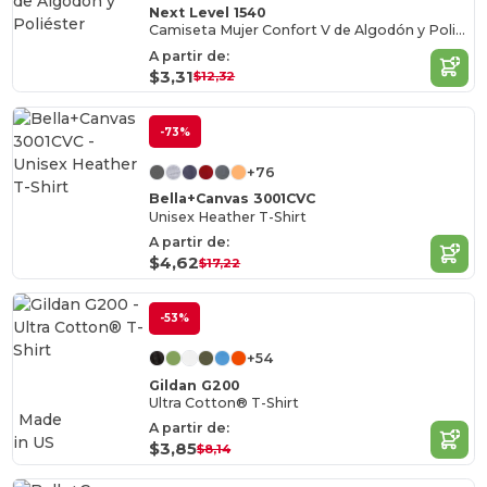
Next Level 1540
Camiseta Mujer Confort V de Algodón y Poliéster
A partir de:
$3,31
$12,32
-73%
+76
Bella+Canvas 3001CVC
Unisex Heather T-Shirt
A partir de:
$4,62
$17,22
-53%
+54
Gildan G200
Ultra Cotton® T-Shirt
Made
A partir de:
in
US
$3,85
$8,14