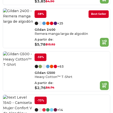
$3,85
$4,90
-58%
Best Seller
+25
Gildan 2400
Remera manga larga de algodón
A partir de:
$5,78
$13,92
-59%
+63
Gildan G500
Heavy Cotton™ T-Shirt
A partir de:
$2,76
$6,74
-73%
+14