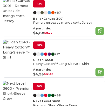
-43%
+87
Bella+Canvas 3001
Remera unisex de manga corta Jersey
A partir de:
$4,68
$8,22
-60%
+17
Gildan G540
Heavy Cotton™ Long-Sleeve T-Shirt
A partir de:
$4,93
$12,48
-68%
+38
Next Level 3600
Premium Short-Sleeve Crew