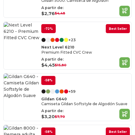
Gildan 5000: Camiseta de Algodón
A partir de:
$2,76
$4,48
-72%
Best Seller
+23
Next Level 6210
Premium Fitted CVC Crew
A partir de:
$4,45
$15,80
-58%
+59
Gildan G640
Camiseta Gildan Softstyle de Algodón Suave
A partir de:
$3,20
$7,70
-58%
Best Seller