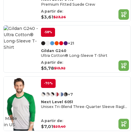
Premium Fitted Suede Crew
A partir de:
$3,61
$23,26
-58%
+21
Gildan G240
Ultra Cotton® Long-Sleeve T-Shirt
A partir de:
$5,78
$13,92
-70%
+7
Next Level 6051
Unisex Tri-Blend Three-Quarter Sleeve Raglan Tee
Made
A partir de:
in
US
$7,01
$23,40