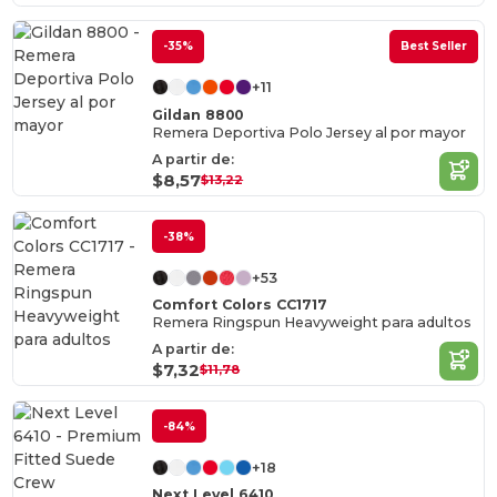
-35%
Best Seller
+11
Gildan 8800
Remera Deportiva Polo Jersey al por mayor
A partir de:
$8,57
$13,22
-38%
+53
Comfort Colors CC1717
Remera Ringspun Heavyweight para adultos
A partir de:
$7,32
$11,78
-84%
+18
Next Level 6410