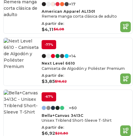
+17
American Apparel AL1301
Remera manga corta clásica de adulto
A partir de:
$4,11
$6,08
-77%
+14
Next Level 6610
Camiseta de Algodón y Poliéster Premium
A partir de:
$3,85
$16,62
-67%
+60
Bella+Canvas 3413C
Unisex Triblend Short-Sleeve T-Shirt
A partir de:
$6,92
$20,80