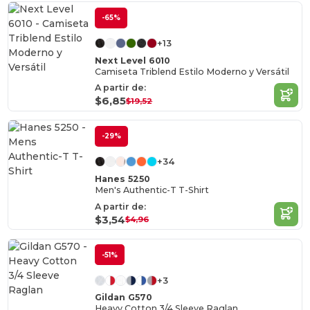
-65%
+13
Next Level 6010
Camiseta Triblend Estilo Moderno y Versátil
A partir de:
$6,85
$19,52
-29%
+34
Hanes 5250
Men's Authentic-T T-Shirt
A partir de:
$3,54
$4,96
-51%
+3
Gildan G570
Heavy Cotton 3/4 Sleeve Raglan