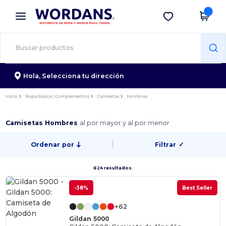
×
App de Wordans
Descargar app
¡Mejores precios en app!
Hola,
Selecciona tu dirección
Inicio
Ropa básica | Complementos
Camisetas
Hombres
Camisetas Hombres
al por mayor y al por menor
Ordenar por
Filtrar
✓
624 resultados.
-38%
Best Seller
+62
Gildan 5000