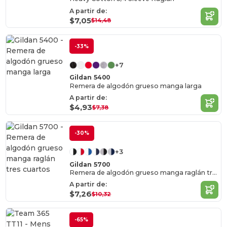
A partir de:
$7,05
$14,48
-33%
+7
Gildan 5400
Remera de algodón grueso manga larga
A partir de:
$4,93
$7,38
-30%
+3
Gildan 5700
Remera de algodón grueso manga raglán tres cuartos
A partir de:
$7,26
$10,32
-65%