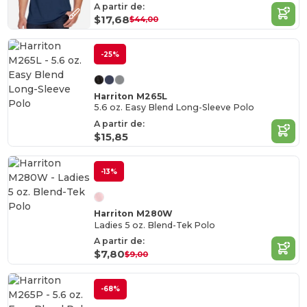
A partir de:
$17,68
$44,00
-25%
Harriton M265L
5.6 oz. Easy Blend Long-Sleeve Polo
A partir de:
$15,85
-13%
Harriton M280W
Ladies 5 oz. Blend-Tek Polo
A partir de:
$7,80
$9,00
-68%