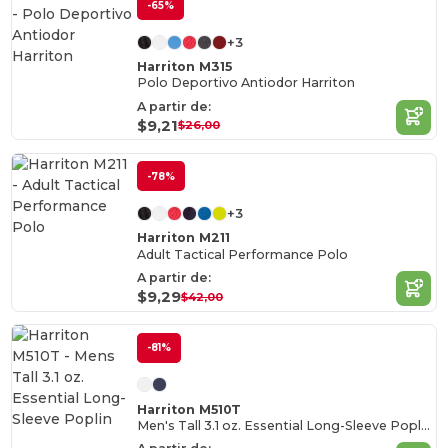
-65%
+3
Harriton M315
Polo Deportivo Antiodor Harriton
A partir de:
$9,21
$26,00
-78%
+3
Harriton M211
Adult Tactical Performance Polo
A partir de:
$9,29
$42,00
-81%
Harriton M510T
Men's Tall 3.1 oz. Essential Long-Sleeve Poplin