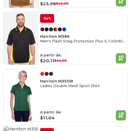
$23,98
$40,00
-54%
Harriton M386
Men's Flash Snag Protection Plus IL Colorblock Polo
A partir de:
$20,11
$44,00
Harriton M353W
Ladies Double Mesh Sport Shirt
A partir de:
$11,04