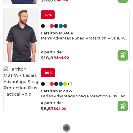
-57%
Harriton M348P
Men's Advantage Snag Protection Plus IL Pocket Polo
A partir de:
$18,89
$44,00
-80%
+3
Harriton M211W
Ladies Advantage Snag Protection Plus Tactical Polo
A partir de:
$8,53
$42,00