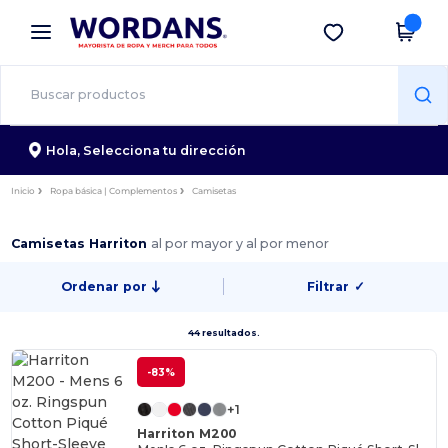
×
App de Wordans
Descargar app
¡Mejores precios en app!
Hola,
Selecciona tu dirección
Inicio
Ropa básica | Complementos
Camisetas
Camisetas Harriton
al por mayor y al por menor
Ordenar por
Filtrar
✓
44 resultados.
-83%
+1
Harriton M200