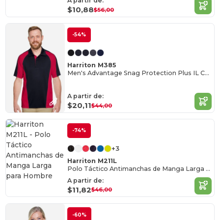
A partir de:
$10,88
$56,00
-54%
Harriton M385
Men's Advantage Snag Protection Plus IL Colorblock Polo
A partir de:
$20,11
$44,00
-74%
+3
Harriton M211L
Polo Táctico Antimanchas de Manga Larga para Hombre
A partir de:
$11,82
$46,00
-60%