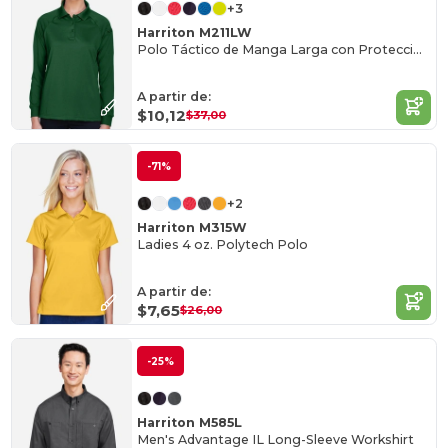
+3
Harriton M211LW
Polo Táctico de Manga Larga con Protección y Estilo
A partir de:
$10,12
$37,00
-71%
+2
Harriton M315W
Ladies 4 oz. Polytech Polo
A partir de:
$7,65
$26,00
-25%
Harriton M585L
Men's Advantage IL Long-Sleeve Workshirt