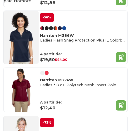
$12,88
-56%
Harriton M386W
Ladies Flash Snag Protection Plus IL Colorblock Polo
A partir de:
$19,50
$44,00
Harriton M374W
Ladies 3.8 oz. Polytech Mesh Insert Polo
A partir de:
$12,40
-73%