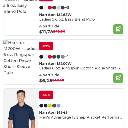
+5
Harriton M265W
Ladies 5.6 oz. Easy Blend Polo
A partir de:
$11,78
$42,00
-87%
+1
Harriton M200W
Ladies 6 oz. Ringspun Cotton Piqué Short-Sleeve Polo
A partir de:
$6,28
$47,00
-60%
Harriton M345
Men's Advantage IL Snap Placket Performance Polo