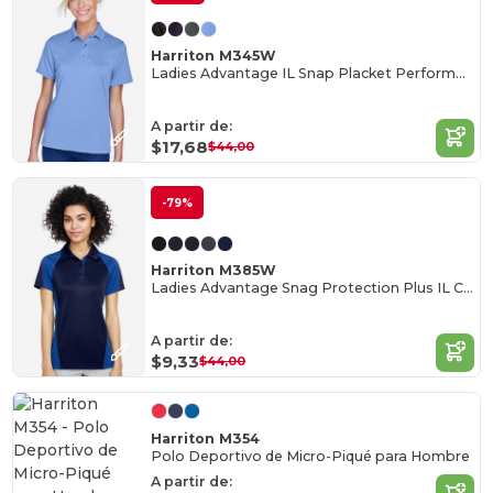
Harriton M345W
Ladies Advantage IL Snap Placket Performance Polo
A partir de:
$17,68
$44,00
-79%
Harriton M385W
Ladies Advantage Snag Protection Plus IL Colorblock Polo
A partir de:
$9,33
$44,00
Harriton M354
Polo Deportivo de Micro-Piqué para Hombre
A partir de: