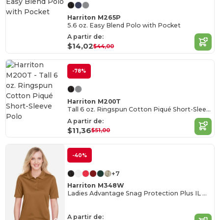
Harriton M265P
5.6 oz. Easy Blend Polo with Pocket
A partir de:
$14,02
$44,00
-78%
Harriton M200T
Tall 6 oz. Ringspun Cotton Piqué Short-Sleeve Polo
A partir de:
$11,36
$51,00
-40%
+7
Harriton M348W
Ladies Advantage Snag Protection Plus IL Polo
A partir de: