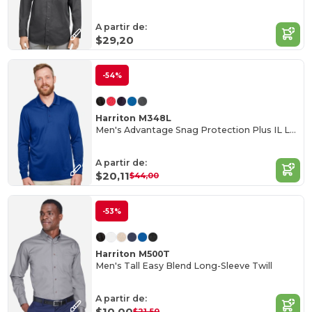
A partir de:
$29,20
-54%
Harriton M348L
Men's Advantage Snag Protection Plus IL Long Sleeve Polo
A partir de:
$20,11
$44,00
-53%
Harriton M500T
Men's Tall Easy Blend Long-Sleeve Twill
A partir de:
$10,00
$21,50