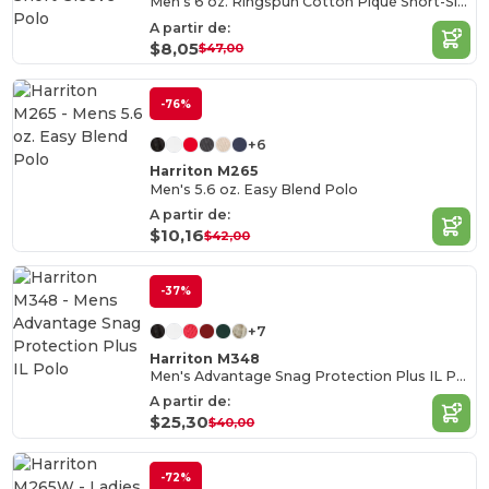
Men's 6 oz. Ringspun Cotton Piqué Short-Sleeve Polo
A partir de:
$8,05
$47,00
-76%
+6
Harriton M265
Men's 5.6 oz. Easy Blend Polo
A partir de:
$10,16
$42,00
-37%
+7
Harriton M348
Men's Advantage Snag Protection Plus IL Polo
A partir de:
$25,30
$40,00
-72%