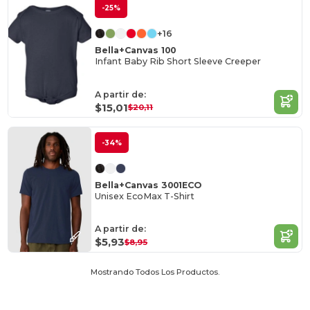
-25%
+16
Bella+Canvas 100
Infant Baby Rib Short Sleeve Creeper
A partir de:
$15,01
$20,11
-34%
Bella+Canvas 3001ECO
Unisex EcoMax T-Shirt
A partir de:
$5,93
$8,95
Mostrando Todos Los Productos.