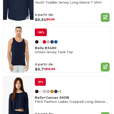
Youth Toddler Jersey Long Sleeve T-Shirt
A partir de:
$6,54
$9,36
-58%
Bella B3480
Unisex Jersey Tank Top
A partir de:
$6,71
$15,96
-51%
+1
Bella+Canvas 6501B
FWD Fashion Ladies Cropped Long-Sleeve T-Shirt
A partir de: