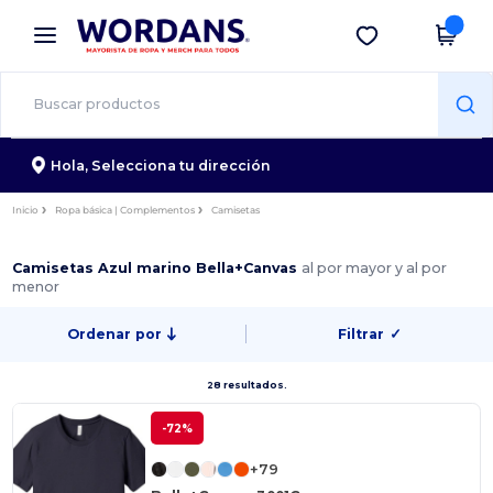
×
App de Wordans
Descargar app
¡Mejores precios en app!
Hola,
Selecciona tu dirección
Inicio
Ropa básica | Complementos
Camisetas
Camisetas Azul marino Bella+Canvas
al por mayor y al por
menor
Ordenar por
Filtrar
✓
28 resultados.
-72%
+79