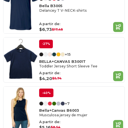
Bella B3005
Delancey T V-NECK-shirts
A partir de:
$6,73
$17,48
-27%
+15
BELLA+CANVAS B3001T
Toddler Jersey Short Sleeve Tee
A partir de:
$4,20
$5,74
-40%
+7
Bella+Canvas B6003
Musculosa jersey de mujer
A partir de:
$5,16
$8,54