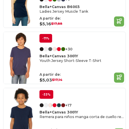
Bella+Canvas B6003
Ladies Jersey Muscle Tank
A partir de:
$5,16
$17,88
-71%
+30
Bella+Canvas 3001Y
Youth Jersey Short-Sleeve T-Shirt
A partir de:
$5,03
$17,14
-33%
+17
Bella+Canvas 3001Y
Remera para niños manga corta de cuello redondo Jersey