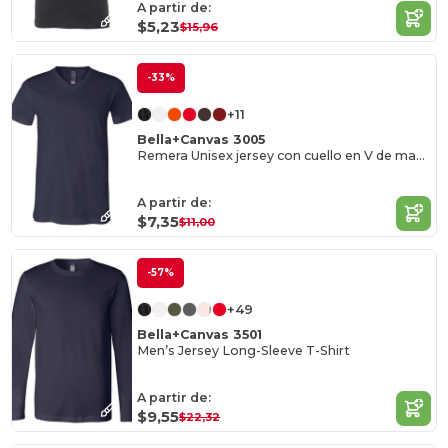
A partir de:
$5,23
$15,96
-33%
+11
Bella+Canvas 3005
Remera Unisex jersey con cuello en V de manga corta
A partir de:
$7,35
$11,00
-57%
+49
Bella+Canvas 3501
Men’s Jersey Long-Sleeve T-Shirt
A partir de:
$9,55
$22,32