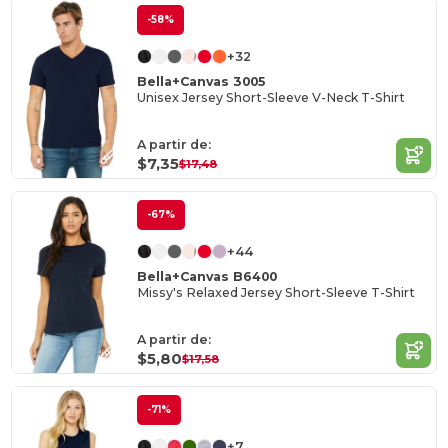
-58%
+32
Bella+Canvas 3005
Unisex Jersey Short-Sleeve V-Neck T-Shirt
A partir de:
$7,35
$17,48
-67%
+44
Bella+Canvas B6400
Missy's Relaxed Jersey Short-Sleeve T-Shirt
A partir de:
$5,80
$17,58
-71%
+7