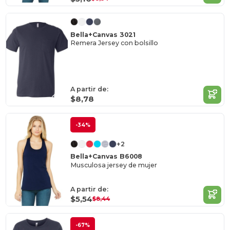
Bella+Canvas 3021
Remera Jersey con bolsillo
A partir de:
$8,78
-34%
+2
Bella+Canvas B6008
Musculosa jersey de mujer
A partir de:
$5,54
$8,44
-67%