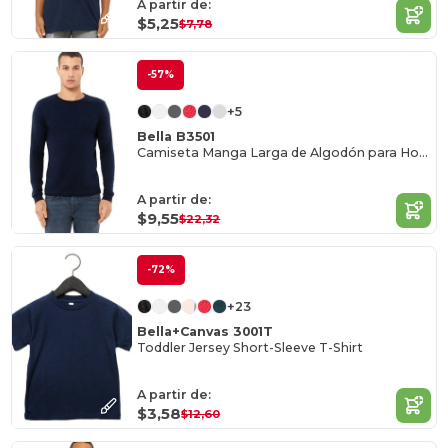
A partir de:
$5,25
$7,78
-57%
+5
Bella B3501
Camiseta Manga Larga de Algodón para Hombre
A partir de:
$9,55
$22,32
-72%
+23
Bella+Canvas 3001T
Toddler Jersey Short-Sleeve T-Shirt
A partir de:
$3,58
$12,60