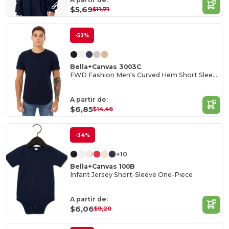
$5,69
$11,71
-53%
Bella+Canvas 3003C
FWD Fashion Men's Curved Hem Short Sleeve T-Shirt
A partir de:
$6,85
$14,46
-34%
+10
Bella+Canvas 100B
Infant Jersey Short-Sleeve One-Piece
A partir de:
$6,06
$9,20