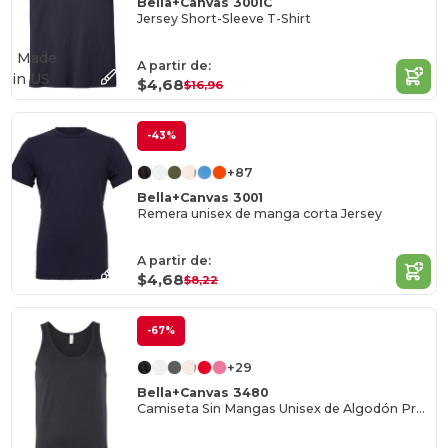
Bella+Canvas 3001C
Jersey Short-Sleeve T-Shirt
Made
A partir de:
in
US
$4,68
$16,96
-43%
+87
Bella+Canvas 3001
Remera unisex de manga corta Jersey
A partir de:
$4,68
$8,22
-67%
+29
Bella+Canvas 3480
Camiseta Sin Mangas Unisex de Algodón Premium