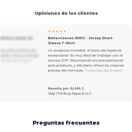
Opiniones de los clientes
★ ★ ★ ★ ★
 Remera unisex de
Bella+Canvas 3001C - Jersey Short-
Sleeve T-Shirt
omo a los hombres les
Un producto increíble, el tacto del tejido es
seta. Incluso es larga
excepcional. Es muy fácil de trabajar con la
aducido del English
técnica DTF. Recomiendo encarecidamente
este producto, y Wordans ofrece los mejores
precios del mercado.
Traducido del English
Reseña por ALMA J.
T.
Slap The Bug Apparel LLC
Preguntas frecuentes