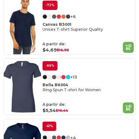
-72%
+6
Canvas B3001
Unisex T-shirt Superior Quality
A partir de:
$4,69
$16,96
-66%
+13
Bella B6004
Ring Spun T-shirt for Women
A partir de:
$5,54
$16,44
-61%
+4