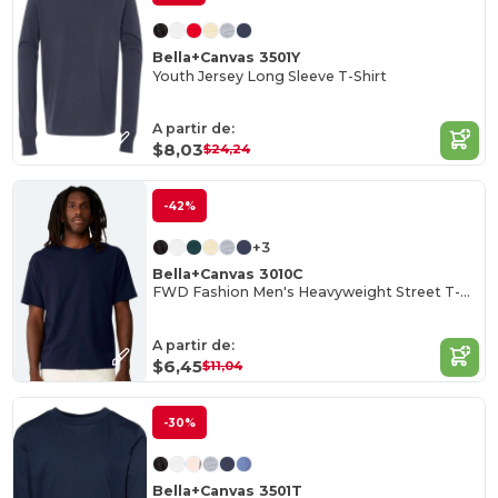
Bella+Canvas 3501Y
Youth Jersey Long Sleeve T-Shirt
A partir de:
$8,03
$24,24
-42%
+3
Bella+Canvas 3010C
FWD Fashion Men's Heavyweight Street T-Shirt
A partir de:
$6,45
$11,04
-30%
Bella+Canvas 3501T