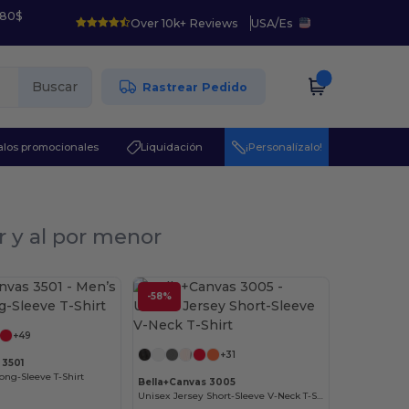
 80$
Over 10k+ Reviews
USA
/
Es
Buscar
Rastrear Pedido
los promocionales
Liquidación
¡Personalízalo!
r y al por menor
¡Personalízalo!
-58%
¡Personalízalo!
+49
+31
 3501
ong-Sleeve T-Shirt
Bella+Canvas 3005
Unisex Jersey Short-Sleeve V-Neck T-Shirt