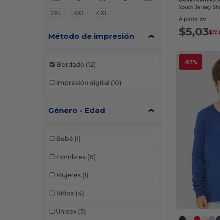
Youth Jersey Sho
2XL
3XL
4XL
A partir de:
$5,03
$17,
Método de impresión
-67%
Bordado
(12)
Impresión digital
(10)
Género - Edad
Bebé
(1)
Hombres
(6)
Mujeres
(1)
Niños
(4)
Unisex
(5)