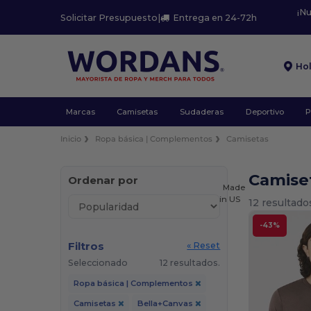
¡N
Solicitar Presupuesto
|
Entrega en 24-72h
Ho
Marcas
Camisetas
Sudaderas
Deportivo
P
Inicio
Ropa básica | Complementos
Camisetas
Camise
Ordenar por
Made
in
US
12 resultado
-43%
Filtros
« Reset
Seleccionado
12 resultados.
Ropa básica | Complementos
Camisetas
Bella+Canvas