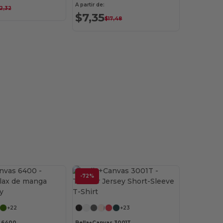
A partir de:
2,32
$7,35
$17,48
-72%
¡Personalízalo!
¡Personalízalo!
+22
+23
s 6400
Bella+Canvas 3001T