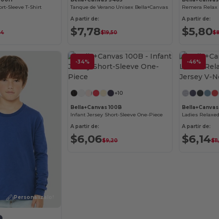
rt-Sleeve T-Shirt
Tanque de Verano Unisex Bella+Canvas
Remera Relax 
A partir de:
A partir de:
$7,78
$5,80
14
$19,50
$8
-34%
-46%
¡Personalízalo!
+10
Bella+Canvas 100B
Bella+Canva
Infant Jersey Short-Sleeve One-Piece
A partir de:
A partir de:
$6,06
$6,14
$9,20
$11
¡Personalízalo!