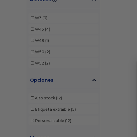
Next Level
(3)
Rabbit Skins
(2)
W3
(3)
Tultex
(1)
W45
(4)
W49
(1)
W50
(2)
W52
(2)
Opciones
Alto stock
(12)
Etiqueta extraíble
(5)
Personalizable
(12)