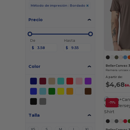
Método de impresión : Bordado
Precio
De
Hasta
$
$
Color
Bella+Canvas 
Remera unisex 
A partir de:
$4,68
$8
-71%
Talla
XS
S
M
L
XL
Bella+Canvas 