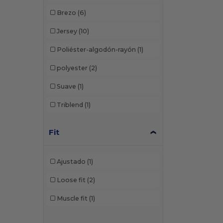
Brezo
(6)
Jersey
(10)
Poliéster-algodón-rayón
(1)
polyester
(2)
Suave
(1)
Triblend
(1)
Fit
Ajustado
(1)
Loose fit
(2)
Muscle fit
(1)