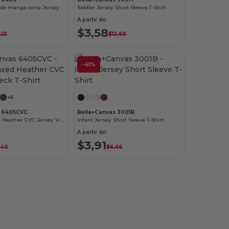
de manga corta Jersey
Toddler Jersey Short-Sleeve T-Shirt
A partir de:
$3,58
,12
$12,60
-41%
¡Personalízalo!
¡Personalízalo!
+6
s 6405CVC
Bella+Canvas 3001B
Ladies Relaxed Heather CVC Jersey V-Neck T-Shirt
Infant Jersey Short Sleeve T-Shirt
A partir de:
$3,91
,40
$6,66