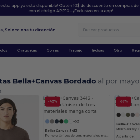
uestra app ya está disponible! Obtén 10$ de descuento en compras de
con el código APP10 – ¡Exclusivo en la app!
la,
Selecciona tu dirección
olos
Chaquetas
Gorras
Trabajo
Bolsas
Otro
Rega
tas Bella+Canvas Bordado
al por mayo
s.
-42%
-57%
¡Personalízalo!
+52
Bella+Canvas
Men’s Jersey L
Bella+Canvas 3413
Remera Unisex de tres materiales manga corta
A partir de: