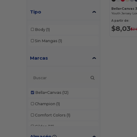
Bella+Canvas 
Tipo
Youth Jersey Lon
A partir de:
$8,03
$24
Body
(1)
Sin Mangas
(1)
Marcas
Bella+Canvas
(12)
Champion
(1)
Comfort Colors
(1)
Gildan
(13)
Almacén