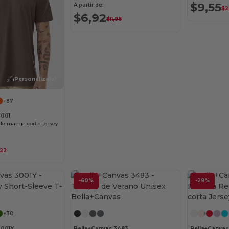
$9,55
A partir de:
$2
$6,92
$11,98
¡Personalízalo!
+87
3001
de manga corta Jersey
,22
-60%
-29%
¡Personalízalo!
¡Personalízalo!
+30
3001Y
Bella+Canvas 3483
Bella+Canva