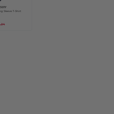
3501Y
g Sleeve T-Shirt
,24