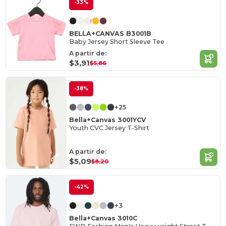
-33%
BELLA+CANVAS B3001B
Baby Jersey Short Sleeve Tee
A partir de:
$3,91
$5,86
-38%
+25
Bella+Canvas 3001YCV
Youth CVC Jersey T-Shirt
A partir de:
$5,09
$8,20
-42%
+3
Bella+Canvas 3010C