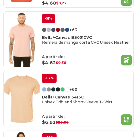
$4,68
$8,22
-51%
+63
Bella+Canvas B3001CVC
Remera de manga corta CVC Unisex Heather
A partir de:
$4,62
$9,36
-67%
+60
Bella+Canvas 3413C
Unisex Triblend Short-Sleeve T-Shirt
A partir de:
$6,92
$20,80