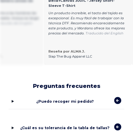
 Remera unisex de
Bella+Canvas 3001C - Jersey Short-
Sleeve T-Shirt
omo a los hombres les
Un producto increíble, el tacto del tejido es
seta. Incluso es larga
excepcional. Es muy fácil de trabajar con la
aducido del English
técnica DTF. Recomiendo encarecidamente
este producto, y Wordans ofrece los mejores
precios del mercado.
Traducido del English
Reseña por ALMA J.
T.
Slap The Bug Apparel LLC
Preguntas frecuentes
¿Puedo recoger mi pedido?
¿Cuál es su tolerancia de la tabla de tallas?