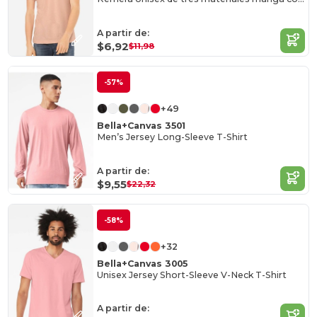
A partir de:
$6,92
$11,98
-57%
+49
Bella+Canvas 3501
Men’s Jersey Long-Sleeve T-Shirt
A partir de:
$9,55
$22,32
-58%
+32
Bella+Canvas 3005
Unisex Jersey Short-Sleeve V-Neck T-Shirt
A partir de: