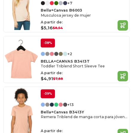
+7
Bella+Canvas B6003
Musculosa jersey de mujer
A partir de:
$5,16
$8,54
-38%
+2
BELLA+CANVAS B3413T
Toddler Triblend Short Sleeve Tee
A partir de:
$4,91
$7,88
-39%
+13
Bella+Canvas B3413Y
Remera Triblend de manga corta para jóvenes
A partir de: