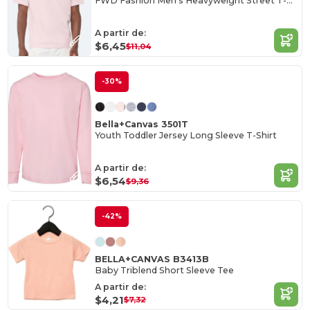
FWD Fashion Men's Heavyweight Street T-Shirt
A partir de:
$6,45
$11,04
-30%
Bella+Canvas 3501T
Youth Toddler Jersey Long Sleeve T-Shirt
A partir de:
$6,54
$9,36
-42%
BELLA+CANVAS B3413B
Baby Triblend Short Sleeve Tee
A partir de:
$4,21
$7,32