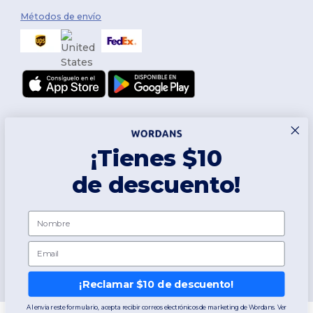
Métodos de envío
¡Tienes $10
de descuento!
Síguenos
Nombre
Email
2026. Todos los derechos reservados
👋
Hola
Términos y Condiciones
|
Política de personalización
|
Política de
Si tienes dudas o preguntas,
Privacidad
|
Política de Cookies
|
Mapa del sitio
¡Reclamar $10 de descuento!
puedes escribirnos en
cualquier momento. Nuestro
chatbot está aquí para
Al enviar este formulario, acepta recibir correos electrónicos de marketing de Wordans. Ver