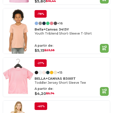
$5,80
$16,44
-78%
+16
Bella+Canvas 3413Y
Youth Triblend Short-Sleeve T-Shirt
A partir de:
$5,15
$23,58
-27%
+15
BELLA+CANVAS B3001T
Toddler Jersey Short Sleeve Tee
A partir de:
$4,20
$5,74
-40%