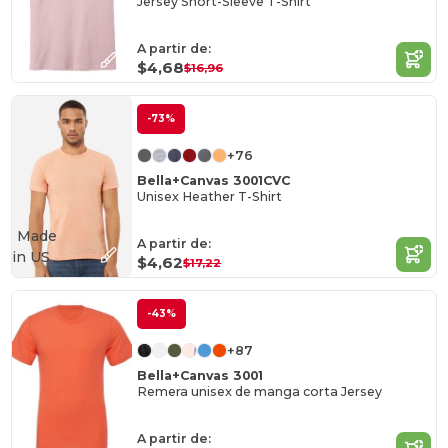
Jersey Short-Sleeve T-Shirt
A partir de:
$4,68
$16,96
-73%
+76
Bella+Canvas 3001CVC
Unisex Heather T-Shirt
Made
A partir de:
in
US
$4,62
$17,22
-43%
+87
Bella+Canvas 3001
Remera unisex de manga corta Jersey
A partir de: