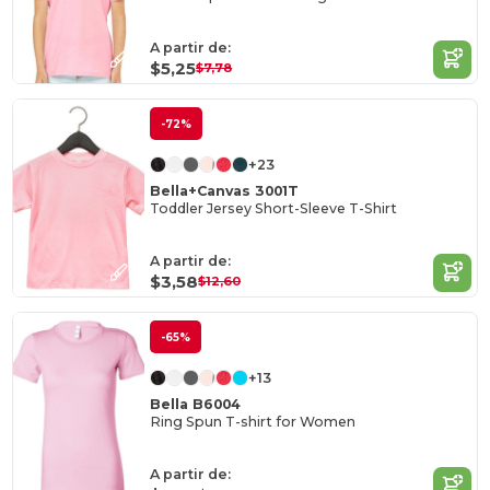
A partir de:
$5,25
$7,78
-72%
+23
Bella+Canvas 3001T
Toddler Jersey Short-Sleeve T-Shirt
A partir de:
$3,58
$12,60
-65%
+13
Bella B6004
Ring Spun T-shirt for Women
A partir de: