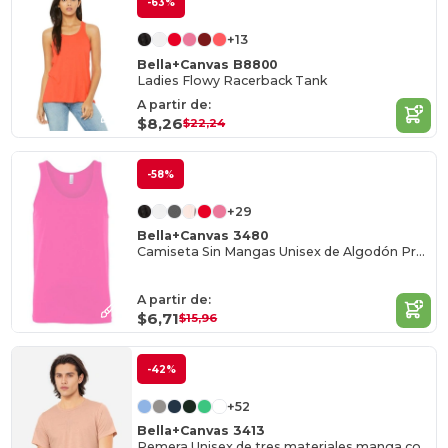
-63%
+13
Bella+Canvas B8800
Ladies Flowy Racerback Tank
A partir de:
$8,26
$22,24
-58%
+29
Bella+Canvas 3480
Camiseta Sin Mangas Unisex de Algodón Premium
A partir de:
$6,71
$15,96
-42%
+52
Bella+Canvas 3413
Remera Unisex de tres materiales manga corta