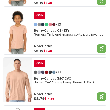
$5,15
$8,38
-39%
+13
Bella+Canvas C3413Y
Remera Tri-blend manga corta para jóvenes
A partir de:
$5,15
$8,38
-39%
+21
Bella+Canvas 3501CVC
Unisex CVC Jersey Long-Sleeve T-Shirt
A partir de:
$8,79
$14,38