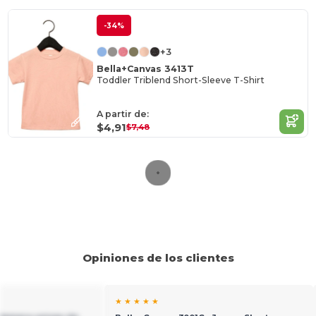
-34%
+3
Bella+Canvas 3413T
Toddler Triblend Short-Sleeve T-Shirt
A partir de:
$4,91
$7,48
Opiniones de los clientes
★ ★ ★ ★ ★