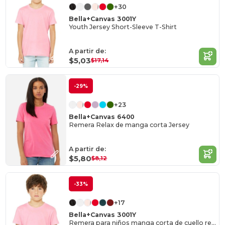
+30
Bella+Canvas 3001Y
Youth Jersey Short-Sleeve T-Shirt
A partir de:
$5,03
$17,14
-29%
+23
Bella+Canvas 6400
Remera Relax de manga corta Jersey
A partir de:
$5,80
$8,12
-33%
+17
Bella+Canvas 3001Y
Remera para niños manga corta de cuello redondo Jersey