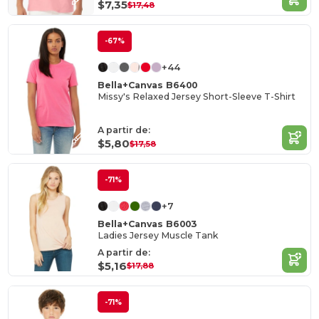
$7,35
$17,48
-67%
+44
Bella+Canvas B6400
Missy's Relaxed Jersey Short-Sleeve T-Shirt
A partir de:
$5,80
$17,58
-71%
+7
Bella+Canvas B6003
Ladies Jersey Muscle Tank
A partir de:
$5,16
$17,88
-71%