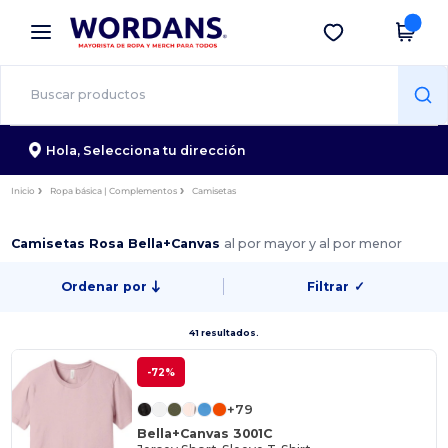
×
App de Wordans
Descargar app
¡Mejores precios en app!
Hola,
Selecciona tu dirección
Inicio
Ropa básica | Complementos
Camisetas
Camisetas Rosa Bella+Canvas
al por mayor y al por menor
Ordenar por
Filtrar
✓
41 resultados.
-72%
+79
Bella+Canvas 3001C