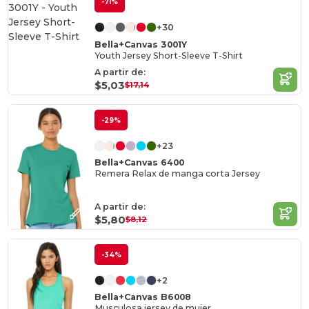
-71%
+30
Bella+Canvas 3001Y
Youth Jersey Short-Sleeve T-Shirt
A partir de:
$5,03
$17,14
-29%
+23
Bella+Canvas 6400
Remera Relax de manga corta Jersey
A partir de:
$5,80
$8,12
-34%
+2
Bella+Canvas B6008
Musculosa jersey de mujer