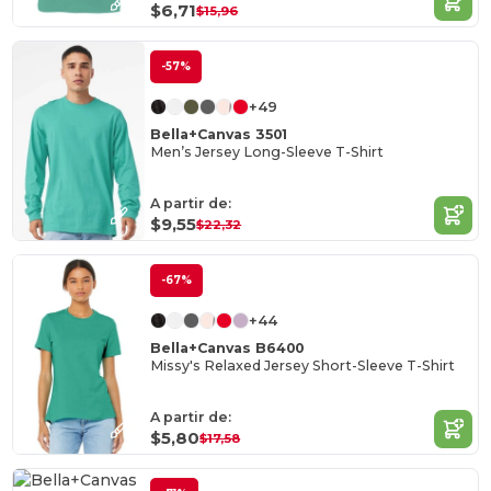
$6,71
$15,96
-57%
+49
Bella+Canvas 3501
Men’s Jersey Long-Sleeve T-Shirt
A partir de:
$9,55
$22,32
-67%
+44
Bella+Canvas B6400
Missy's Relaxed Jersey Short-Sleeve T-Shirt
A partir de:
$5,80
$17,58