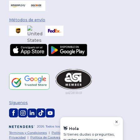
Métodos de envío
Síguenos
2026. Todos los derechos reservados
👋
Hola
Términos y Condiciones
|
Política de personalización
|
Política de
Si tienes dudas o preguntas,
Privacidad
|
Política de Cookies
|
Mapa del sitio
puedes escribirnos en