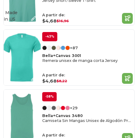
Jersey Short-Sleeve T-Shirt
Made
A partir de:
in
US
$4,68
$16,96
-43%
+87
Bella+Canvas 3001
Remera unisex de manga corta Jersey
A partir de:
$4,68
$8,22
-58%
+29
Bella+Canvas 3480
Camiseta Sin Mangas Unisex de Algodón Premium
A partir de: