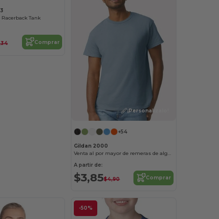
33
 Racerback Tank
Comprar
1,34
¡Personalízalo!
+54
Gildan 2000
Venta al por mayor de remeras de algodón
A partir de:
$3,85
Comprar
$4,90
-50%