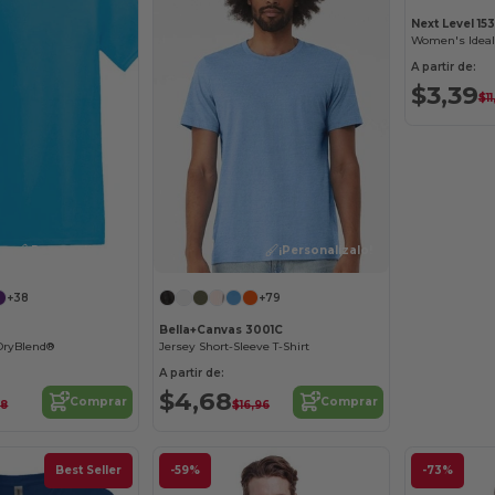
Next Level 15
Women's Ideal
A partir de:
$3,39
$1
¡Personalízalo!
¡Personalízalo!
+38
+79
Bella+Canvas 3001C
DryBlend®
Jersey Short-Sleeve T-Shirt
A partir de:
$4,68
Comprar
Comprar
18
$16,96
Best Seller
-59%
-73%