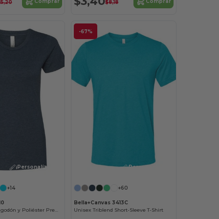
$3,40
Comprar
Comprar
15,20
$8,18
-67%
¡Personalízalo!
¡Personalízalo!
+14
+60
10
Bella+Canvas 3413C
Camiseta de Algodón y Poliéster Premium
Unisex Triblend Short-Sleeve T-Shirt