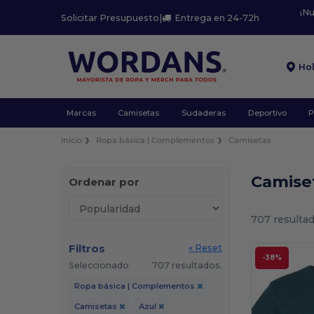
¡N
Solicitar Presupuesto
|
Entrega en 24-72h
Ho
Marcas
Camisetas
Sudaderas
Deportivo
P
Inicio
Ropa básica | Complementos
Camisetas
Camise
Ordenar por
707 resultad
Filtros
« Reset
-38%
Seleccionado
707 resultados.
Ropa básica | Complementos
Camisetas
Azul