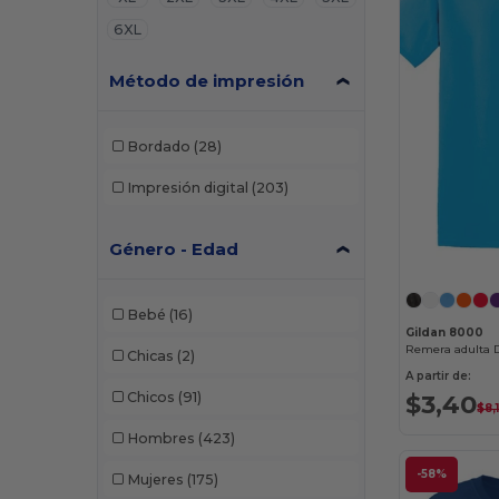
6XL
Método de impresión
Bordado
(28)
Impresión digital
(203)
Género - Edad
Bebé
(16)
Gildan 8000
Remera adulta 
Chicas
(2)
A partir de:
Chicos
(91)
$3,40
$8,
Hombres
(423)
-58%
Mujeres
(175)