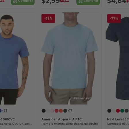
$2,99
$4,84
Comprar
Comprar
,48
$11,44
$
-32%
-77%
¡Personalízalo!
+63
+17
B3001CVC
American Apparel AL1301
Next Level 66
Remera de manga corta CVC Unisex Heather
Remera manga corta clásica de adulto