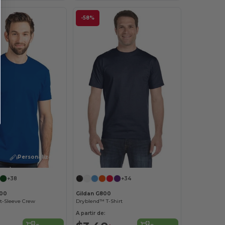
-58%
¡Personalízalo!
+38
+34
600
Gildan G800
-Sleeve Crew
Dryblend™ T-Shirt
A partir de: