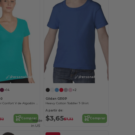
¡Personalízalo!
¡Personalízalo!
+14
+2
40
Gildan G510P
Camiseta Mujer Confort V de Algodón y Poliéster
Heavy Cotton Toddler T-Shirt
A partir de:
$3,65
Comprar
Comprar
,32
$7,32
Made
in
US