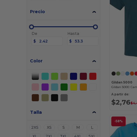
Precio
De
Hasta
$
$
Color
Gildan 5000
Gildan 5000: Ca
A partir de:
$2,76
$4,
Talla
-58%
2XS
XS
S
M
L
XL
2XL
3XL
4XL
5XL