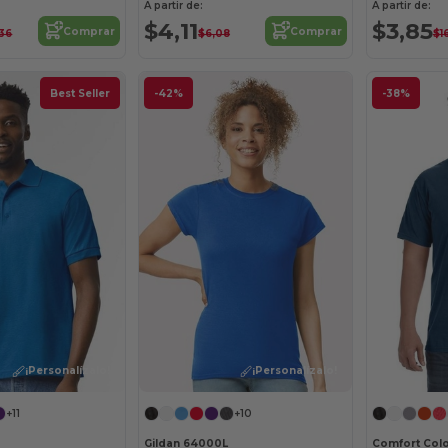
A partir de:
A partir de:
$4,11
$3,85
Comprar
Comprar
36
$6,08
$1
Best Seller
-42%
-38%
¡Personalízalo!
¡Personalízalo!
+11
+10
Gildan 64000L
Comfort Colo