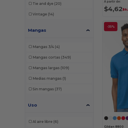
A partir de:
Tie and dye
(20)
$4,62
Next Level Apparel
(41)
$9,
Vintage
(14)
North End
(11)
-35%
North End Sport Red
(2)
Mangas
Onna By Premier
(2)
Mangas 3/4
(4)
Original Favorites
(1)
Mangas cortas
(349)
Paragon
(2)
Mangas largas
(109)
Port & Co
(2)
Medias mangas
(1)
Puma Golf
(3)
Sin mangas
(37)
Rabbit Skins
(10)
Russell
(11)
Uso
Russell Athletic
(2)
Al aire libre
(6)
Shaka Wear
(1)
Gildan 8800