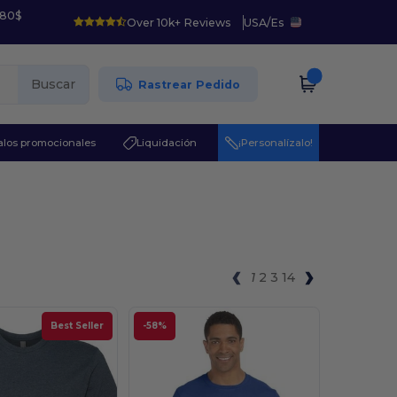
 80$
Over 10k+ Reviews
USA
/
Es
Buscar
Rastrear Pedido
los promocionales
Liquidación
¡Personalízalo!
1
2
3
14
Best Seller
-58%