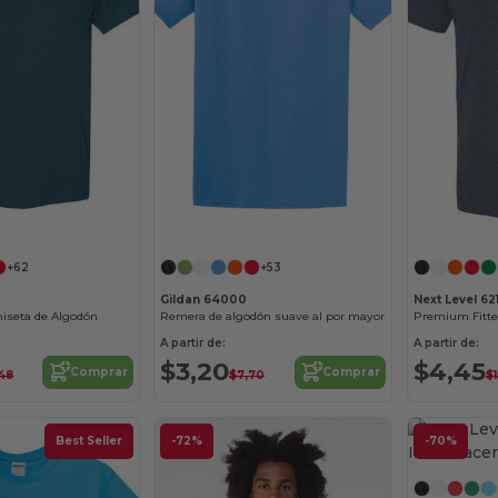
¡Personalízalo!
¡Personalízalo!
+62
+53
Gildan 64000
Next Level 62
miseta de Algodón
Remera de algodón suave al por mayor
Premium Fitt
A partir de:
A partir de:
$3,20
$4,45
Comprar
Comprar
48
$7,70
$
Best Seller
-72%
-70%