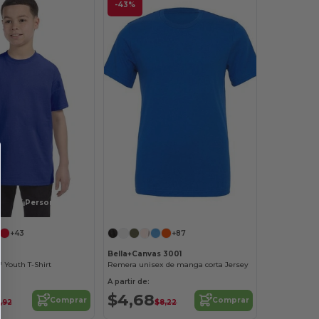
-43%
¡Personalízalo!
¡Personalízalo!
+43
+87
B
Bella+Canvas 3001
 Youth T-Shirt
Remera unisex de manga corta Jersey
A partir de:
$4,68
Comprar
Comprar
,92
$8,22