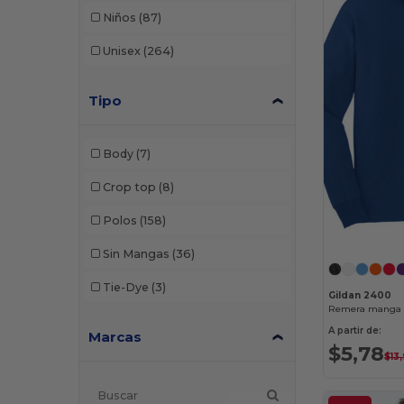
Niños
(87)
Unisex
(264)
Tipo
Body
(7)
Crop top
(8)
Polos
(158)
Sin Mangas
(36)
Tie-Dye
(3)
Gildan 2400
Remera manga l
A partir de:
Marcas
$5,78
$13