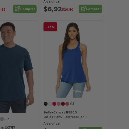
A partir de:
$6,92
Comprar
Comprar
6,62
$20,80
-63%
¡Personalízalo!
+13
Bella+Canvas B8800
Ladies Flowy Racerback Tank
+53
A partir de:
rs CC1717