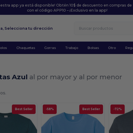
uestra app ya está disponible! Obtén 10$ de descuento en compras de
con el código APP10 – ¡Exclusivo en la app!
la,
Selecciona tu dirección
olos
Chaquetas
Gorras
Trabajo
Bolsas
Otro
Rega
tas Azul
al por mayor y al por menor
os.
Best Seller
-58%
Best Seller
-72%