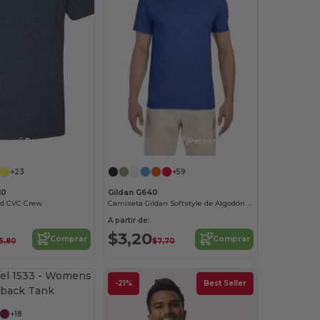
¡Personalízalo!
¡Personalízalo!
+23
+59
10
Gildan G640
ed CVC Crew
Camiseta Gildan Softstyle de Algodón Suave
A partir de:
$3,20
Comprar
Comprar
15,80
$7,70
¡Personalízalo!
-21%
Best Seller
+18