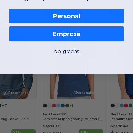
-74%
-68%
Personal
Empresa
No, gracias
¡Personalízalo!
¡Personalízalo!
+17
+8
Next Level 1510
Next Level 3
ong-Sleeve T-Shirt
Camiseta Mujer Algodón y Poliéster Confort
Premium Short
A partir de:
A partir de: