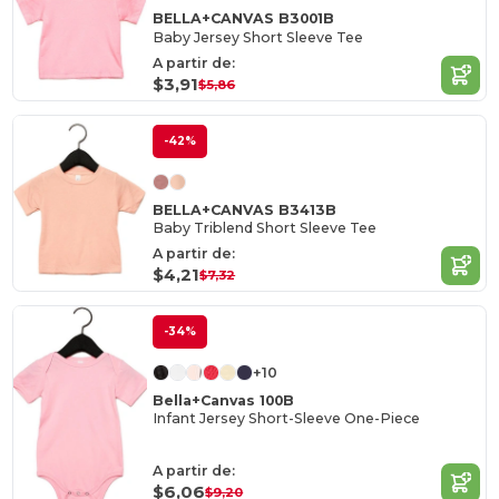
BELLA+CANVAS B3001B
Baby Jersey Short Sleeve Tee
A partir de:
$3,91
$5,86
-42%
BELLA+CANVAS B3413B
Baby Triblend Short Sleeve Tee
A partir de:
$4,21
$7,32
-34%
+10
Bella+Canvas 100B
Infant Jersey Short-Sleeve One-Piece
A partir de:
$6,06
$9,20