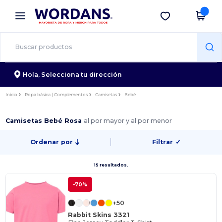
×
App de Wordans
Descargar app
¡Mejores precios en app!
Hola,
Selecciona tu dirección
Inicio
Ropa básica | Complementos
Camisetas
Bebé
Camisetas Bebé Rosa
al por mayor y al por menor
Ordenar por
Filtrar
✓
15 resultados.
-70%
+50
Rabbit Skins 3321