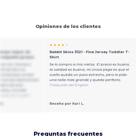
Opiniones de los clientes
★ ★ ★ ★ ☆
 al por mayor de
Rabbit Skins 3321 - Fine Jersey Toddler T-
de algodón grueso
Shirt
aron con marcas e
Se lo compro a mis nietos. El precio es bueno,
é de ello a la
la calidad es buena; mi única pega es que el
 numerosos correos
cuello queda un poco estrecho, pero lo pido
0 correos electrónicos)
una talla más grande y queda perfecto.
labra de esta
Traducido del English
resa y horrible
ucido del English
b.
Reseña por Kari L.
Preguntas frecuentes