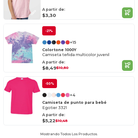
A partir de:
$3,30
-21%
+15
Colortone 1000Y
Camiseta teñida multicolor juvenil
A partir de:
$8,49
$10,80
-50%
+4
Camiseta de punto para bebé
Egotier 3321
A partir de:
$5,22
$10,48
Mostrando Todos Los Productos.