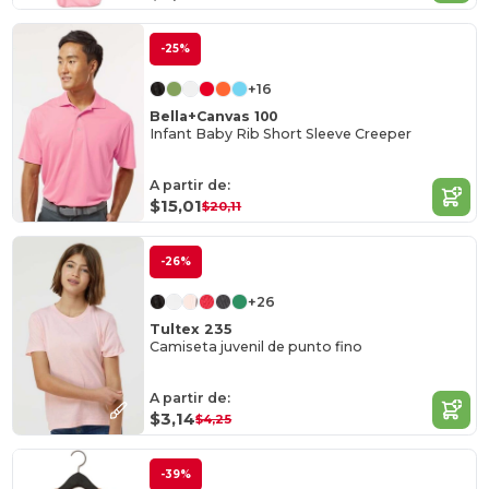
-25%
+16
Bella+Canvas 100
Infant Baby Rib Short Sleeve Creeper
A partir de:
$15,01
$20,11
-26%
+26
Tultex 235
Camiseta juvenil de punto fino
A partir de:
$3,14
$4,25
-39%