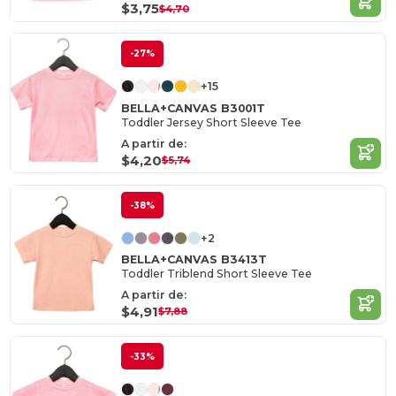
$3,75
$4,70
-27%
+15
BELLA+CANVAS B3001T
Toddler Jersey Short Sleeve Tee
A partir de:
$4,20
$5,74
-38%
+2
BELLA+CANVAS B3413T
Toddler Triblend Short Sleeve Tee
A partir de:
$4,91
$7,88
-33%