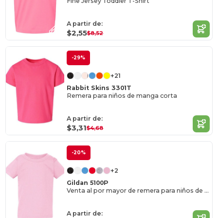
Fine Jersey Toddler T-Shirt
A partir de:
$2,55
$8,52
-29%
+21
Rabbit Skins 3301T
Remera para niños de manga corta
A partir de:
$3,31
$4,68
-20%
+2
Gildan 5100P
Venta al por mayor de remera para niños de algodón grueso
A partir de: