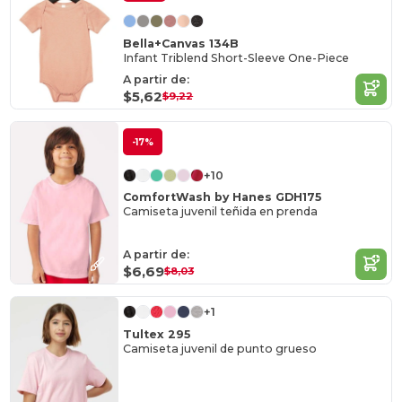
Bella+Canvas 134B
Infant Triblend Short-Sleeve One-Piece
A partir de:
$5,62
$9,22
-17%
+10
ComfortWash by Hanes GDH175
Camiseta juvenil teñida en prenda
A partir de:
$6,69
$8,03
+1
Tultex 295
Camiseta juvenil de punto grueso