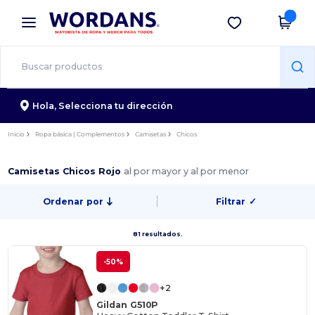
×
App de Wordans
Descargar app
¡Mejores precios en app!
Hola,
Selecciona tu dirección
Inicio
Ropa básica | Complementos
Camisetas
Chicos
Camisetas Chicos Rojo
al por mayor y al por menor
Ordenar por
Filtrar
✓
81 resultados.
-50%
+2
Gildan G510P