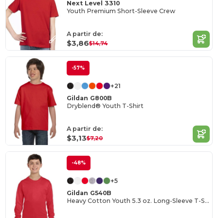
Next Level 3310
Youth Premium Short-Sleeve Crew
A partir de:
$3,86
$14,74
-57%
+21
Gildan G800B
Dryblend® Youth T-Shirt
A partir de:
$3,13
$7,20
-48%
+5
Gildan G540B
Heavy Cotton Youth 5.3 oz. Long-Sleeve T-Shirt