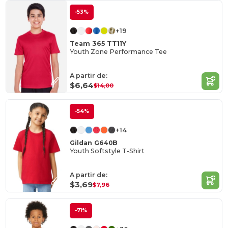
-53%
+19
Team 365 TT11Y
Youth Zone Performance Tee
A partir de:
$6,64
$14,00
-54%
+14
Gildan G640B
Youth Softstyle T-Shirt
A partir de:
$3,69
$7,96
-71%