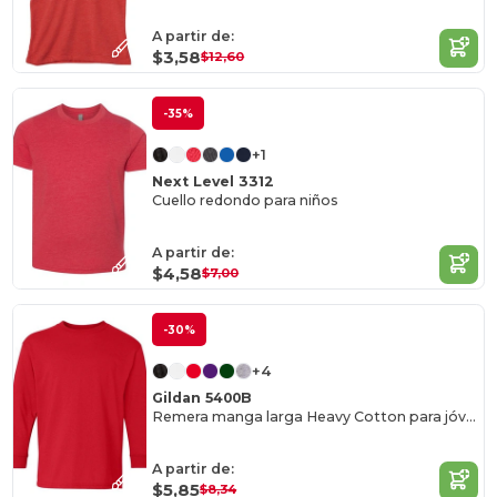
A partir de:
$3,58
$12,60
-35%
+1
Next Level 3312
Cuello redondo para niños
A partir de:
$4,58
$7,00
-30%
+4
Gildan 5400B
Remera manga larga Heavy Cotton para jóvenes
A partir de:
$5,85
$8,34