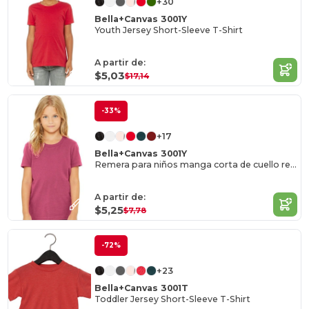
+30
Bella+Canvas 3001Y
Youth Jersey Short-Sleeve T-Shirt
A partir de:
$5,03
$17,14
-33%
+17
Bella+Canvas 3001Y
Remera para niños manga corta de cuello redondo Jersey
A partir de:
$5,25
$7,78
-72%
+23
Bella+Canvas 3001T
Toddler Jersey Short-Sleeve T-Shirt