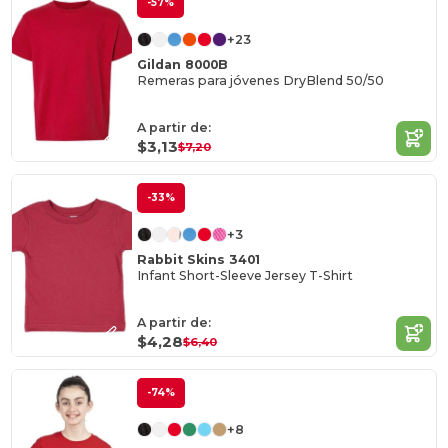
-57%
+23
Gildan 8000B
Remeras para jóvenes DryBlend 50/50
A partir de:
$3,13
$7,20
-33%
+3
Rabbit Skins 3401
Infant Short-Sleeve Jersey T-Shirt
A partir de:
$4,28
$6,40
-74%
+8