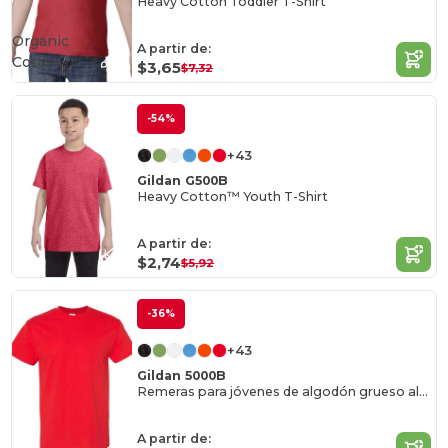
Heavy Cotton Toddler T-Shirt
Organic
A partir de:
Cotton
$3,65
$7,32
-54%
+43
Gildan G500B
Heavy Cotton™ Youth T-Shirt
A partir de:
$2,74
$5,92
-36%
+43
Gildan 5000B
Remeras para jóvenes de algodón grueso al por mayor
A partir de: