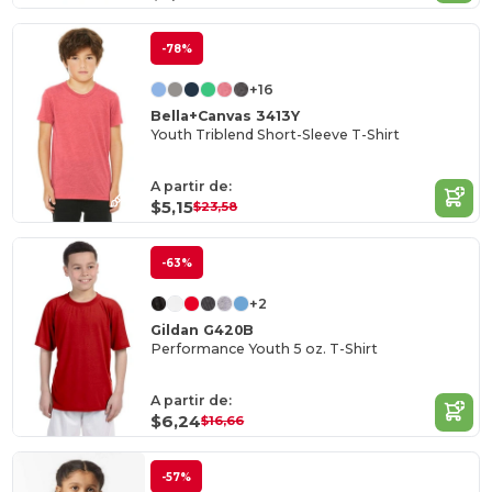
-78%
+16
Bella+Canvas 3413Y
Youth Triblend Short-Sleeve T-Shirt
A partir de:
$5,15
$23,58
-63%
+2
Gildan G420B
Performance Youth 5 oz. T-Shirt
A partir de:
$6,24
$16,66
-57%