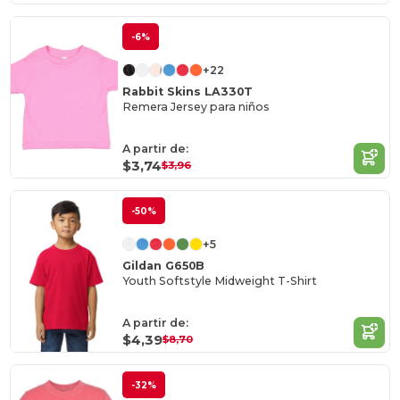
-6%
+22
Rabbit Skins LA330T
Remera Jersey para niños
A partir de:
$3,74
$3,96
-50%
+5
Gildan G650B
Youth Softstyle Midweight T-Shirt
A partir de:
$4,39
$8,70
-32%