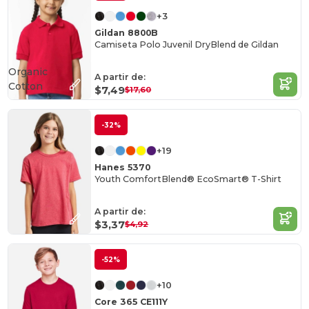
+3
Gildan 8800B
Camiseta Polo Juvenil DryBlend de Gildan
Organic
A partir de:
Cotton
$7,49
$17,60
-32%
+19
Hanes 5370
Youth ComfortBlend® EcoSmart® T-Shirt
A partir de:
$3,37
$4,92
-52%
+10
Core 365 CE111Y