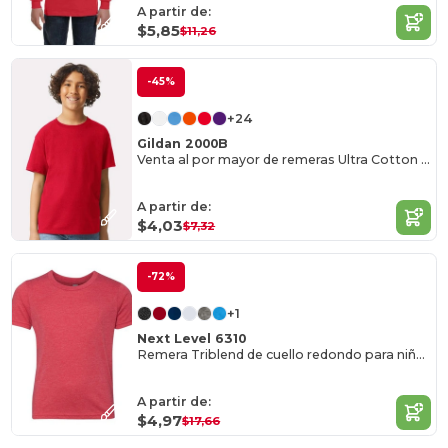
A partir de:
$5,85
$11,26
-45%
+24
Gildan 2000B
Venta al por mayor de remeras Ultra Cotton para niños
A partir de:
$4,03
$7,32
-72%
+1
Next Level 6310
Remera Triblend de cuello redondo para niños
A partir de:
$4,97
$17,66