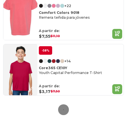
+22
Comfort Colors 9018
Remera teñida para jóvenes
A partir de:
$7,55
$11,10
-58%
+14
Core365 CE10Y
Youth Capital Performance T-Shirt
A partir de:
$3,17
$7,50