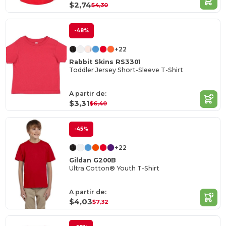
$2,74
$4,30
-48%
+22
Rabbit Skins RS3301
Toddler Jersey Short-Sleeve T-Shirt
A partir de:
$3,31
$6,40
-45%
+22
Gildan G200B
Ultra Cotton® Youth T-Shirt
A partir de:
$4,03
$7,32