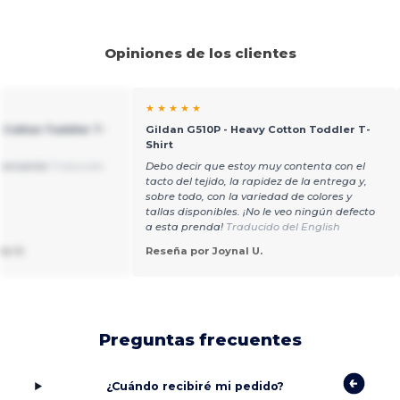
Opiniones de los clientes
★ ★ ★ ★ ★
 Cotton Toddler T-
Gildan G510P - Heavy Cotton Toddler T-
Shirt
e encanta
Traducido
Debo decir que estoy muy contenta con el
tacto del tejido, la rapidez de la entrega y,
sobre todo, con la variedad de colores y
tallas disponibles. ¡No le veo ningún defecto
a esta prenda!
Traducido del English
nn V.
Reseña por Joynal U.
Preguntas frecuentes
¿Cuándo recibiré mi pedido?