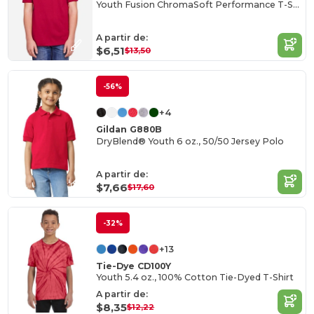
Youth Fusion ChromaSoft Performance T-Shirt
A partir de:
$6,51
$13,50
-56%
+4
Gildan G880B
DryBlend® Youth 6 oz., 50/50 Jersey Polo
A partir de:
$7,66
$17,60
-32%
+13
Tie-Dye CD100Y
Youth 5.4 oz., 100% Cotton Tie-Dyed T-Shirt
A partir de:
$8,35
$12,22