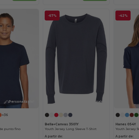
-67%
-42%
¡Personalízalo!
¡Personalízalo!
+36
Bella+Canvas 3501Y
Hanes 054Y
de punto fino
Youth Jersey Long Sleeve T-Shirt
Youth Jersey 50
A partir de:
A partir de: