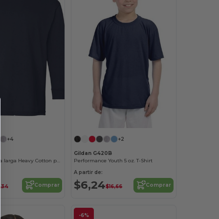
¡Personalízalo!
+4
+2
B
Gildan G420B
Remera manga larga Heavy Cotton para jóvenes
Performance Youth 5 oz. T-Shirt
A partir de:
$6,24
Comprar
Comprar
,34
$16,66
-6%