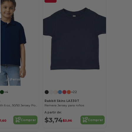
¡Personalízalo!
+4
+22
B
Rabbit Skins LA330T
DryBlend® Youth 6 oz., 50/50 Jersey Polo
Remera Jersey para niños
A partir de:
$3,74
Comprar
Comprar
7,60
$3,96