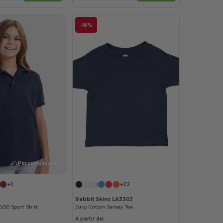
-16%
¡Personalízalo!
+2
+22
Rabbit Skins LA330J
/50 Sport Shirt
Juvy Cotton Jersey Tee
A partir de: