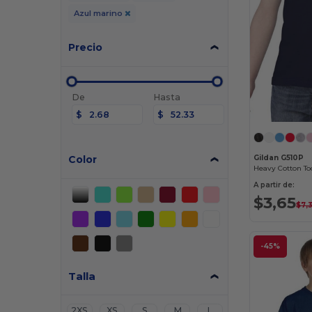
Azul marino
Precio
De
Hasta
$
$
Color
Gildan G510P
Heavy Cotton Tod
A partir de:
$3,65
$7,
-45%
Talla
2XS
XS
S
M
L