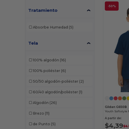
-50%
Tratamiento
Absorbe Humedad
(5)
Tela
100% algodón
(16)
100% poliéster
(6)
50/50 algodón-poliéster
(2)
60/40 algodón/poliéster
(1)
Algodón
(26)
Gildan G650B
Youth Softstyle 
Brezo
(11)
A partir de:
$4,39
de Punto
(5)
$8,