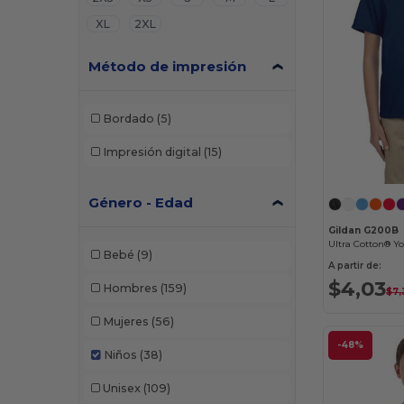
XL
2XL
Método de impresión
Bordado
(5)
Impresión digital
(15)
Género - Edad
Gildan G200B
Ultra Cotton® Yo
Bebé
(9)
A partir de:
$4,03
Hombres
(159)
$7,
Mujeres
(56)
-48%
Niños
(38)
Unisex
(109)