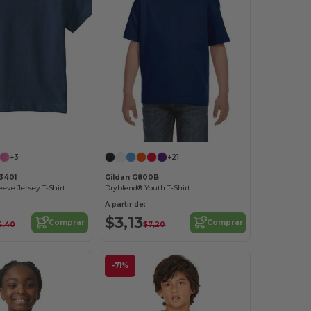
¡Personalízalo!
+3
+21
 3401
Gildan G800B
eeve Jersey T-Shirt
Dryblend® Youth T-Shirt
A partir de:
$3,13
Comprar
Comprar
6,40
$7,20
-71%