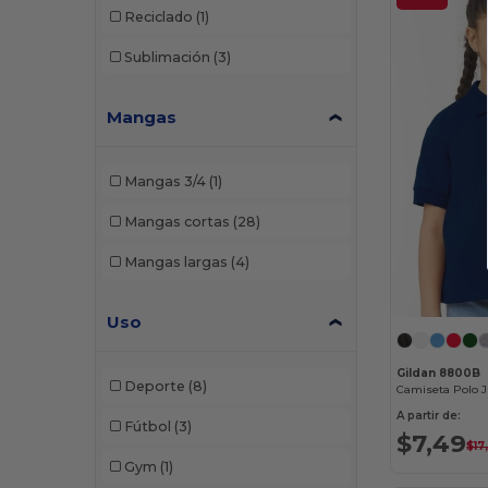
Reciclado
(1)
W51
(1)
Sublimación
(3)
W52
(11)
Mangas
Mangas 3/4
(1)
Mangas cortas
(28)
Mangas largas
(4)
Uso
Gildan 8800B
Deporte
(8)
A partir de:
Fútbol
(3)
$7,49
$17
Gym
(1)