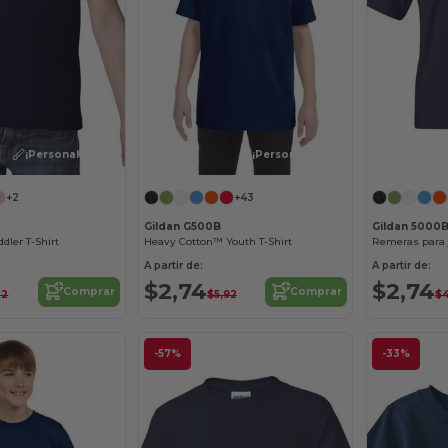
¡Personalízalo!
¡Personalízalo!
+2
+43
Gildan G500B
Gildan 5000
dler T-Shirt
Heavy Cotton™ Youth T-Shirt
A partir de:
A partir de:
$2,74
$2,74
Comprar
Comprar
32
$5,92
$4
-57%
-33%