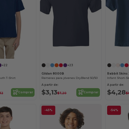
¡Personalízalo!
+22
+23
Gildan 8000B
Rabbit Skins
uth T-Shirt
Remeras para jóvenes DryBlend 50/50
Infant Short-Sl
A partir de:
A partir de:
$3,13
$4,28
Comprar
Comprar
32
$7,20
$
-45%
-54%