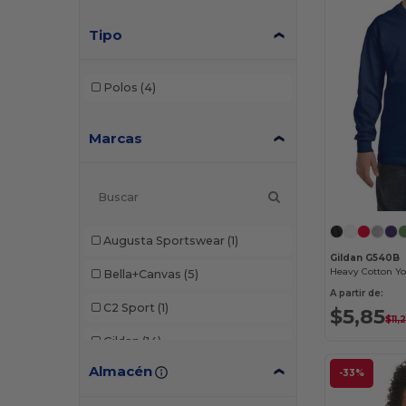
Tipo
Polos
(4)
Marcas
Augusta Sportswear
(1)
Gildan G540B
Bella+Canvas
(5)
A partir de:
C2 Sport
(1)
$5,85
$11,
Gildan
(14)
Almacén
-33%
Hanes
(6)