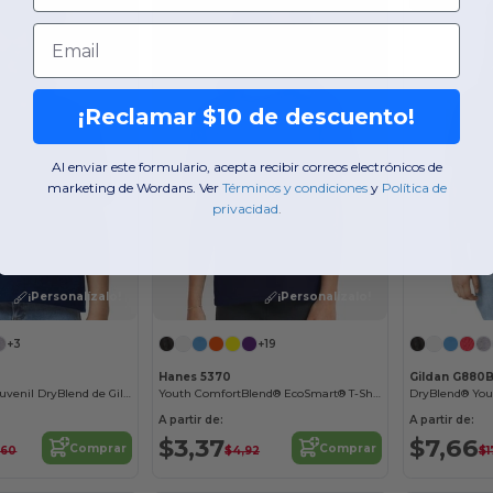
Email
¡Reclamar $10 de descuento!
Al enviar este formulario, acepta recibir correos electrónicos de
marketing de Wordans. Ver
​
Términos y condiciones
​
y
​
Política de
privacidad
.
¡Personalízalo!
¡Personalízalo!
+3
+19
Hanes 5370
Gildan G880
Camiseta Polo Juvenil DryBlend de Gildan
Youth ComfortBlend® EcoSmart® T-Shirt
A partir de:
A partir de:
$3,37
$7,66
Comprar
Comprar
,60
$4,92
$1