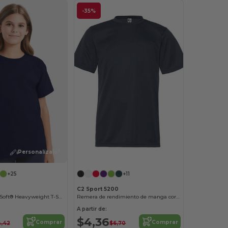
-35%
¡Personalízalo!
¡Personalízalo!
+25
+11
C2 Sport 5200
Youth ComfortSoft® Heavyweight T-Shirt
Remera de rendimiento de manga corta para jóvenes
A partir de:
$4,36
Comprar
Comprar
,42
$6,70