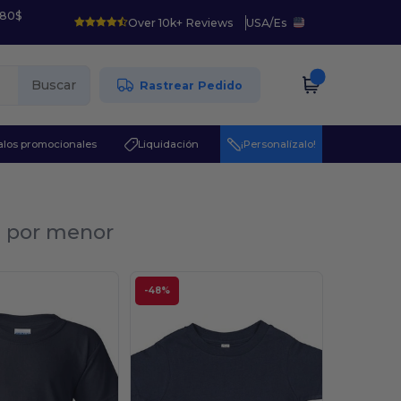
 80$
Over 10k+ Reviews
USA
/
Es
Buscar
Rastrear Pedido
los promocionales
Liquidación
¡Personalízalo!
al por menor
-48%