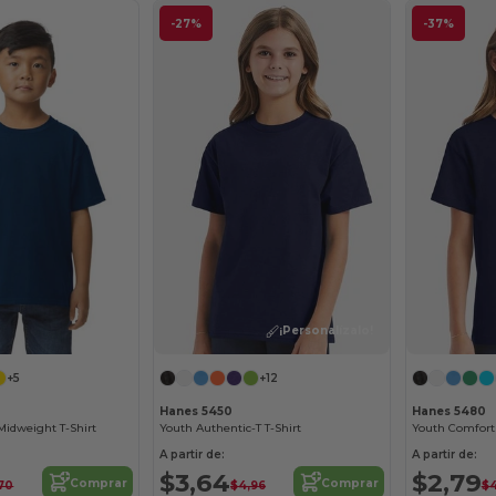
-27%
-37%
¡Personalízalo!
+5
+12
Hanes 5450
Hanes 5480
Midweight T-Shirt
Youth Authentic-T T-Shirt
A partir de:
A partir de:
$3,64
$2,79
Comprar
Comprar
70
$4,96
$4