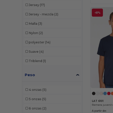
Jersey
(17)
-61%
Jersey - mezcla
(2)
Malla
(3)
Nylon
(2)
polyester
(14)
Suave
(4)
Triblend
(1)
Peso
4 onzas
(5)
5 onzas
(5)
LAT 6101
Remera juvenil 
6 onzas
(2)
A partir de: