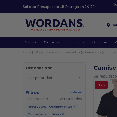
¡N
Solicitar Presupuesto
|
Entrega en 24-72h
Ho
Marcas
Camisetas
Sudaderas
Deportivo
P
Inicio
Ropa básica | Complementos
Camisetas
Niños
Camise
Ordenar por
38 resultado
-50%
Filtros
« Reset
Seleccionado
38 resultados.
Ropa básica | Complementos
Camisetas
Niños