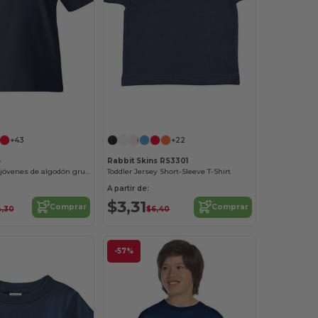
¡Personalízalo!
+43
+22
B
Rabbit Skins RS3301
Remeras para jóvenes de algodón grueso al por mayor
Toddler Jersey Short-Sleeve T-Shirt
A partir de:
$3,31
Comprar
Comprar
,30
$6,40
-57%