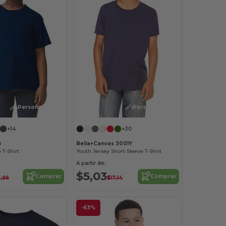
¡Personalízalo!
¡Personalízalo!
+14
+30
B
Bella+Canvas 3001Y
 T-Shirt
Youth Jersey Short-Sleeve T-Shirt
A partir de:
$5,03
Comprar
Comprar
,96
$17,14
-63%