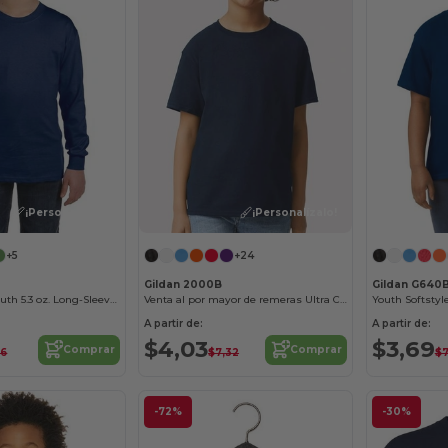
¡Personalízalo!
¡Personalízalo!
+5
+24
Gildan 2000B
Gildan G640
Heavy Cotton Youth 5.3 oz. Long-Sleeve T-Shirt
Venta al por mayor de remeras Ultra Cotton para niños
Youth Softstyle
A partir de:
A partir de:
$4,03
$3,69
Comprar
Comprar
26
$7,32
$7
-72%
-30%