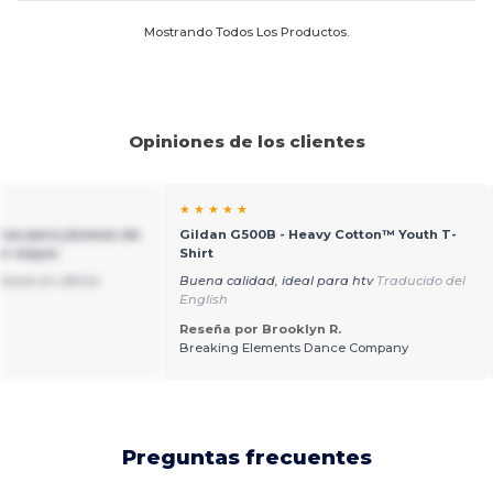
Mostrando Todos Los Productos.
Opiniones de los clientes
★ ★ ★ ★ ★
ras para jóvenes de
Gildan G500B - Heavy Cotton™ Youth T-
or mayor
Shirt
lones en oferta
Buena calidad, ideal para htv
Traducido del
English
Reseña por Brooklyn R.
Breaking Elements Dance Company
Preguntas frecuentes