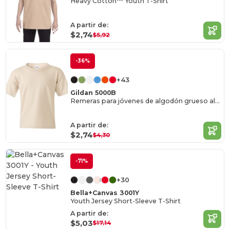
Heavy Cotton™ Youth T-Shirt
A partir de:
$2,74
$5,92
-36%
+43
Gildan 5000B
Remeras para jóvenes de algodón grueso al por mayor
A partir de:
$2,74
$4,30
-71%
+30
Bella+Canvas 3001Y
Youth Jersey Short-Sleeve T-Shirt
A partir de:
$5,03
$17,14