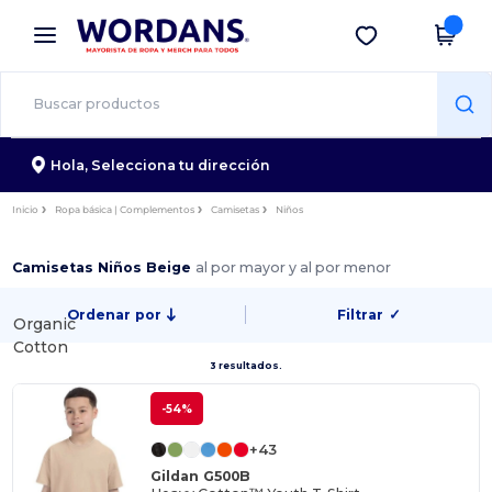
×
App de Wordans
Descargar app
¡Mejores precios en app!
Hola,
Selecciona tu dirección
Inicio
Ropa básica | Complementos
Camisetas
Niños
Camisetas Niños Beige
al por mayor y al por menor
Ordenar por
Filtrar
✓
Organic
Cotton
3 resultados.
-54%
+43
Gildan G500B