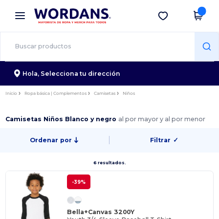
×
App de Wordans
Descargar app
¡Mejores precios en app!
Hola,
Selecciona tu dirección
Inicio
Ropa básica | Complementos
Camisetas
Niños
Camisetas Niños Blanco y negro
al por mayor y al por menor
Ordenar por
Filtrar
✓
6 resultados.
-39%
Bella+Canvas 3200Y