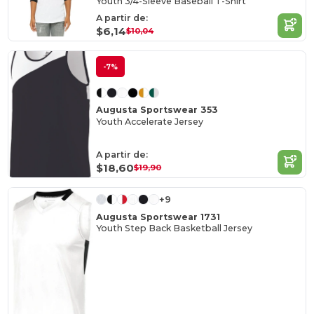
Youth 3/4-Sleeve Baseball T-Shirt
A partir de:
$6,14
$10,04
-7%
Augusta Sportswear 353
Youth Accelerate Jersey
A partir de:
$18,60
$19,90
+9
Augusta Sportswear 1731
Youth Step Back Basketball Jersey