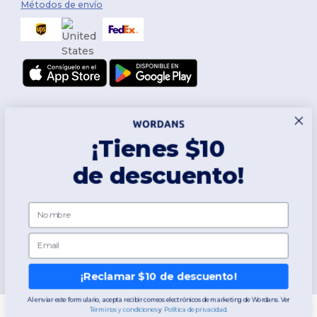
Métodos de envío
¡Tienes $10
de descuento!
Síguenos
Nombre
Email
2026. Todos los derechos reservados
Términos y Condiciones
|
Política de personalización
|
Política de
Privacidad
|
Política de Cookies
|
Mapa del sitio
¡Reclamar $10 de descuento!
Al enviar este formulario, acepta recibir correos electrónicos de marketing de Wordans. Ver
Términos y condiciones
​
y
​
Política de privacidad
.