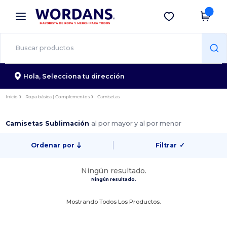
×
App de Wordans
Descargar app
¡Mejores precios en app!
Hola,
Selecciona tu dirección
Inicio
Ropa básica | Complementos
Camisetas
Camisetas Sublimación
al por mayor y al por menor
Ordenar por
Filtrar
✓
Ningún resultado.
Ningún resultado.
Mostrando Todos Los Productos.