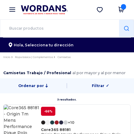
×
App de Wordans
Descargar app
¡Mejores precios en app!
Hola,
Selecciona tu dirección
Inicio
Ropa básica | Complementos
Camisetas
Camisetas Trabajo / Profesional
al por mayor y al por menor
Ordenar por
Filtrar
✓
3 resultados.
-66%
+10
Core365 88181