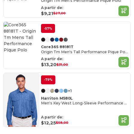
Origin Tm Men's Performance Pique Polo
A partir de:
$9,21
$27,00
-57%
Core365 88181T
Origin Tm Men's Tall Performance Pique Polo
A partir de:
$13,20
$31,00
-79%
+1
Harriton M580L
Men's Key West Long-Sleeve Performance Staff Shirt
A partir de:
$12,25
$58,00