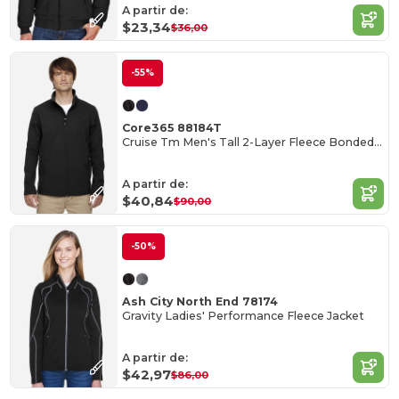
A partir de:
$23,34
$36,00
-55%
Core365 88184T
Cruise Tm Men's Tall 2-Layer Fleece Bonded Soft Shell Jacket
A partir de:
$40,84
$90,00
-50%
Ash City North End 78174
Gravity Ladies' Performance Fleece Jacket
A partir de:
$42,97
$86,00