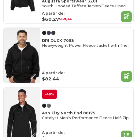
Augusta Sportswear 3281
Youth Hooded Taffeta Jacket/Fleece Lined
A partir de:
$60,27
$68,34
DRI DUCK 7033
Heavyweight Power Fleece Jacket with Thermal Lining
A partir de:
$82,44
-48%
Ash City North End 88175
Catalyst Men's Performance Fleece Half-Zip Top
A partir de: