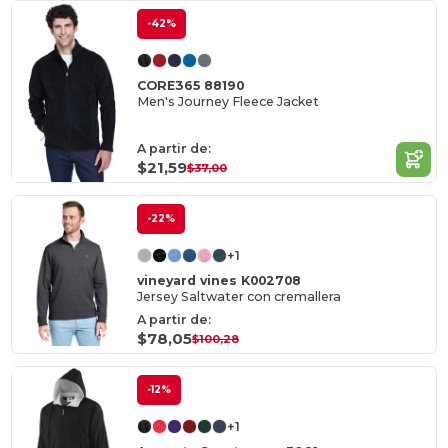
-42%
CORE365 88190
Men's Journey Fleece Jacket
A partir de:
$21,59
$37,00
-22%
+1
vineyard vines K002708
Jersey Saltwater con cremallera
A partir de:
$78,05
$100,28
-12%
+1