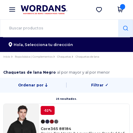
×
App de Wordans
Descargar app
¡Mejores precios en app!
Hola,
Selecciona tu dirección
Inicio
Ropa básica | Complementos
Chaquetas
Chaquetas de lana
Chaquetas de lana Negro
al por mayor y al por menor
Ordenar por
Filtrar
✓
25 resultados.
-52%
Core365 88184