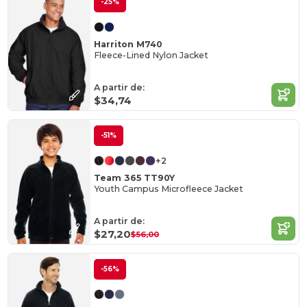
-25%
Harriton M740
Fleece-Lined Nylon Jacket
A partir de:
$34,74
-51%
+2
Team 365 TT90Y
Youth Campus Microfleece Jacket
A partir de:
$27,20
$56,00
-56%