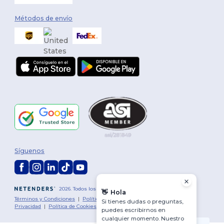
Métodos de envío
Síguenos
2026. Todos los derechos reservados
👋
Hola
Términos y Condiciones
|
Política de personalización
|
Política de
Si tienes dudas o preguntas,
Privacidad
|
Política de Cookies
|
Mapa del sitio
puedes escribirnos en
cualquier momento. Nuestro