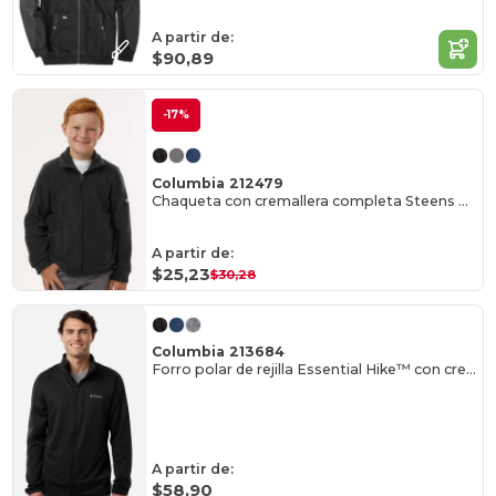
A partir de:
$90,89
-17%
Columbia 212479
Chaqueta con cremallera completa Steens Mountain™ II para jóvenes
A partir de:
$25,23
$30,28
Columbia 213684
Forro polar de rejilla Essential Hike™ con cremallera completa para hombre
A partir de:
$58,90