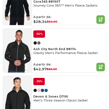
Core365 88190T
Journey Core 365™ Men's Fleece Jackets
A partir de:
$28,34
$64,00
-50%
Ash City North End 88174
Gravity Men's Performance Fleece Jacket
A partir de:
$42,97
$86,00
-35%
Devon & Jones D700
Men's Three-Season Classic Jacket