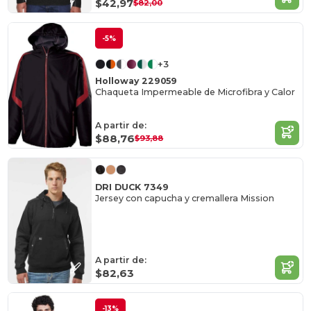
$42,97
$82,00
-5%
+3
Holloway 229059
Chaqueta Impermeable de Microfibra y Calor
A partir de:
$88,76
$93,88
DRI DUCK 7349
Jersey con capucha y cremallera Mission
A partir de:
$82,63
-13%