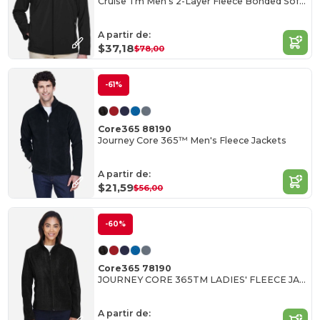
Cruise Tm Men's 2-Layer Fleece Bonded Soft Shell Jacket
A partir de:
$37,18
$78,00
-61%
Core365 88190
Journey Core 365™ Men's Fleece Jackets
A partir de:
$21,59
$56,00
-60%
Core365 78190
JOURNEY CORE 365TM LADIES' FLEECE JACKETS
A partir de: