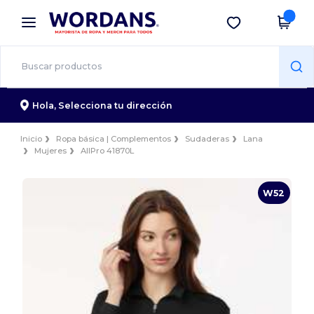
×
App de Wordans
Descargar app
¡Mejores precios en app!
Hola,
Selecciona tu dirección
Inicio
Ropa básica | Complementos
Sudaderas
Lana
Mujeres
AllPro 41870L
W52