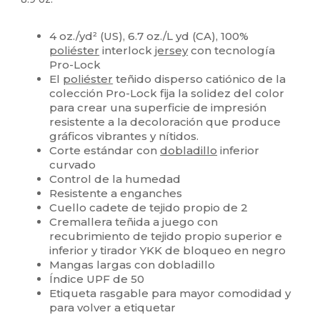
Alto stock
Personalizable
4 oz./yd² (US), 6.7 oz./L yd (CA), 100%
poliéster
interlock
jersey
con tecnología
Pro-Lock
El
poliéster
teñido disperso catiónico de la
colección Pro-Lock fija la solidez del color
para crear una superficie de impresión
resistente a la decoloración que produce
gráficos vibrantes y nítidos.
Corte estándar con
dobladillo
inferior
curvado
Control de la humedad
Resistente a enganches
Cuello cadete de tejido propio de 2
Cremallera teñida a juego con
recubrimiento de tejido propio superior e
inferior y tirador YKK de bloqueo en negro
Mangas largas con dobladillo
Índice UPF de 50
Etiqueta rasgable para mayor comodidad y
para volver a etiquetar