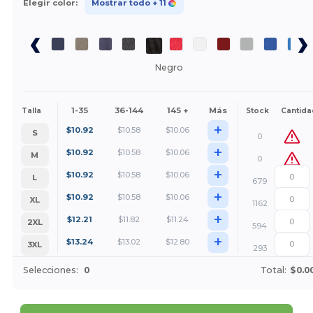
Elegir color:
Mostrar todo
+ 11
Negro
1-35
36-144
145 +
Más
Talla
Stock
Cantida
+
$
10.92
$
10.58
$
10.06
S
0
+
$
10.92
$
10.58
$
10.06
M
0
+
$
10.92
$
10.58
$
10.06
L
679
+
$
10.92
$
10.58
$
10.06
XL
1162
+
$
12.21
$
11.82
$
11.24
2XL
594
+
$
13.24
$
13.02
$
12.80
3XL
293
Selecciones:
0
Total:
$0.0