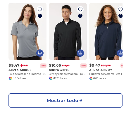
$9,47
$10,06
$9,47
$17,31
$18,61
$20,78
-45%
-46%
-54%
AllPro 41800L
AllPro 41870
AllPro 41870Y
Polo de alto rendimiento Pro-Lock para mujer
Jersey con cremallera Pro-Lock Performance
Pullover con cremallera Pro-Lock Youth Performance Quarter-Zip
+16 Colores
+12 Colores
+6 Colores
Mostrar todo