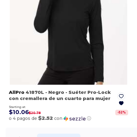
AllPro
41870L
- Negro
- Suéter Pro-Lock
con cremallera de un cuarto para mujer
Starting at
$10.06
-
52
%
$20.78
$2.52
o 4 pagos de
con
ⓘ