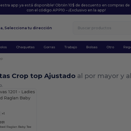
uestra app ya está disponible! Obtén 10$ de descuento en compras de
con el código APP10 – ¡Exclusivo en la app!
la,
Selecciona tu dirección
olos
Chaquetas
Gorras
Trabajo
Bolsas
Otro
Rega
op
tas Crop top Ajustado
al por mayor y 
o.
¡Personalízalo!
+1
201
bbed Raglan Baby Tee