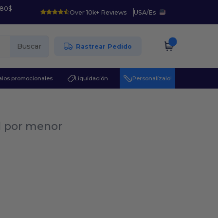
 80$
Over 10k+ Reviews
USA
/
Es
Buscar
Rastrear Pedido
los promocionales
Liquidación
¡Personalízalo!
al por menor