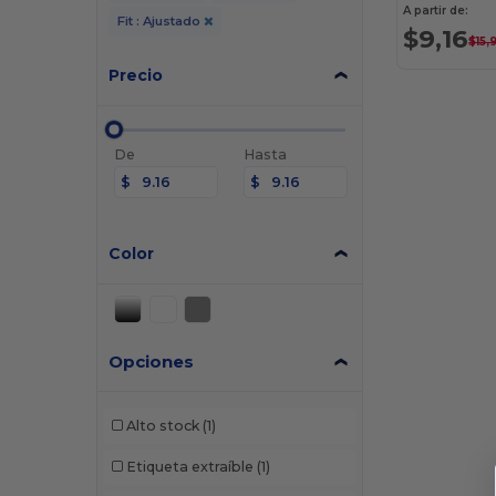
A partir de:
Fit : Ajustado
$9,16
$15,
Precio
De
Hasta
$
$
Color
Opciones
Alto stock
(1)
Etiqueta extraíble
(1)