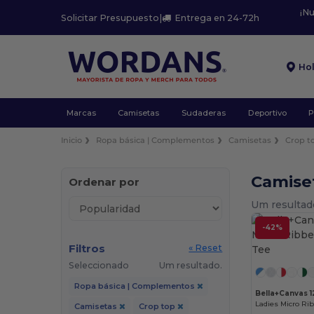
¡N
Solicitar Presupuesto
|
Entrega en 24-72h
Ho
Marcas
Camisetas
Sudaderas
Deportivo
P
Inicio
Ropa básica | Complementos
Camisetas
Crop t
Camise
Ordenar por
Um resultad
-42%
Filtros
« Reset
Seleccionado
Um resultado.
Ropa básica | Complementos
Bella+Canvas 1
Ladies Micro Ri
Camisetas
Crop top