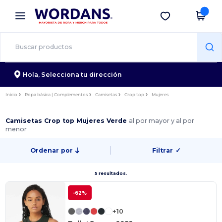
×
App de Wordans
Descargar app
¡Mejores precios en app!
Hola,
Selecciona tu dirección
Inicio
Ropa básica | Complementos
Camisetas
Crop top
Mujeres
Camisetas Crop top Mujeres Verde
al por mayor y al por
menor
Ordenar por
Filtrar
✓
5 resultados.
-62%
+10