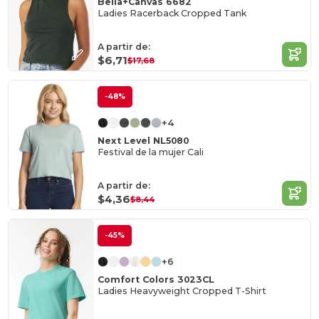
Bella+Canvas 6682
Ladies Racerback Cropped Tank
A partir de:
$6,71
$17,68
-48%
+4
Next Level NL5080
Festival de la mujer Cali
A partir de:
$4,36
$8,44
-45%
+6
Comfort Colors 3023CL
Ladies Heavyweight Cropped T-Shirt