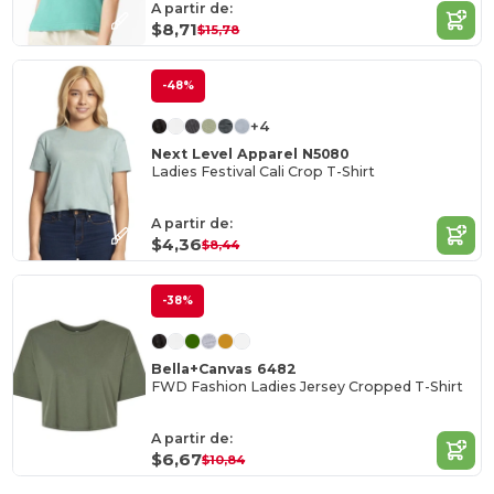
A partir de:
$8,71
$15,78
-48%
+4
Next Level Apparel N5080
Ladies Festival Cali Crop T-Shirt
A partir de:
$4,36
$8,44
-38%
Bella+Canvas 6482
FWD Fashion Ladies Jersey Cropped T-Shirt
A partir de:
$6,67
$10,84