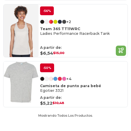
-56%
+2
Team 365 TT11WRC
Ladies Performance Racerback Tank
A partir de:
$6,54
$15,00
-50%
+4
Camiseta de punto para bebé
Egotier 3321
A partir de:
$5,22
$10,48
Mostrando Todos Los Productos.