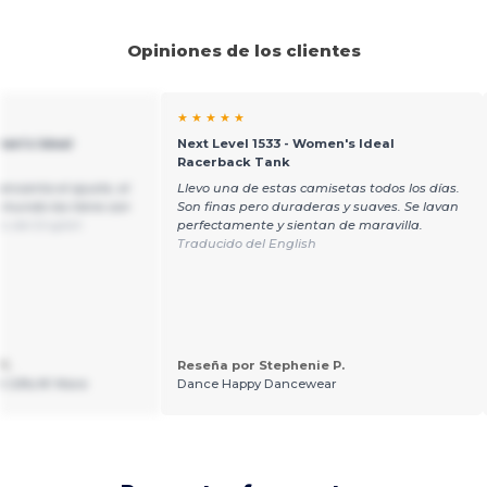
Opiniones de los clientes
★ ★ ★ ★ ★
men's Ideal
Next Level 1533 - Women's Ideal
Racerback Tank
 encanta el ajuste, el
Llevo una de estas camisetas todos los días.
el mundo los tiene con
Son finas pero duraderas y suaves. Se lavan
o del English
perfectamente y sientan de maravilla.
Traducido del English
Y.
Reseña por Stephenie P.
 Gifts N' More
Dance Happy Dancewear