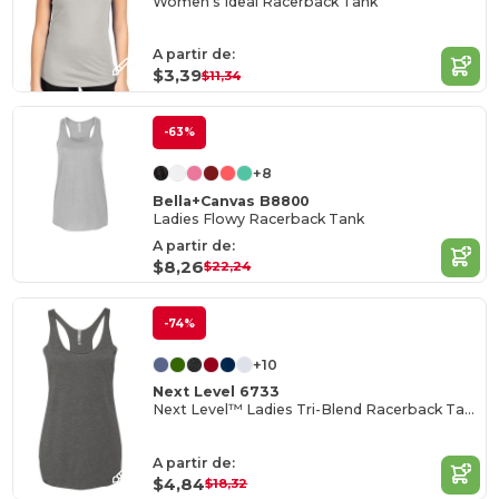
Women's Ideal Racerback Tank
A partir de:
$3,39
$11,34
-63%
+8
Bella+Canvas B8800
Ladies Flowy Racerback Tank
A partir de:
$8,26
$22,24
-74%
+10
Next Level 6733
Next Level™ Ladies Tri-Blend Racerback Tank
A partir de:
$4,84
$18,32