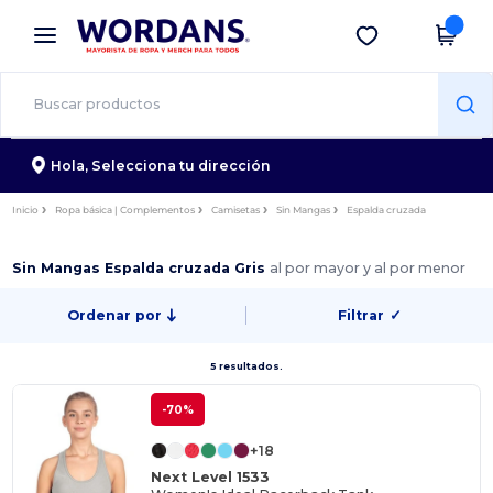
×
App de Wordans
Descargar app
¡Mejores precios en app!
Hola,
Selecciona tu dirección
Inicio
Ropa básica | Complementos
Camisetas
Sin Mangas
Espalda cruzada
Sin Mangas Espalda cruzada Gris
al por mayor y al por menor
Ordenar por
Filtrar
✓
5 resultados.
-70%
+18
Next Level 1533