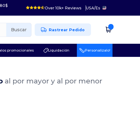
 80$
Over 10k+ Reviews
USA
/
Es
Buscar
Rastrear Pedido
los promocionales
Liquidación
¡Personalízalo!
lo
al por mayor y al por menor