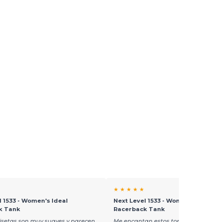
★ ★ ★ ★ ★
l 1533 - Women's Ideal
Next Level 1533 - Women's Ideal
k Tank
Racerback Tank
isetas son muy suaves y parecen
Me encantan estos tops, no encogen