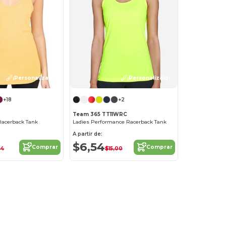
¡Personalízalo!
¡Personalízalo!
+18
+2
Team 365 TT11WRC
Racerback Tank
Ladies Performance Racerback Tank
A partir de:
$6,54
Comprar
Comprar
34
$15,00