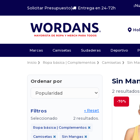
¡N
Solicitar Presupuesto
|
Entrega en 24-72h
Ho
Marcas
Camisetas
Sudaderas
Deportivo
P
Inicio
Ropa básica | Complementos
Camisetas
Sin M
Sin Ma
Ordenar por
2 resultados
-70%
Filtros
« Reset
Seleccionado
2 resultados.
Ropa básica | Complementos
Camisetas
Sin Mangas