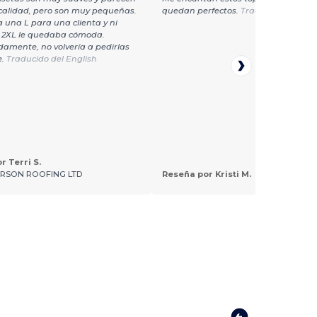
calidad, pero son muy pequeñas.
quedan perfectos.
Traducido del Eng
 una L para una clienta y ni
a 2XL le quedaba cómoda.
amente, no volvería a pedirlas
e.
Traducido del English
r Terri S.
RSON ROOFING LTD
Reseña por Kristi M.