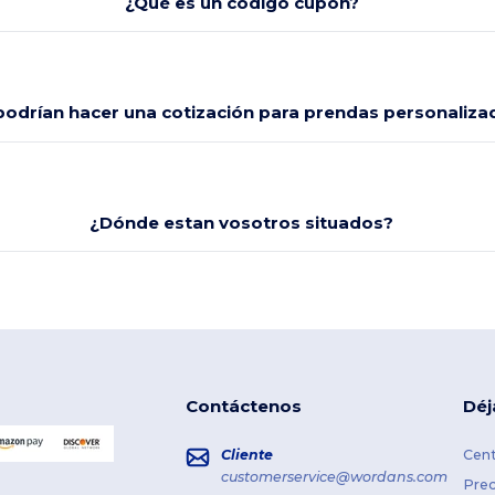
¿Qué es un codigo cupón?
odrían hacer una cotización para prendas personaliza
¿Dónde estan vosotros situados?
Contáctenos
Déj
Cliente
Cent
customerservice@wordans.com
Prec