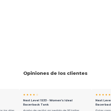
Opiniones de los clientes
★ ★ ★ ★ ☆
★ ★ ★ ★ ★
l
Next Level 1533 - Women's Ideal
Next Leve
Racerback Tank
Racerbac
s los días.
Acabo de recibir mi pedido de 95 tallas
Estas cam