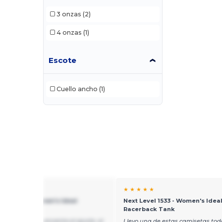
3 onzas
(2)
4 onzas
(1)
Escote
Cuello ancho
(1)
★ ★
★ ★ ★ ★ ★
evel 1533 - Women's Ideal
Next Level 1533 - Women's Idea
back Tank
Racerback Tank
ros clientes les encanta el ajuste, el
Llevo una de estas camisetas todo