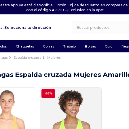
uestra app ya está disponible! Obtén 10$ de descuento en compras de
con el código APP10 – ¡Exclusivo en la app!
la,
Selecciona tu dirección
olos
Chaquetas
Gorras
Trabajo
Bolsas
Otro
Rega
angas
Espalda cruzada
Mujeres
ngas Espalda cruzada Mujeres Amaril
.
-56%