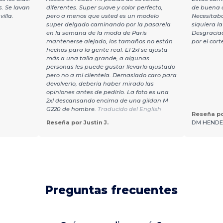
. Se lavan
diferentes. Super suave y color perfecto,
de buena 
illa.
pero a menos que usted es un modelo
Necesitaba
super delgado caminando por la pasarela
siquiera l
en la semana de la moda de París
Desgraciad
mantenerse alejado, los tamaños no están
por el cort
hechos para la gente real. El 2xl se ajusta
más a una talla grande, a algunas
personas les puede gustar llevarlo ajustado
pero no a mi clientela. Demasiado caro para
devolverlo, debería haber mirado las
opiniones antes de pedirlo. La foto es una
2xl descansando encima de una gildan M
G220 de hombre.
Traducido del English
Reseña po
Reseña por Justin J.
DM HENDE
Preguntas frecuentes