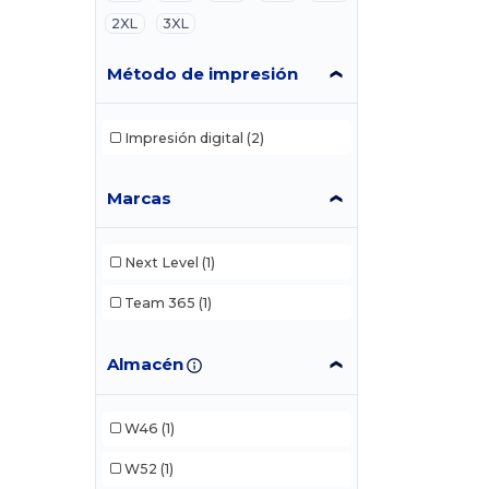
2XL
3XL
Método de impresión
Impresión digital
(2)
Marcas
Next Level
(1)
Team 365
(1)
Almacén
W46
(1)
W52
(1)