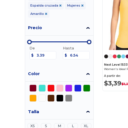
Espalda cruzada
Mujeres
Amarillo
Precio
De
Hasta
$
$
Next Level 1533
Women's Ideal 
Color
A partir de:
$3,39
$11,
Talla
XS
S
M
L
XL