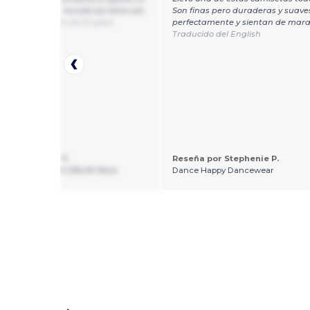
y el color. Todo el mundo los tiene con
Son finas pero duraderas y suaves
rama.
Traducido del English
perfectamente y sientan de marav
Traducido del English
 por Gaetana Y.
Reseña por Stephenie P.
ng 2 Talk About Gifts N' More
Dance Happy Dancewear