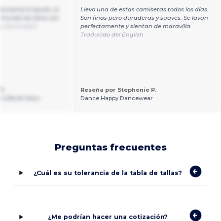
 encanta el ajuste, el
Llevo una de estas camisetas todos los días.
el mundo los tiene con
Son finas pero duraderas y suaves. Se lavan
o del English
perfectamente y sientan de maravilla.
Traducido del English
Y.
Reseña por Stephenie P.
 Gifts N' More
Dance Happy Dancewear
Preguntas frecuentes
¿Cuál es su tolerancia de la tabla de tallas?
¿Me podrían hacer una cotización?