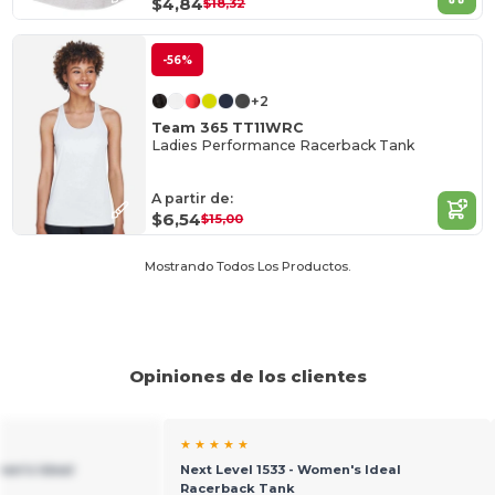
$4,84
$18,32
-56%
+2
Team 365 TT11WRC
Ladies Performance Racerback Tank
A partir de:
$6,54
$15,00
Mostrando Todos Los Productos.
Opiniones de los clientes
★ ★ ★ ★ ★
men's Ideal
Next Level 1533 - Women's Ideal
Racerback Tank