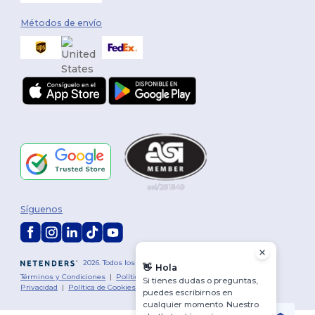
Métodos de envío
Síguenos
2026. Todos los derechos reservados
👋
Hola
Términos y Condiciones
|
Política de personalización
|
Política de
Si tienes dudas o preguntas,
Privacidad
|
Política de Cookies
|
Mapa del sitio
puedes escribirnos en
cualquier momento. Nuestro