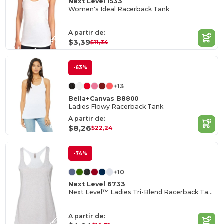
Next Level 1533
Women's Ideal Racerback Tank
A partir de:
$3,39
$11,34
-63%
+13
Bella+Canvas B8800
Ladies Flowy Racerback Tank
A partir de:
$8,26
$22,24
-74%
+10
Next Level 6733
Next Level™ Ladies Tri-Blend Racerback Tank
A partir de: