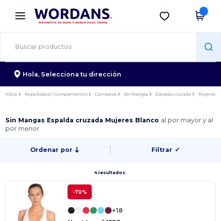
×
App de Wordans
Descargar app
¡Mejores precios en app!
Hola,
Selecciona tu dirección
Inicio
Ropa básica | Complementos
Camisetas
Sin Mangas
Espalda cruzada
Mujeres
Sin Mangas Espalda cruzada Mujeres Blanco
al por mayor y al
por menor
Ordenar por
Filtrar
✓
4 resultados.
-70%
+18