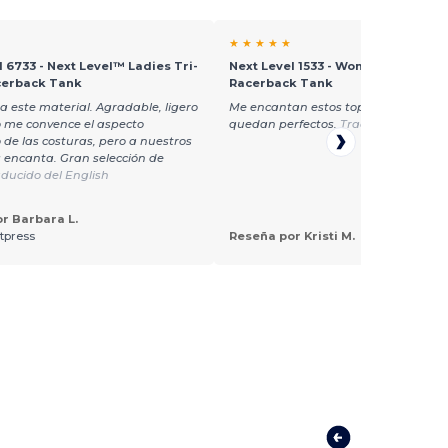
★ ★ ★ ★ ★
l 6733 - Next Level™ Ladies Tri-
Next Level 1533 - Women's Ideal
cerback Tank
Racerback Tank
 este material. Agradable, ligero
Me encantan estos tops, no encogen
No me convence el aspecto
quedan perfectos.
Traducido del Eng
de las costuras, pero a nuestros
es encanta. Gran selección de
ducido del English
r Barbara L.
tpress
Reseña por Kristi M.