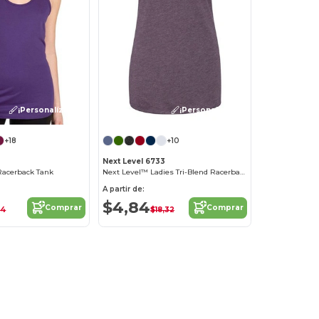
¡Personalízalo!
¡Personalízalo!
+18
+10
Next Level 6733
Racerback Tank
Next Level™ Ladies Tri-Blend Racerback Tank
A partir de:
$4,84
Comprar
Comprar
34
$18,32