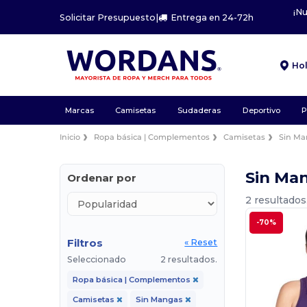
¡N
Solicitar Presupuesto
|
Entrega en 24-72h
Ho
Marcas
Camisetas
Sudaderas
Deportivo
P
Inicio
Ropa básica | Complementos
Camisetas
Sin M
Sin Ma
Ordenar por
2 resultados
-70%
Filtros
« Reset
Seleccionado
2 resultados.
Ropa básica | Complementos
Camisetas
Sin Mangas