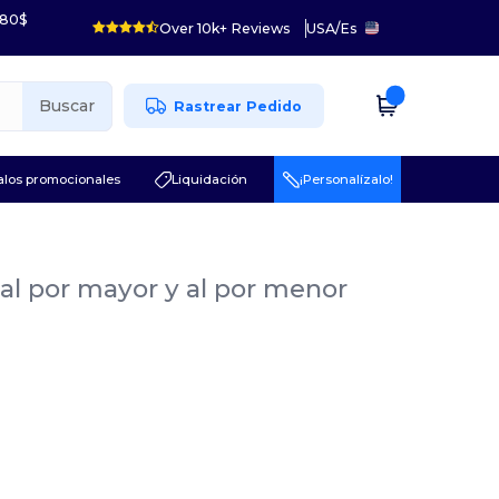
 80$
Over 10k+ Reviews
USA
/
Es
Buscar
Rastrear Pedido
los promocionales
Liquidación
¡Personalízalo!
a
al por mayor y al por menor