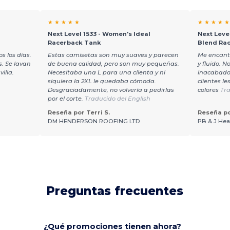
★ ★ ★ ★ ★
★ ★ ★ ★ ★
l
Next Level 1533 - Women's Ideal
Next Leve
Racerback Tank
Blend Ra
s los días.
Estas camisetas son muy suaves y parecen
Me encanta
. Se lavan
de buena calidad, pero son muy pequeñas.
y fluido. 
illa.
Necesitaba una L para una clienta y ni
inacabado 
siquiera la 2XL le quedaba cómoda.
clientes l
Desgraciadamente, no volvería a pedirlas
colores
Tra
por el corte.
Traducido del English
Reseña por Terri S.
Reseña po
DM HENDERSON ROOFING LTD
PB & J Hea
Preguntas frecuentes
¿Qué promociones tienen ahora?