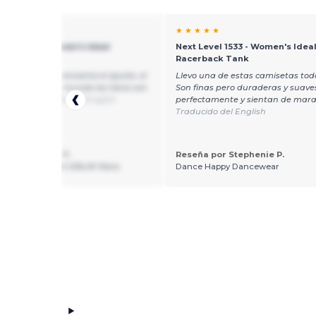
★ ★
★ ★ ★ ★ ★
evel 1533 - Women's Ideal
Next Level 1533 - Women's Idea
back Tank
Racerback Tank
ros clientes les encanta el ajuste, el
Llevo una de estas camisetas todo
y el color. Todo el mundo los tiene con
Son finas pero duraderas y suaves
rama.
Traducido del English
perfectamente y sientan de marav
Traducido del English
 por Gaetana Y.
Reseña por Stephenie P.
ng 2 Talk About Gifts N' More
Dance Happy Dancewear