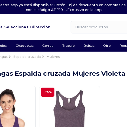
uestra app ya está disponible! Obtén 10$ de descuento en compras de
con el código APP10 – ¡Exclusivo en la app!
la,
Selecciona tu dirección
olos
Chaquetas
Gorras
Trabajo
Bolsas
Otro
Rega
angas
Espalda cruzada
Mujeres
ngas Espalda cruzada Mujeres Violet
.
-74%