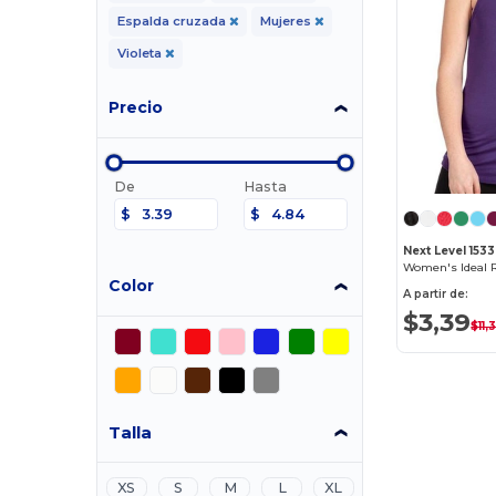
Espalda cruzada
Mujeres
Violeta
Precio
De
Hasta
$
$
Next Level 1533
Women's Ideal 
Color
A partir de:
$3,39
$11,
Talla
XS
S
M
L
XL