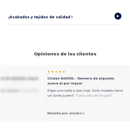
¡Acabados y tejidos de calidad !
Opiniones de los clientes
★ ★ ★ ★ ★
ra de algodón suave
Gildan 64000L - Remera de algodón
suave al por mayor
ran calidad.
Traducido
Elige una talla o dos más. Este modelo tiene
un corte juvenil.
Traducido del English
.
Reseña por alecko r.