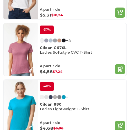
A partir de:
$5,31
$10,24
-37%
+4
Gildan G670L
Ladies Softstyle CVC T-Shirt
A partir de:
$4,58
$7,24
-48%
+1
Gildan 880
Ladies Lightweight T-Shirt
A partir de:
$4,68
$8,96