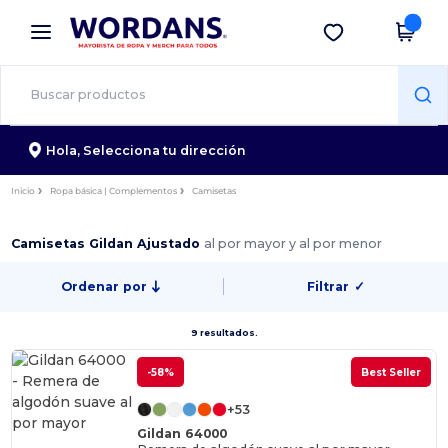
×
App de Wordans
Descargar app
¡Mejores precios en app!
Hola,
Selecciona tu dirección
Inicio
Ropa básica | Complementos
Camisetas
Camisetas Gildan Ajustado
al por mayor y al por menor
Ordenar por
Filtrar
✓
9 resultados.
-58%
Best Seller
+53
Gildan 64000