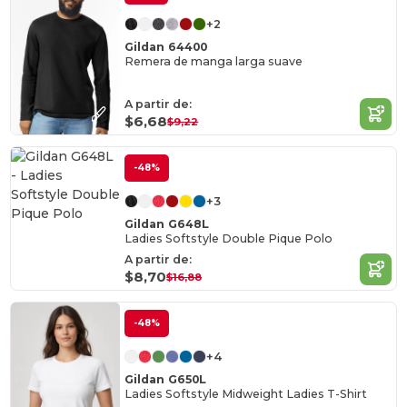
+2
Gildan 64400
Remera de manga larga suave
A partir de:
$6,68
$9,22
-48%
+3
Gildan G648L
Ladies Softstyle Double Pique Polo
A partir de:
$8,70
$16,88
-48%
+4
Gildan G650L
Ladies Softstyle Midweight Ladies T-Shirt