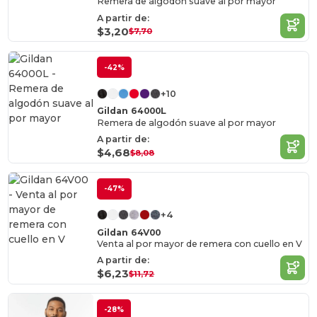
Remera de algodón suave al por mayor
A partir de:
$3,20
$7,70
-42%
+10
Gildan 64000L
Remera de algodón suave al por mayor
A partir de:
$4,68
$8,08
-47%
+4
Gildan 64V00
Venta al por mayor de remera con cuello en V
A partir de:
$6,23
$11,72
-28%