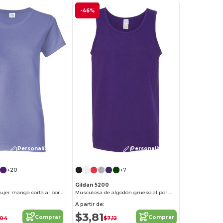
-46%
¡Personalízalo!
¡Personalízalo!
+20
+7
Gildan 5200
Remeras de mujer manga corta al por mayor
Musculosa de algodón grueso al por mayor
A partir de:
$3,81
Comprar
Comprar
,04
$7,12