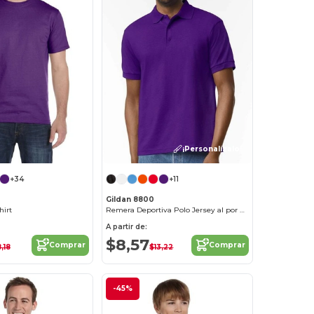
¡Personalízalo!
+34
+11
Gildan 8800
hirt
Remera Deportiva Polo Jersey al por mayor
A partir de:
$8,57
Comprar
Comprar
,18
$13,22
-45%