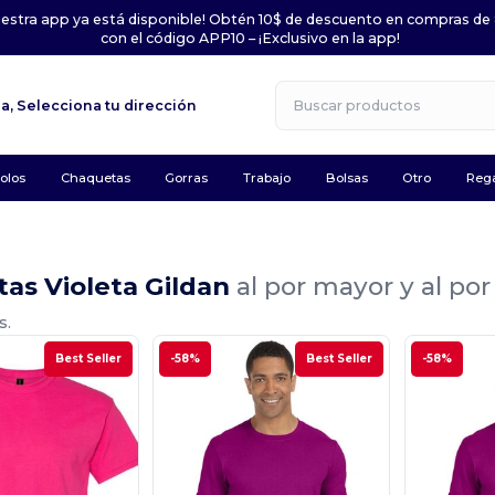
uestra app ya está disponible! Obtén 10$ de descuento en compras de
con el código APP10 – ¡Exclusivo en la app!
la,
Selecciona tu dirección
olos
Chaquetas
Gorras
Trabajo
Bolsas
Otro
Rega
as Violeta Gildan
al por mayor y al po
s.
Best Seller
-58%
Best Seller
-58%