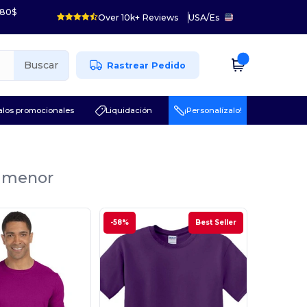
 80$
Over 10k+ Reviews
USA
/
Es
Buscar
Rastrear Pedido
los promocionales
Liquidación
¡Personalízalo!
r menor
-58%
Best Seller