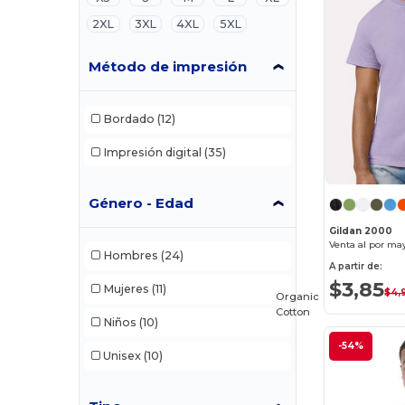
2XL
3XL
4XL
5XL
Método de impresión
Bordado
(12)
Impresión digital
(35)
Género - Edad
Gildan 2000
Hombres
(24)
A partir de:
$3,85
Mujeres
(11)
$4,
Organic
Cotton
Niños
(10)
-54%
Unisex
(10)