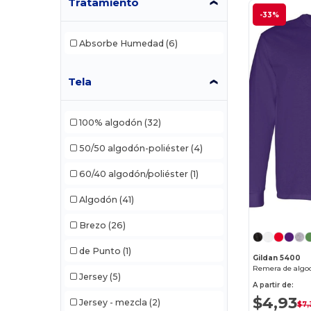
Tratamiento
-33%
Absorbe Humedad
(6)
Tela
100% algodón
(32)
50/50 algodón-poliéster
(4)
60/40 algodón/poliéster
(1)
Algodón
(41)
Brezo
(26)
de Punto
(1)
Gildan 5400
Jersey
(5)
A partir de:
$4,93
Jersey - mezcla
(2)
$7,