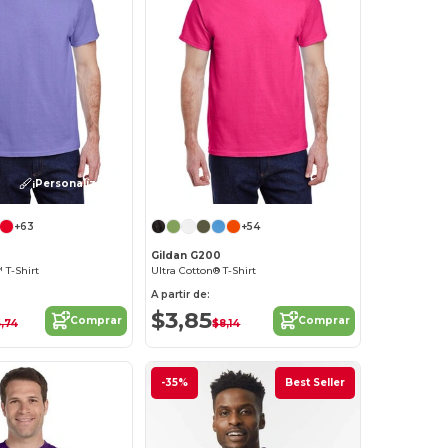
¡Personalízalo!
+63
+54
Gildan G200
 T-Shirt
Ultra Cotton® T-Shirt
A partir de:
$3,85
Comprar
Comprar
,74
$8,14
-35%
Best Seller