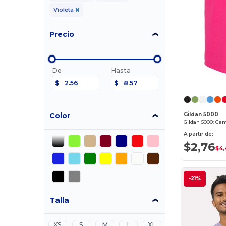
Violeta
Precio
De
Hasta
$
$
Color
Gildan 5000
Gildan 5000: Ca
A partir de:
$2,76
$4,
-21%
Talla
XS
S
M
L
XL