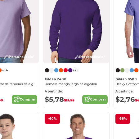
¡Personalízalo!
¡Personalízalo!
+54
+25
Gildan 2400
Gildan G500
Venta al por mayor de remeras de algodón
Remera manga larga de algodón
Heavy Cotton™
A partir de:
A partir de:
$5,78
$2,76
Comprar
Comprar
90
$13,92
$6
-60%
-58%