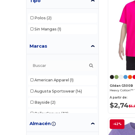
Tipo
Polos
(2)
Sin Mangas
(1)
Marcas
American Apparel
(1)
Gildan G500B
Heavy Cotton™ Y
Augusta Sportswear
(14)
A partir de:
Bayside
(2)
$2,74
$5,
Bella+Canvas
(32)
Almacén
-42%
C2 Sport
(1)