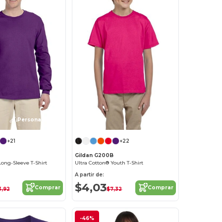
¡Personalízalo!
+21
+22
Gildan G200B
Long-Sleeve T-Shirt
Ultra Cotton® Youth T-Shirt
A partir de:
$4,03
Comprar
Comprar
3,92
$7,32
-46%