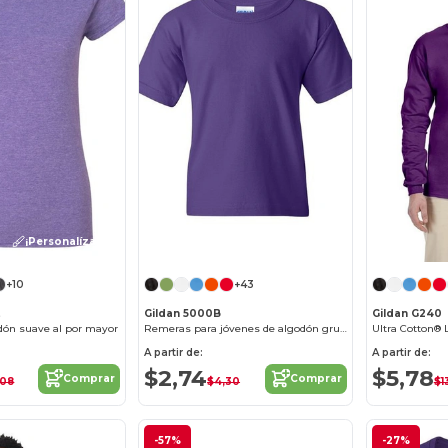
¡Personalízalo!
¡Personalízalo!
+10
+43
L
Gildan 5000B
Gildan G240
dón suave al por mayor
Remeras para jóvenes de algodón grueso al por mayor
Ultra Cotton® 
A partir de:
A partir de:
$2,74
$5,78
Comprar
Comprar
,08
$4,30
$1
-57%
-27%