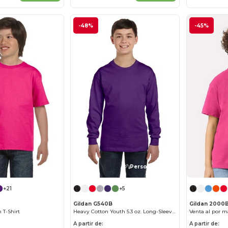
-48%
-45%
¡Personalízalo!
+21
+5
Gildan G540B
Gildan 2000
 T-Shirt
Heavy Cotton Youth 5.3 oz. Long-Sleeve T-Shirt
A partir de:
A partir de: