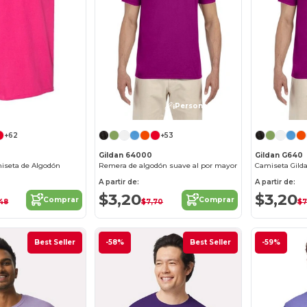
¡Personalízalo!
¡Personalízalo!
+62
+53
Gildan 64000
Gildan G640
miseta de Algodón
Remera de algodón suave al por mayor
A partir de:
A partir de:
$3,20
$3,20
Comprar
Comprar
48
$7,70
$7
Best Seller
-58%
Best Seller
-59%