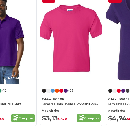
¡Personalízalo!
¡Personalízalo!
+12
+23
Gildan 8000B
Gildan 5V00L
end Polo Shirt
Remeras para jóvenes DryBlend 50/50
A partir de:
A partir de:
$3,13
$4,74
Comprar
Comprar
,54
$7,20
$