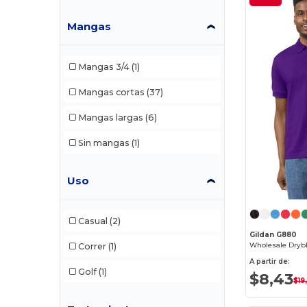
LAT
(2)
Mangas
Next Level
(25)
Mangas 3/4
(1)
Next Level Apparel
(18)
Mangas cortas
(37)
Rabbit Skins
(8)
Mangas largas
(6)
Russell
(4)
Sin mangas
(1)
Team 365
(5)
Threadfast
(3)
Uso
Tie-Dye
(5)
Casual
(2)
UltraClub
(4)
Gildan G880
Wholesale Drybl
Correr
(1)
A partir de:
Golf
(1)
$8,43
$19