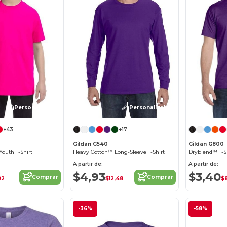
¡Personalízalo!
¡Personalízalo!
+43
+17
Gildan G540
Gildan G800
outh T-Shirt
Heavy Cotton™ Long-Sleeve T-Shirt
Dryblend™ T-S
A partir de:
A partir de:
$4,93
$3,40
Comprar
Comprar
92
$12,48
$8
-36%
-58%