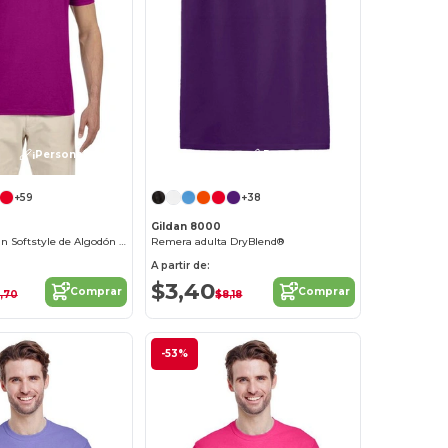
¡Personalízalo!
¡Personalízalo!
+59
+38
Gildan 8000
Camiseta Gildan Softstyle de Algodón Suave
Remera adulta DryBlend®
A partir de:
$3,40
Comprar
Comprar
,70
$8,18
-53%