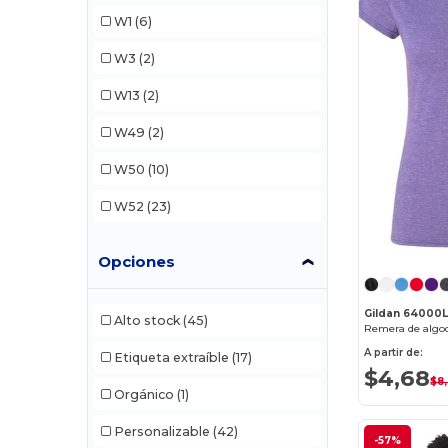
Champion
(2)
W1
(6)
Colortone
(5)
W3
(2)
Comfort Colors
(12)
W13
(2)
ComfortWash by Hanes
(4)
W49
(2)
Core365
(19)
W50
(10)
Devon & Jones
(3)
W52
(23)
Dyenomite
(1)
Opciones
Gildan
(45)
Hanes
(12)
Gildan 64000
Alto stock
(45)
Remera de algo
Harriton
(3)
A partir de:
Etiqueta extraíble
(17)
$4,68
HighFive
(2)
$8
Orgánico
(1)
Holloway
(8)
Personalizable
(42)
-57%
Jerzees
(6)