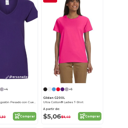
¡Personalízalo!
+4
+6
Gildan G200L
Camiseta de Algodón Pesado con Cuello en V para Mujer
Ultra Cotton® Ladies T-Shirt
A partir de:
$5,06
Comprar
Comprar
6,50
$9,40