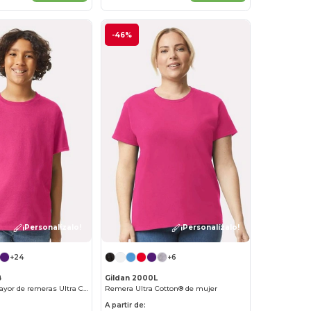
-46%
¡Personalízalo!
¡Personalízalo!
+24
+6
B
Gildan 2000L
Venta al por mayor de remeras Ultra Cotton para niños
Remera Ultra Cotton® de mujer
A partir de: