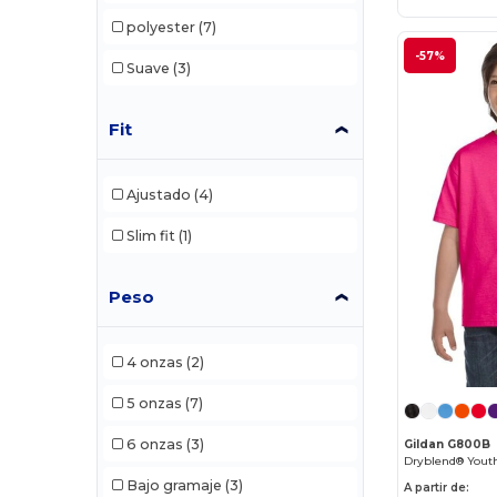
polyester
(7)
-57%
Suave
(3)
Fit
Ajustado
(4)
Slim fit
(1)
Peso
4 onzas
(2)
5 onzas
(7)
6 onzas
(3)
Gildan G800B
Dryblend® Youth
Bajo gramaje
(3)
A partir de: