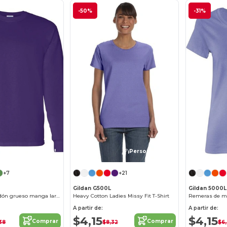
-50%
-31%
¡Personalízalo!
¡Personalízalo!
+7
+21
Gildan G500L
Gildan 5000L
Remera de algodón grueso manga larga
Heavy Cotton Ladies Missy Fit T-Shirt
A partir de:
A partir de:
$4,15
$4,15
Comprar
Comprar
38
$8,32
$6