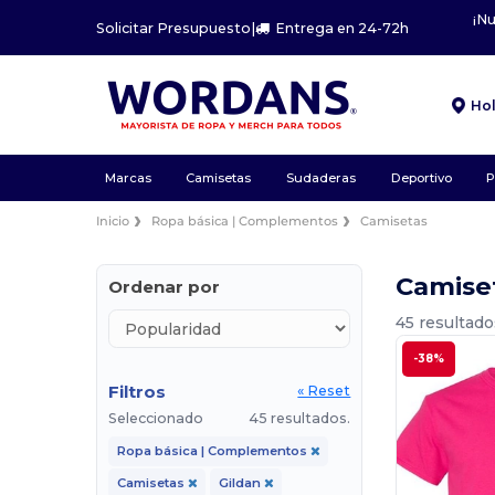
¡N
Solicitar Presupuesto
|
Entrega en 24-72h
Ho
Marcas
Camisetas
Sudaderas
Deportivo
P
Inicio
Ropa básica | Complementos
Camisetas
Camiset
Ordenar por
45 resultado
-38%
Filtros
« Reset
Seleccionado
45 resultados.
Ropa básica | Complementos
Camisetas
Gildan