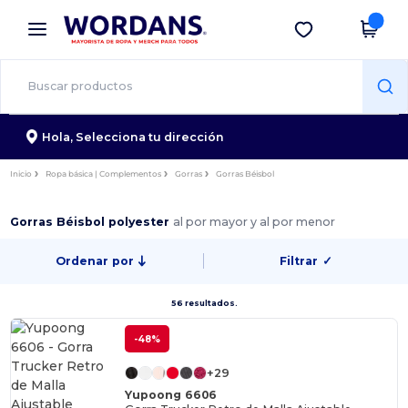
×
App de Wordans
Descargar app
¡Mejores precios en app!
Hola,
Selecciona tu dirección
Inicio
Ropa básica | Complementos
Gorras
Gorras Béisbol
Gorras Béisbol polyester
al por mayor y al por menor
Ordenar por
Filtrar
✓
56 resultados.
-48%
+29
Yupoong 6606