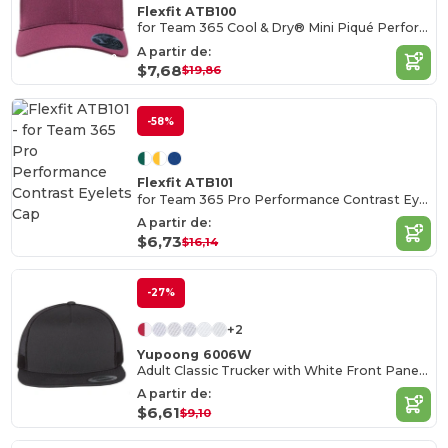
Flexfit ATB100
for Team 365 Cool & Dry® Mini Piqué Performance Cap
A partir de:
$7,68
$19,86
-58%
Flexfit ATB101
for Team 365 Pro Performance Contrast Eyelets Cap
A partir de:
$6,73
$16,14
-27%
+2
Yupoong 6006W
Adult Classic Trucker with White Front Panel Cap
A partir de:
$6,61
$9,10