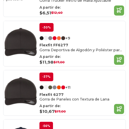
Gorra Trucker Retro de Malla Ajustable
A partir de:
$6,51
$12,40
-30%
+9
Flexfit FF6277
Gorra Deportiva de Algodón y Poliéster para Mayoristas
A partir de:
$11,98
$17,00
-37%
+11
Flexfit 6277
Gorra de Paneles con Textura de Lana
A partir de:
$10,67
$17,00
-56%