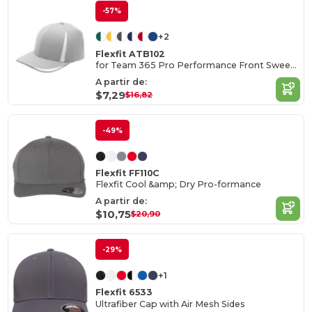
-57%
+2
Flexfit ATB102
for Team 365 Pro Performance Front Sweep Cap
A partir de:
$7,29
$16,82
-49%
Flexfit FF110C
Flexfit Cool &amp; Dry Pro-formance
A partir de:
$10,75
$20,90
-29%
+1
Flexfit 6533
Ultrafiber Cap with Air Mesh Sides