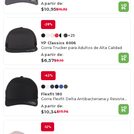
A partir de:
$10,95
$15,32
-28%
+25
YP Classics 6006
Gorra Trucker para Adultos de Alta Calidad
A partir de:
$6,57
$9,10
-42%
Flexfit 180
Gorra Flexfit Delta Antibacteriana y Resistente
A partir de:
$10,34
$17,76
-12%