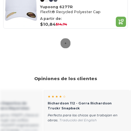
Yupoong 6277R
Flexfit® Recycled Polyester Cap
A partir de:
$10,84
$14,74
Opiniones de los clientes
★ ★ ★ ★ ☆
ra Deportiva de
Richardson 112 - Gorra Richardson
 para Mayoristas
Truckr Snapback
orra: FF6277 ¿Tiene el
Perfecto para los chicos que trabajan en
ujer con orificio
obras.
Traducido del English
 FLEXFIT original para
sero? Gracias
Traducido