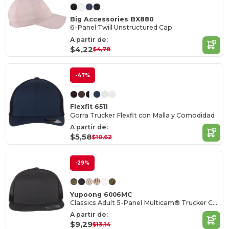
Big Accessories BX880
6-Panel Twill Unstructured Cap
A partir de:
$4,22
$4,78
-47%
Flexfit 6511
Gorra Trucker Flexfit con Malla y Comodidad
A partir de:
$5,58
$10,62
-29%
Yupoong 6006MC
Classics Adult 5-Panel Multicam® Trucker Cap
A partir de:
$9,29
$13,14