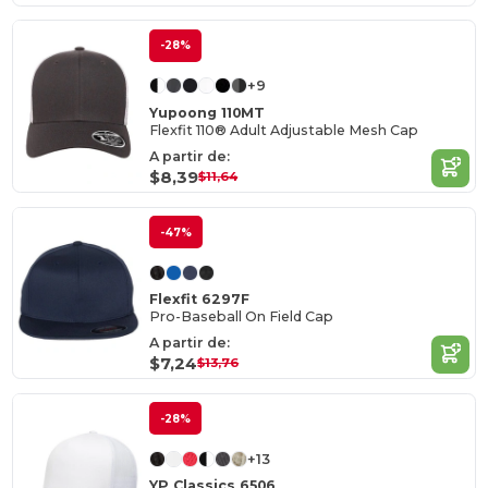
-28%
+9
Yupoong 110MT
Flexfit 110® Adult Adjustable Mesh Cap
A partir de:
$8,39
$11,64
-47%
Flexfit 6297F
Pro-Baseball On Field Cap
A partir de:
$7,24
$13,76
-28%
+13
YP Classics 6506