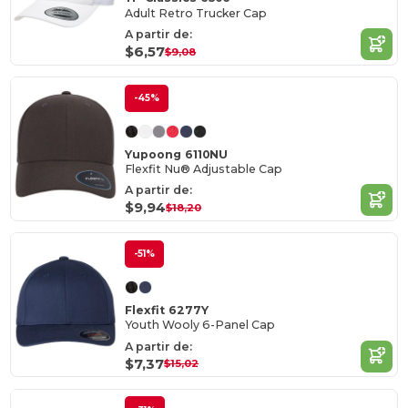
Adult Retro Trucker Cap
A partir de:
$6,57
$9,08
-45%
Yupoong 6110NU
Flexfit Nu® Adjustable Cap
A partir de:
$9,94
$18,20
-51%
Flexfit 6277Y
Youth Wooly 6-Panel Cap
A partir de:
$7,37
$15,02