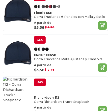
+5
Flexfit 6511
Gorra Trucker de 6 Paneles con Malla y Estilo
A partir de:
$5,58
$12,78
-56%
Flexfit FF6511
Gorra Trucker de Malla Ajustada y Transpirable
A partir de:
$5,58
$12,78
-36%
Richardson 112
Gorra Richardson Truckr Snapback
A partir de: