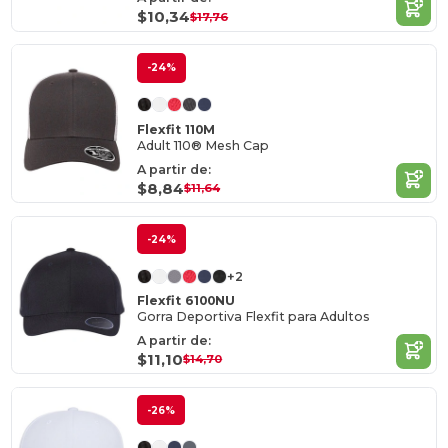
$10,34
$17,76
-24%
Flexfit 110M
Adult 110® Mesh Cap
A partir de:
$8,84
$11,64
-24%
+2
Flexfit 6100NU
Gorra Deportiva Flexfit para Adultos
A partir de:
$11,10
$14,70
-26%