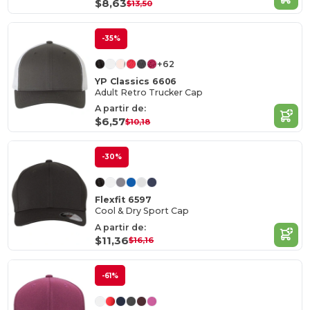
$8,63
$13,50
-35%
+62
YP Classics 6606
Adult Retro Trucker Cap
A partir de:
$6,57
$10,18
-30%
Flexfit 6597
Cool & Dry Sport Cap
A partir de:
$11,36
$16,16
-61%