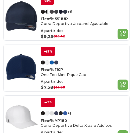
-31%
+8
Flexfit 5511UP
Gorra Deportiva Unipanel Ajustable
A partir de:
$9,29
$13,42
-49%
Flexfit 110P
One Ten Mini-Pique Cap
A partir de:
$7,58
$14,90
-42%
+1
Flexfit YP180
Gorra Deportiva Delta X para Adultos
A partir de: