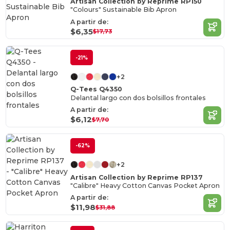
Artisan Collection by Reprime RP150
"Colours" Sustainable Bib Apron
A partir de:
$6,35
$17,73
-21%
+2
Q-Tees Q4350
Delantal largo con dos bolsillos frontales
A partir de:
$6,12
$7,70
-62%
+2
Artisan Collection by Reprime RP137
"Calibre" Heavy Cotton Canvas Pocket Apron
A partir de:
$11,98
$31,88