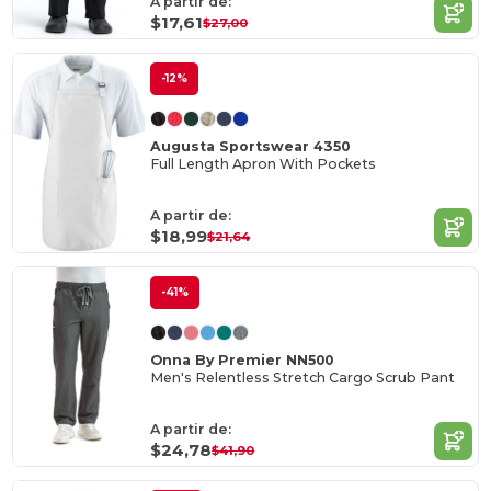
A partir de:
$17,61
$27,00
-12%
Augusta Sportswear 4350
Full Length Apron With Pockets
A partir de:
$18,99
$21,64
-41%
Onna By Premier NN500
Men's Relentless Stretch Cargo Scrub Pant
A partir de:
$24,78
$41,90