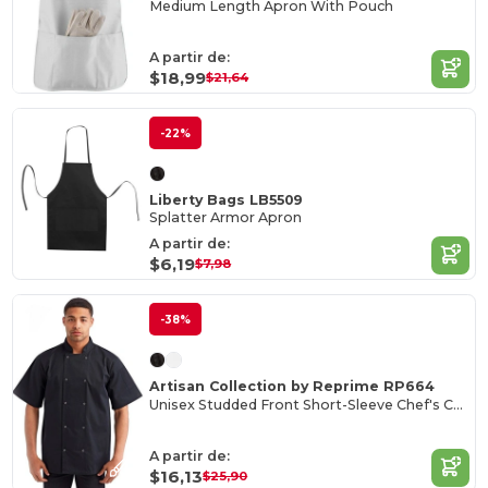
Medium Length Apron With Pouch
A partir de:
$18,99
$21,64
-22%
Liberty Bags LB5509
Splatter Armor Apron
A partir de:
$6,19
$7,98
-38%
Artisan Collection by Reprime RP664
Unisex Studded Front Short-Sleeve Chef's Coat
A partir de:
$16,13
$25,90