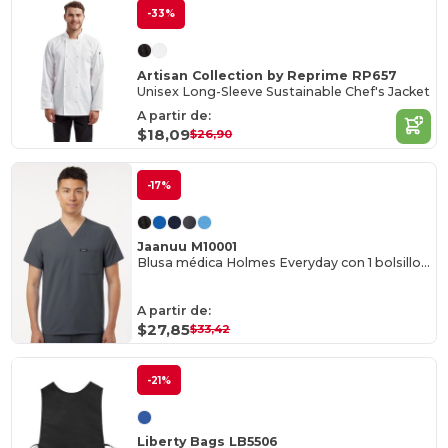
-33%
Artisan Collection by Reprime RP657
Unisex Long-Sleeve Sustainable Chef's Jacket
A partir de:
$18,09
$26,90
-17%
Jaanuu M10001
Blusa médica Holmes Everyday con 1 bolsillo y cuello en V
A partir de:
$27,85
$33,42
-21%
Liberty Bags LB5506