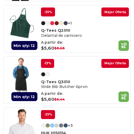
-35%
Mejor Oferta
+1
Q-Tees Q2010
Delantal de carnicero
A partir de:
Min qty: 12
$5,60
$8,68
-13%
Mejor Oferta
Q-Tees Q3010
Wide Bib Butcher Apron
A partir de:
Min qty: 12
$5,60
$6,44
-25%
+3
HUK H150154