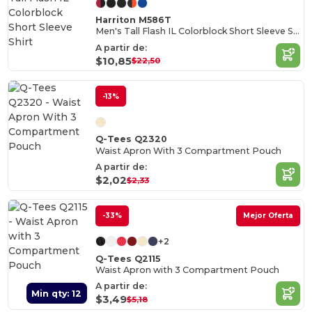
Harriton M586T
Men's Tall Flash IL Colorblock Short Sleeve Shirt
A partir de:
$10,85
$22,50
-13%
Q-Tees Q2320
Waist Apron With 3 Compartment Pouch
A partir de:
$2,02
$2,33
-33%
Mejor Oferta
+2
Q-Tees Q2115
Waist Apron with 3 Compartment Pouch
A partir de:
Min qty: 12
$3,49
$5,18