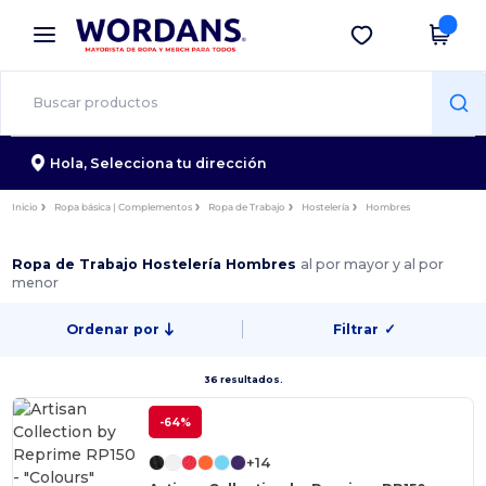
×
App de Wordans
Descargar app
¡Mejores precios en app!
Hola,
Selecciona tu dirección
Inicio
Ropa básica | Complementos
Ropa de Trabajo
Hostelería
Hombres
Ropa de Trabajo Hostelería Hombres
al por mayor y al por
menor
Ordenar por
Filtrar
✓
36 resultados.
-64%
+14