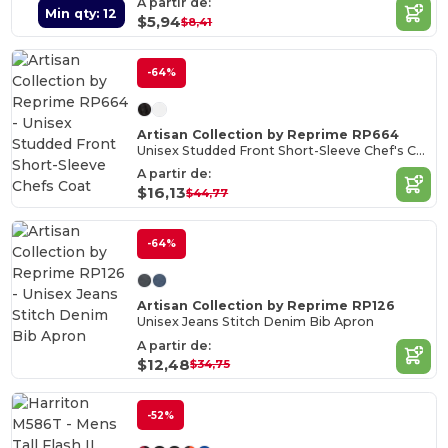
A partir de:
Min qty: 12
$5,94
$8,41
-64%
Artisan Collection by Reprime RP664
Unisex Studded Front Short-Sleeve Chef's Coat
A partir de:
$16,13
$44,77
-64%
Artisan Collection by Reprime RP126
Unisex Jeans Stitch Denim Bib Apron
A partir de:
$12,48
$34,75
-52%