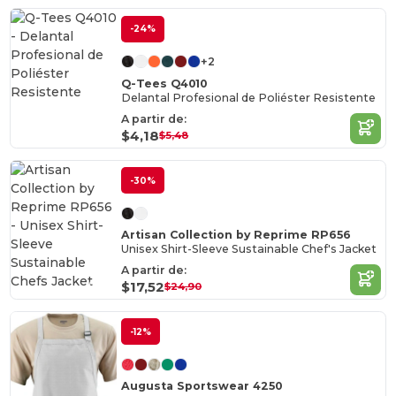
-24%
+2
Q-Tees Q4010
Delantal Profesional de Poliéster Resistente
A partir de:
$4,18
$5,48
-30%
Artisan Collection by Reprime RP656
Unisex Shirt-Sleeve Sustainable Chef's Jacket
A partir de:
$17,52
$24,90
-12%
Augusta Sportswear 4250