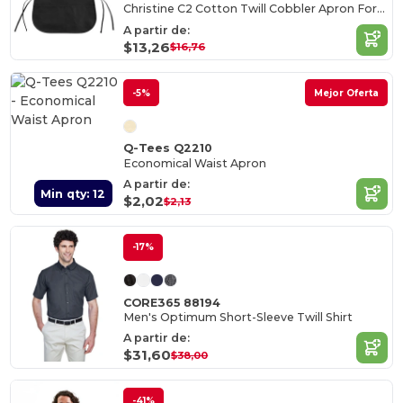
Christine C2 Cotton Twill Cobbler Apron Forest
A partir de:
$13,26
$16,76
-5%
Mejor Oferta
Q-Tees Q2210
Economical Waist Apron
A partir de:
Min qty: 12
$2,02
$2,13
-17%
CORE365 88194
Men's Optimum Short-Sleeve Twill Shirt
A partir de:
$31,60
$38,00
-41%